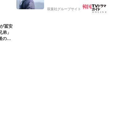
ケティン
ラ】
双葉社グループサイト
地が冨安
兄弟」
後の鎌
」