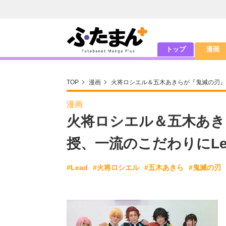
トップ
漫画
TOP
漫画
火将ロシエル＆五木あきらが『鬼滅の刃』
漫画
火将ロシエル＆五木あき
授、一流のこだわりにLe
#Lead
#火将ロシエル
#五木あきら
#鬼滅の刃