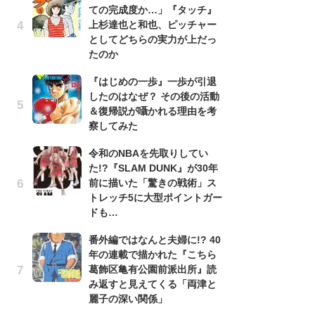
ての完成度か…」『タッチ』
南
上杉達也と和也、ピッチャー
ッ
としてどちらの実力が上だっ
ち
たのか
『はじめの一歩』一歩が引退
『
したのはなぜ？ その後の活動
残
＆復帰説が囁かれる理由を考
ー
察してみた
な
イ
令和のNBAを先取りしてい
た!?『SLAM DUNK』が30年
『
前に描いた「驚きの戦術」ス
に
トレッチ5に大型ポイントガー
も
ドも…
を
役
番外編ではなんと夫婦に!? 40
年の連載で描かれた『こちら
ア
葛飾区亀有公園前派出所』読
ー
み返すと見えてくる「両津と
場
麗子の深い関係」
ァ