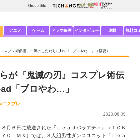
Group Site
アニメ
ゲーム
ドラマ映画
インタビュー
連載
無料コ
コスプレ術伝授、一流のこだわりにLead「プロやわ…」（概要）
らが『鬼滅の刃』コスプレ術伝
ad「プロやわ…」
#コスプレ
2020.08.09
８月６日に放送された『Ｌｅａｄバラエティ』（ＴＯＫ
ＹＯ ＭＸ）では、３人組男性ダンスユニット「Ｌｅａ