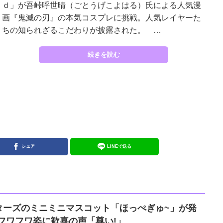
ｄ」が吾峠呼世晴（ごとうげこよはる）氏による人気漫
画『鬼滅の刃』の本気コスプレに挑戦。人気レイヤーた
ちの知られざるこだわりが披露された。 …
続きを読む
シェア
LINEで送る
ターズのミニミニマスコット「ほっぺぎゅ~」が発
フワフワ姿に歓喜の声「尊い!」