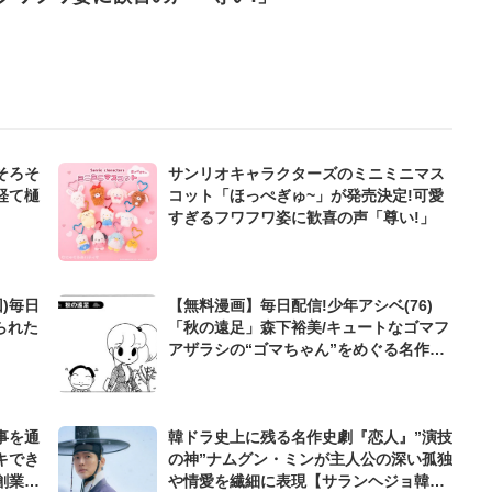
そろそ
サンリオキャラクターズのミニミニマス
経て樋
コット「ほっぺぎゅ~」が発売決定!可愛
すぎるフワフワ姿に歓喜の声「尊い!」
)毎日
【無料漫画】毎日配信!少年アシベ(76)
られた
「秋の遠足」森下裕美/キュートなゴマフ
アザラシの“ゴマちゃん”をめぐる名作ギ
ャグ4コマ
事を通
韓ドラ史上に残る名作史劇『恋人』”演技
キでき
の神”ナムグン・ミンが主人公の深い孤独
創業来
や情愛を繊細に表現【サランヘジョ韓ド