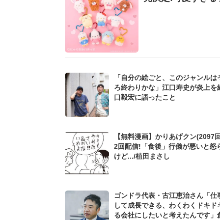
「自分の絵ごと、このジャンルは
ろ終わりかな」江口寿史が炎上を
口毅宏に語ったこと
【無料漫画】かりあげクン(2097回
2回配信!「食後」行儀が悪いと怒
けど.../植田まさし
ゴンドラ代表・古江恵治さん「仕
して成長できる、わくわくドキド
る会社にしたいと考えたんです」