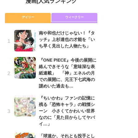
漫画
|
人気ランキング
デイリー
ウィークリー
南や和也だけじゃない！『タ
舞
ッチ』上杉達也の才能を「い
編
ち早く見出した人物たち」
禁
「
連
『ONE PIECE』今後の展開に
絡んできそうな「意味深な表
『O
紙連載」 「神」エネルの月
絡
での展開に、元王下七武海の
紙
謎めいた過去も…
で
謎
『ちいかわ』ファンの記憶に
残る「恐怖キャラ」の戦慄シ
令
ーン 小さくてかわいい世界
た!
なのに「見た目からしてヤバ
前
イ…」
ト
ド
「球速か、それとも投手とし