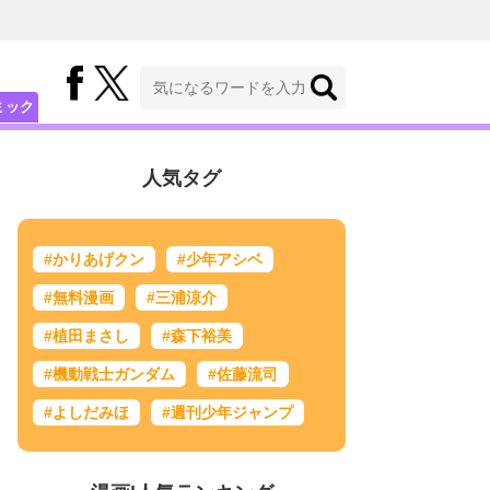
ミック
人気タグ
#かりあげクン
#少年アシベ
#無料漫画
#三浦涼介
#植田まさし
#森下裕美
#機動戦士ガンダム
#佐藤流司
#よしだみほ
#週刊少年ジャンプ