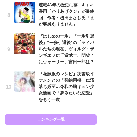
連載46年の歴史に幕…4コマ
努
漫画『かりあげクン』が最終
ジ
回 作者・植田まさし氏「ま
鬼
だ実感ありません」
の
『はじめの一歩』「一歩引退
怖
後」“一歩引退後”の「ライバ
代
ルたちの現在」ヴォルグ・ザ
加
ンギエフに千堂武士、間柴了
思
にウォーリー、宮田一郎は？
「
『花嫁殿のレシピ』災害級イ
て
ケメンとの「契約同棲」に沼
上
落ち必至…令和の胸キュン少
と
女漫画で「夢みたいな恋愛」
た
をもう一度
ラン
ランキング一覧