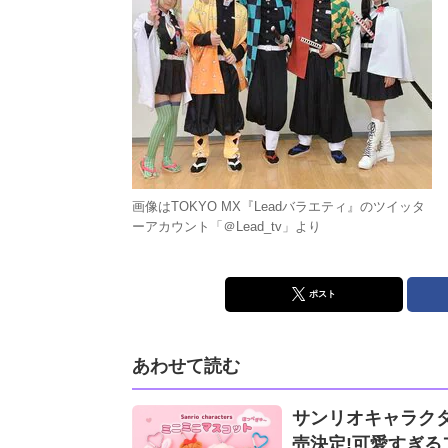
画像はTOKYO MX『Leadバラエティ』のツイッタ
ーアカウント「＠Lead_tv」より
ポスト
あわせて読む
サンリオキャラク
売決定!可愛すぎる