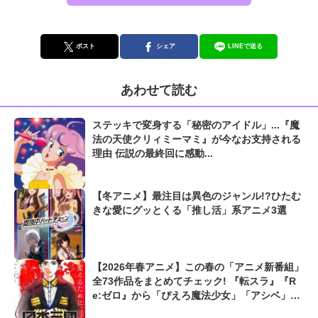
ポスト
シェア
LINEで送る
あわせて読む
ステッキで変身する「秘密のアイドル」...『魔
法の天使クリィミーマミ』が今なお支持される
理由 伝説の最終回に感動...
【冬アニメ】最注目は異色のジャンル!?ひたむ
きな愛にグッとくる「推し活」系アニメ3選
【2026年春アニメ】この春の「アニメ新番組」
全73作品をまとめてチェック! 『転スラ』『R
e:ゼロ』から「ぴえろ魔法少女」「アシベ」ま
で...