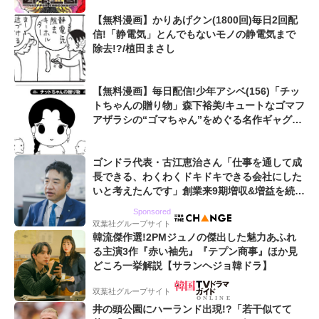
【無料漫画】かりあげクン(1800回)毎日2回配
信!「静電気」とんでもないモノの静電気まで
除去!?/植田まさし
【無料漫画】毎日配信!少年アシベ(156)「チッ
トちゃんの贈り物」森下裕美/キュートなゴマフ
アザラシの“ゴマちゃん”をめぐる名作ギャグ4
コマ
ゴンドラ代表・古江恵治さん「仕事を通して成
長できる、わくわくドキドキできる会社にした
いと考えたんです」創業来9期増収&増益を続け
るWebマーケティング会社のアイデンティティ
Sponsored
双葉社グループサイト
韓流傑作選!2PMジュノの傑出した魅力あふれ
る主演3作『赤い袖先』『テプン商事』ほか見
どころ一挙解説【サランヘジョ韓ドラ】
双葉社グループサイト
井の頭公園にハーランド出現!?「若干似てて