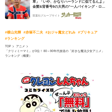
草」「いや、かなりハーランドに似てるんよ」
金髪&背番号9の大男の“一人バイキング・ロ
ー”映像が話題!「元気をもらった」
双葉社グループサイト
#横山光輝
#赤塚不二夫
#おジャ魔女どれみ
#プリキュア
#ランキング
TOP
アニメ
「クリィミーマミ」が3位！ 80～90年代放送の「好きな魔法少女アニメ」
ランキング（概要）