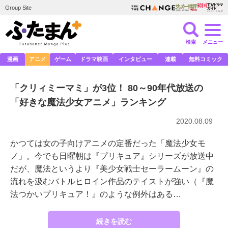
Group Site
検索
メニュー
漫画
アニメ
ゲーム
ドラマ映画
インタビュー
連載
無料コミック
「クリィミーマミ」が3位！ 80～90年代放送の
「好きな魔法少女アニメ」ランキング
2020.08.09
かつては女の子向けアニメの定番だった「魔法少女モ
ノ」。今でも日曜朝は『プリキュア』シリーズが放送中
だが、魔法というより『美少女戦士セーラームーン』の
流れを汲むバトルヒロイン作品のテイストが強い（『魔
法つかいプリキュア！』のような例外はある…
続きを読む