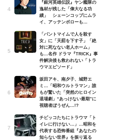
『銀河英雄伝説』ヤン艦隊の
昭
逸材が残した「偉大なる功
『
績」 シェーンコップにムラ
実
イ、アッテンボローも…
を
「パントマイムで人を殺す
「
女」に「天罰を下す子」「絶
『
対に死なない老人ホーム」
逸
も…名作 ドラマ『TRICK』事
績
件解決後も救われない「トラ
イ
ウマエピソード」
『
坂田アキ、南夕子、城野エ
け
ミ…「昭和ウルトラマン」誰
え
もが驚いた「突然のヒロイン
の
退場劇」“あっけない最期”に
ナ
視聴者ぼうぜん…!?
チ
チビッコたちにトラウマ「ト
イ
イレに行けない…」…昭和を
代
代表する恐怖番組『あなたの
知
知らない世界』を振り返る