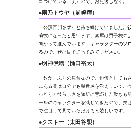
コつけている（笑）ので、お見逃しなく。
●雨乃トウヤ（前嶋曜）
公演再開をずっと待ち続けていました。役
演技になったと思います。楽屋は男子校の
向かって進んでいます。キャラクターのソ
るので、ぜひ目で追ってみてください。
●明神伊織（樋口裕太）
数か月ぶりの舞台なので、俳優としてもさ
にある闇は自分でも親近感を覚えていて、
ったりと彼らしさを随所に意識した動きも
ールのキャラクターを演じてきたので、実
で注目して見ていただけると嬉しいです。
●クストー（太田将熙）