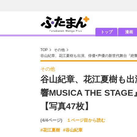
トップ
漫画
TOP
その他
谷山紀章、花江夏樹も出演、俳優×声優の新世代舞台『絶響MU
その他
谷山紀章、花江夏樹も出
響MUSICA THE ST
【写真47枚】
(4/4ページ)
１ページ目から読む
#花江夏樹
#谷山紀章