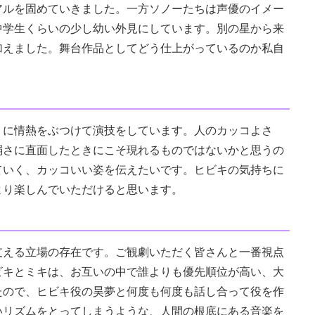
アルを固めていきました。一方ソノーたちは声優のイメー
中学生くらいの少し幼い外見にしています。別の星から来
加えました。舞台作品としてどう仕上がっているのか私自
に情熱をぶつけて演技をしています。人のカッコよさ
弱さに直面したときにこそ現れるものではないかと思うの
ていく、カッコいい姿を伝えたいです。ヒビキの気持ちに
より楽しんでいただけると思います。
える立場の存在です。ご観劇いただく皆さんと一番視点
ビキとミキは、お互いの中で誰よりも優先順位が高い、大
たので、ヒビキ役の昊夢と何度も何度も話し合って役を作
いリズムをとってしまうような、人間の根底にある音楽を