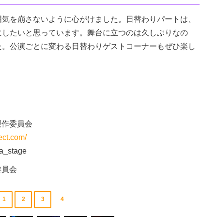
気を崩さないように心がけました。日替わりパートは、
にしたいと思っています。舞台に立つのは久しぶりなの
た。公演ごとに変わる日替わりゲストコーナーもぜひ楽し
」製作委員会
ect.com/
a_stage
委員会
1
2
3
4