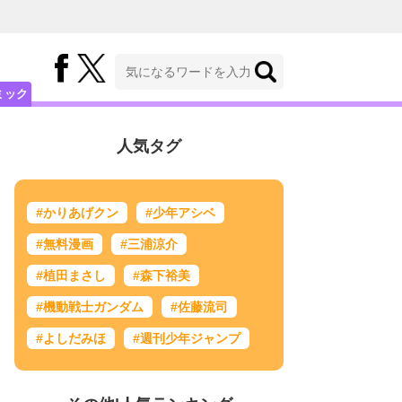
ミック
人気タグ
#かりあげクン
#少年アシベ
#無料漫画
#三浦涼介
#植田まさし
#森下裕美
#機動戦士ガンダム
#佐藤流司
#よしだみほ
#週刊少年ジャンプ