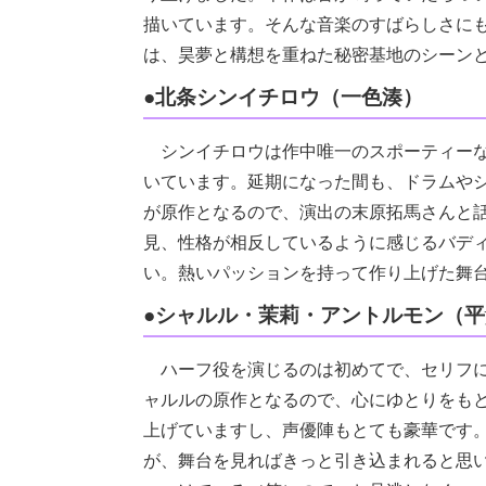
描いています。そんな音楽のすばらしさに
は、昊夢と構想を重ねた秘密基地のシーン
●北条シンイチロウ（一色湊）
シンイチロウは作中唯一のスポーティーな
いています。延期になった間も、ドラムや
が原作となるので、演出の末原拓馬さんと
見、性格が相反しているように感じるバデ
い。熱いパッションを持って作り上げた舞
●シャルル・茉莉・アントルモン（
ハーフ役を演じるのは初めてで、セリフに
ャルルの原作となるので、心にゆとりをも
上げていますし、声優陣もとても豪華です
が、舞台を見ればきっと引き込まれると思