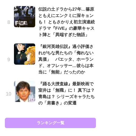
す
伝説の土ドラから27年…篠原
う
ともえにエンクミに深キョン
『踊
も！ ともさかりえ初主演連続
終
ドラマ『FiVE』の豪華キャス
あ
ト陣と「異端すぎた物語」
『
『銀河英雄伝説』過小評価さ
ラ
れがちな男たちの「侮れない
面
真価」 パエッタ、ホーラン
ラ
ド、オフレッサー…彼らは本
も
当に「無能」だったのか
『
『踊る大捜査線』最新映画で
は
室井は「無職」に！ 真下は？
ェ
青島は？ シリーズキャラたち
た
の「肩書き」の変遷
ン
イ
ランキング一覧
ラン