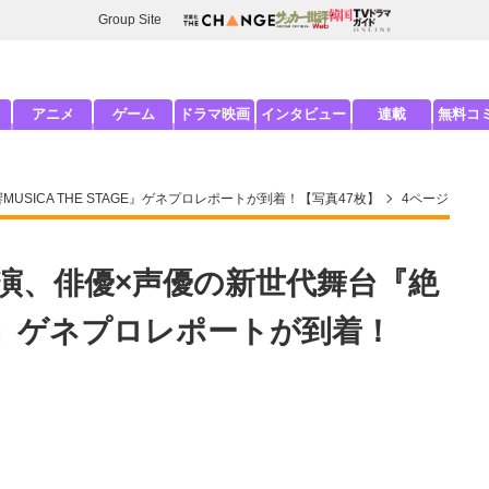
Group Site
アニメ
ゲーム
ドラマ映画
インタビュー
連載
無料コ
SICA THE STAGE』ゲネプロレポートが到着！【写真47枚】
4ページ
演、俳優×声優の新世代舞台『絶
AGE』ゲネプロレポートが到着！