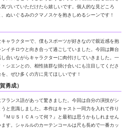
も気づいていただけたら嬉しいです。個人的な見どころ
と、ぬいぐるみのクマノスケを抱きしめるシーンです！
キャラクターで、僕もスポーツが好きなので親近感を抱
シンイチロウと向き合って過ごしていました。今回は舞台
話し合いながらキャラクターに肉付けしていきました。一
ィ・シエンとの、相性抜群な掛け合いにも注目してくださ
台を、ぜひ多くの方に見てほしいです！
平賀勇成）
フランス語があって驚きました。今回は自分の演技がシ
とうと意識しました。本作はキャスト一同力を入れて作り
。『ＭＵＳＩＣＡって何？』と最初は思うかもしれません
います。シャルルのカーテンコールは尺も長めで一番カッ