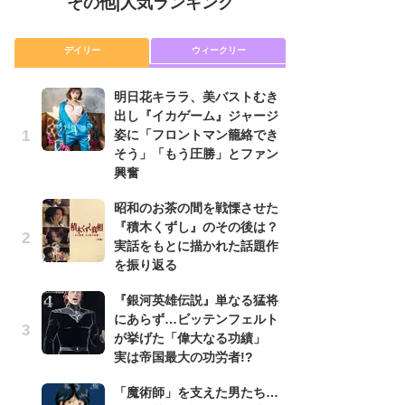
その他
|
人気ランキング
デイリー
ウィークリー
明日花キララ、美バストむき
『
出し『イカゲーム』ジャージ
に
姿に「フロントマン籠絡でき
が
そう」「もう圧勝」とファン
実
興奮
明
昭和のお茶の間を戦慄させた
出
『積木くずし』のその後は？
姿
実話をもとに描かれた話題作
そ
を振り返る
興
『銀河英雄伝説』単なる猛将
『
にあらず…ビッテンフェルト
れ
が挙げた「偉大なる功績」
真
実は帝国最大の功労者!?
ド
当
「魔術師」を支えた男たち…