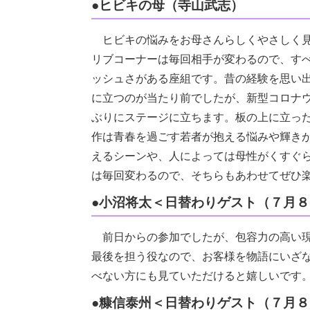
●ヒビキの母（寺山武志）
ヒビキの悩みをお母さんらしくやさしく見
リブコーナーは毎回相手が変わるので、す
ッシュさがある座組です。昔の経験を思い
に立つのが当たり前でしたが、新型コロナ
ぶりにステージに立ちます。板の上に立っ
作は青春を過ごす若者が抱える悩みや輝き
えるシーンや、人によっては母性がくすぐ
は毎回変わるので、そちらもあわせてぜひ
●小沼将太＜日替わりゲスト（７月
前日からの参加でしたが、包容力の高い現
最後を担う役なので、お客様を物語にいざ
べない方にも見ていただけると嬉しいです
●糠信泰州＜日替わりゲスト（７月