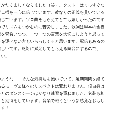
がたくましくなりました（笑）。クストーはまっすぐな
゙ェ様を一心に信じています。彼なりの正義を貫いている
演じています。ソロ曲をもらえてとても嬉しかったのです
のでリズムをつかむのに苦労しました。歌詞は脚本の金春
観を背負いつつ、一つ一つの言葉を大切にしようと思って
足を運べない方もいらっしゃると思います。配信もあるの
嬉しいです。絶対に満足してもらえる舞台にするので、
さい。
のような……そんな気持ちを抱いていて。延期期間を経て
るモーヴェ様へのリスペクトは変わりません。僕自身は
ーとのダンスシーンはかなり練習を重ねました。衣装も相
はと期待をしています。音楽で戦うという新感覚なおもし
ます！