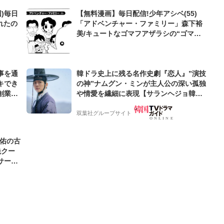
)毎日
【無料漫画】毎日配信!少年アシベ(55)
れたの
「アドベンチャー・ファミリー」森下裕
美/キュートなゴマフアザラシの“ゴマち
ゃん”をめぐる名作ギャグ4コマ
事を通
韓ドラ史上に残る名作史劇『恋人』”演技
キでき
の神”ナムグン・ミンが主人公の深い孤独
創業来
や情愛を繊細に表現【サランヘジョ韓ド
ケティン
ラ】
双葉社グループサイト
圭佑の古
絶クー
サード
わ」