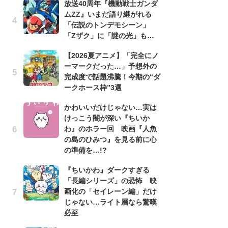
放送40周年『機動戦士ガンダ
ムZZ』いまだ語り継がれる
劇
「伝説のトンデモシーン」
け
「Zザク」に「謎の光」も…
「
れ
【2026夏アニメ】「完全にノ
ーマークだった…」予想外の
1
完成度で話題沸騰！今期の“ダ
ィ
ークホース枠”3選
祝
で
かわいいだけじゃない…実は
ー
けっこう闇が深い『ちいか
わ』のホラー回 映画『人魚
「
の島のひみつ』を見る前に心
『
の準備を…!?
2
ト
『ちいかわ』ダークすぎる
ッ
「長編シリーズ」の恐怖 映
画化の「セイレーン編」だけ
「
じゃない…ライト層なら驚嘆
2
必至
戦
ァ