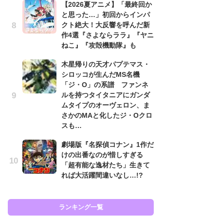
【2026夏アニメ】「最終回か
入
と思った…」初回からインパ
クト絶大！大反響を呼んだ新
「
作4選『さよならララ』『ヤニ
ン
ねこ』『攻殻機動隊』も
た
「
木星帰りの天才パプテマス・
ー
シロッコが生んだMS名機
「ジ・O」の系譜 ファンネ
ガ
ルを持つタイタニアにガンダ
ナ
ムタイプのオーヴェロン、ま
社
さかのMAと化したジ・Oクロ
危
スも…
も…
劇場版『名探偵コナン』1作だ
『
けの出番なのが惜しすぎる
を
「超有能な逸材たち」生きて
「
れば大活躍間違いなし…!?
ン
写
ランキング一覧
ラン