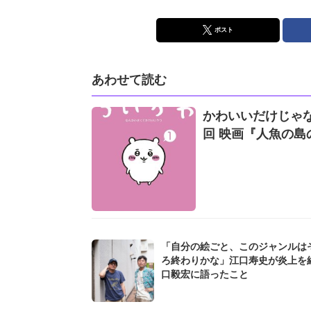
ポスト
あわせて読む
かわいいだけじゃな
回 映画『人魚の島の
「自分の絵ごと、このジャンルは
ろ終わりかな」江口寿史が炎上を
口毅宏に語ったこと