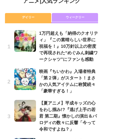
アニメ
|
人気ランキング
デイリー
ウィークリー
1万円超えも「納得のクオリテ
放
ィ」『この素晴らしい世界に
ム
祝福を！』10万針以上の密度
「
で再現された“めぐみん刺繍ワ
「
ークシャツ”にファンも感動
木
映画『ちいかわ』入場者特典
シ
「第２弾」がスタート！まさ
「
かの人気アイテムに称賛続々
ル
「豪華すぎる！」
ム
さ
【夏アニメ】平成キッズの心
ス
をわし掴み!?『逃げ上手の若
君 第二期』懐かしの演出＆パ
【
ロディの数々に反響「今って
ー
令和ですよね？」
完
ー