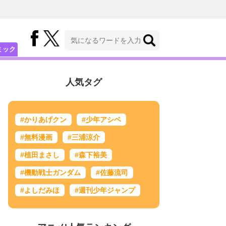
ミック
人気タグ
#かりあげクン
#少年アシベ
#無料漫画
#三浦涼介
#植田まさし
#森下裕美
#機動戦士ガンダム
#佐藤流司
#よしだみほ
#週刊少年ジャンプ