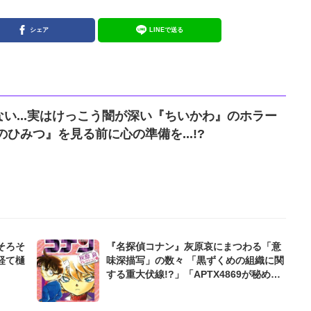
シェア
LINEで送る
い...実はけっこう闇が深い『ちいかわ』のホラー
ひみつ』を見る前に心の準備を...!?
そろそ
『名探偵コナン』灰原哀にまつわる「意
経て樋
味深描写」の数々 「黒ずくめの組織に関
する重大伏線!?」「APTX4869が秘めた
真実とは?」