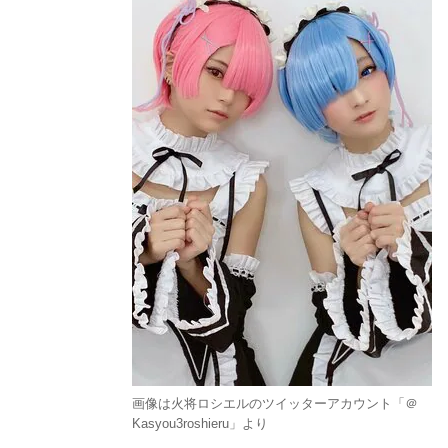
画像は火将ロシエルのツイッターアカウント「＠
Kasyou3roshieru」より