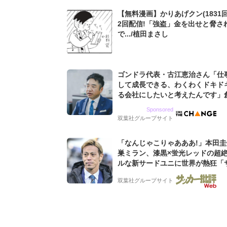
【無料漫画】かりあげクン(1831回
2回配信!「強盗」金を出せと脅さ
で.../植田まさし
ゴンドラ代表・古江恵治さん「仕
して成長できる、わくわくドキド
る会社にしたいと考えたんです」
9期増収&増益を続けるWebマー
Sponsored
グ会社のアイデンティティ
双葉社グループサイト
「なんじゃこりゃあああ!」本田
巣ミラン、漆黒×蛍光レッドの超
ルな新サードユニに世界が熱狂「
なのにズルい」「こりゃかっけえ
双葉社グループサイト