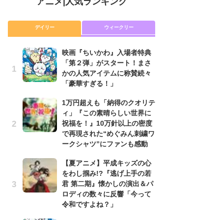
アニメ
|
人気ランキング
デイリー
ウィークリー
映画『ちいかわ』入場者特典
放
「第２弾」がスタート！まさ
ム
かの人気アイテムに称賛続々
「
「豪華すぎる！」
「
1万円超えも「納得のクオリテ
木
ィ」『この素晴らしい世界に
シ
祝福を！』10万針以上の密度
「
で再現された“めぐみん刺繍ワ
ル
ークシャツ”にファンも感動
ム
さ
【夏アニメ】平成キッズの心
ス
をわし掴み!?『逃げ上手の若
君 第二期』懐かしの演出＆パ
【
ロディの数々に反響「今って
ー
令和ですよね？」
完
ー