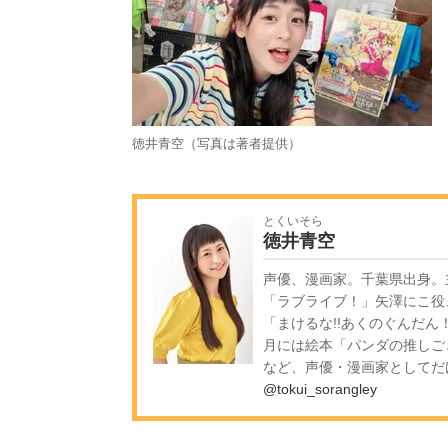
徳井青空（写真は著者提供）
とくいそら
徳井青空
声優、漫画家。千葉県出身。
「ラブライブ！」矢澤にこ役
「まけるな!!あくのぐんだん！
月には絵本「パンダの推しご
など、声優・漫画家としてだ
@tokui_sorangley