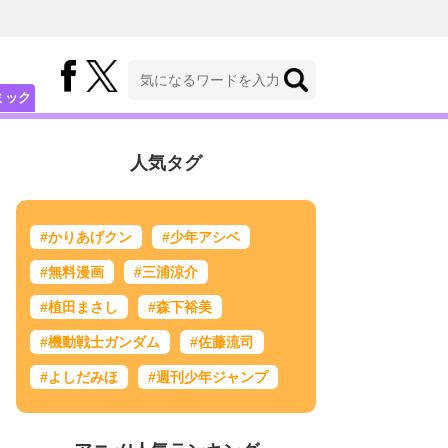
ミック
人気タグ
#かりあげクン
#少年アシベ
#無料漫画
#三浦涼介
#植田まさし
#森下裕美
#機動戦士ガンダム
#佐藤流司
#よしだみほ
#週刊少年ジャンプ