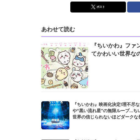
ポスト
あわせて読む
『ちいかわ』ファ
てかわいい世界なの
『ちいかわ』映画化決定!理不尽な
や“黒い流れ星”の無限ループ...ち
世界の信じられないほどダークな
リーズを振り返る