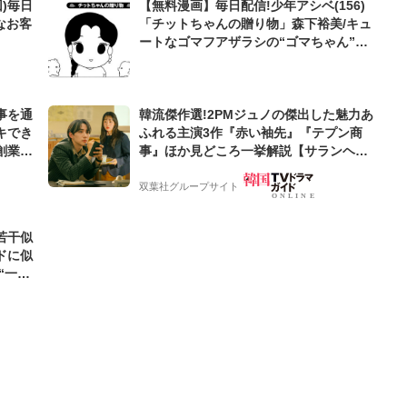
)毎日
【無料漫画】毎日配信!少年アシベ(156)
なお客
「チットちゃんの贈り物」森下裕美/キュ
ートなゴマフアザラシの“ゴマちゃん”を
めぐる名作ギャグ4コマ
事を通
韓流傑作選!2PMジュノの傑出した魅力あ
キでき
ふれる主演3作『赤い袖先』『テプン商
創業来
事』ほか見どころ一挙解説【サランヘジ
ケティン
ョ韓ドラ】
双葉社グループサイト
若干似
ドに似
“一人
元気を