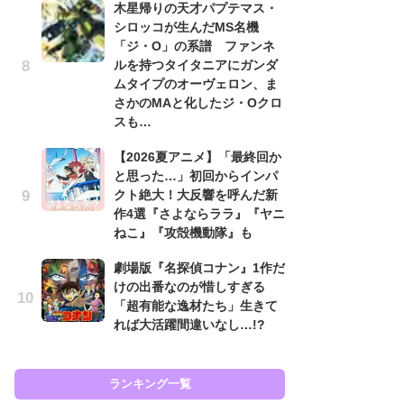
木星帰りの天才パプテマス・
入
シロッコが生んだMS名機
「ジ・O」の系譜 ファンネ
「
ルを持つタイタニアにガンダ
ン
ムタイプのオーヴェロン、ま
た
さかのMAと化したジ・Oクロ
「
スも…
ー
【2026夏アニメ】「最終回か
ガ
と思った…」初回からインパ
ナ
クト絶大！大反響を呼んだ新
社
作4選『さよならララ』『ヤニ
危
ねこ』『攻殻機動隊』も
も…
劇場版『名探偵コナン』1作だ
『
けの出番なのが惜しすぎる
を
「超有能な逸材たち」生きて
「
れば大活躍間違いなし…!?
ン
写
ランキング一覧
ラン