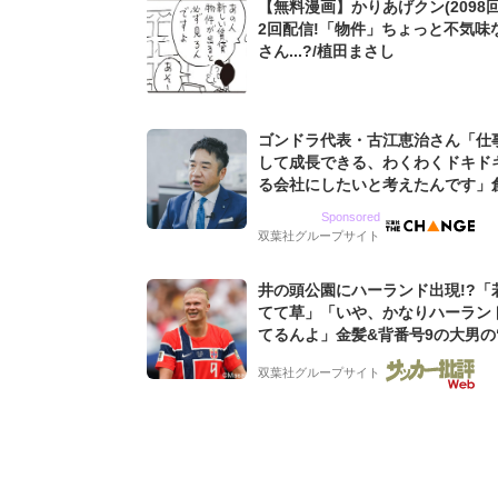
【無料漫画】かりあげクン(2098回
2回配信!「物件」ちょっと不気味
さん...?/植田まさし
ゴンドラ代表・古江恵治さん「仕
して成長できる、わくわくドキド
る会社にしたいと考えたんです」
9期増収&増益を続けるWebマー
Sponsored
グ会社のアイデンティティ
双葉社グループサイト
井の頭公園にハーランド出現!?「
てて草」「いや、かなりハーラン
てるんよ」金髪&背番号9の大男の
バイキング・ロー”映像が話題!「
双葉社グループサイト
もらった」