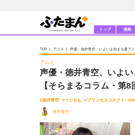
トップ
漫画
TOP
アニメ
声優・徳井青空、いよいよ始まる夏アニ
アニメ
声優・徳井青空、いよい
【そらまるコラム・第8
#徳井青空
#つぐもも
#プリンセスコネクト
#
徳井青空