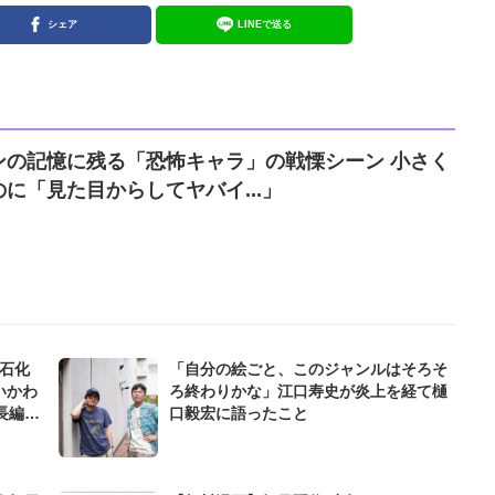
シェア
LINEで送る
ンの記憶に残る「恐怖キャラ」の戦慄シーン 小さく
に「見た目からしてヤバイ...」
石化
「自分の絵ごと、このジャンルはそろそ
いかわ
ろ終わりかな」江口寿史が炎上を経て樋
長編シ
口毅宏に語ったこと