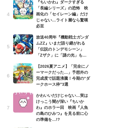
『ちいかわ』ダークすぎる
「長編シリーズ」の恐怖 映
劇
画化の「セイレーン編」だけ
け
じゃない…ライト層なら驚嘆
「
必至
れ
放送40周年『機動戦士ガンダ
1
ムZZ』いまだ語り継がれる
ィ
「伝説のトンデモシーン」
祝
「Zザク」に「謎の光」も…
で
ー
【2026夏アニメ】「完全にノ
ーマークだった…」予想外の
「
完成度で話題沸騰！今期の“ダ
『
ークホース枠”3選
2
ト
かわいいだけじゃない…実は
ッ
けっこう闇が深い『ちいか
わ』のホラー回 映画『人魚
「
の島のひみつ』を見る前に心
2
の準備を…!?
戦
ァ