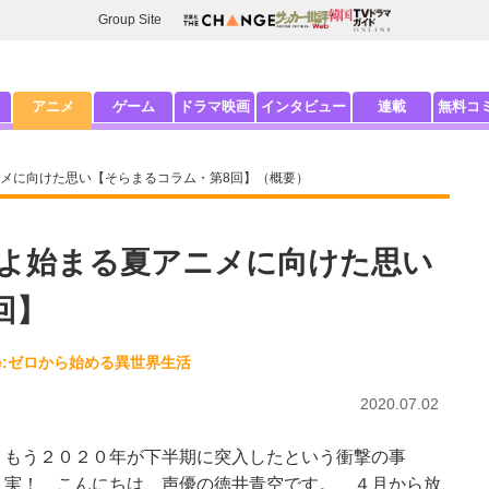
Group Site
アニメ
ゲーム
ドラマ映画
インタビュー
連載
無料コ
メに向けた思い【そらまるコラム・第8回】（概要）
よ始まる夏アニメに向けた思い
回】
Re:ゼロから始める異世界生活
2020.07.02
もう２０２０年が下半期に突入したという衝撃の事
実！ こんにちは、声優の徳井青空です。 ４月から放