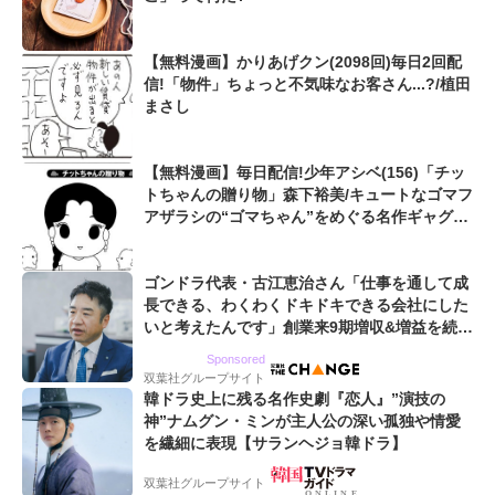
【無料漫画】かりあげクン(2098回)毎日2回配
信!「物件」ちょっと不気味なお客さん...?/植田
まさし
【無料漫画】毎日配信!少年アシベ(156)「チッ
トちゃんの贈り物」森下裕美/キュートなゴマフ
アザラシの“ゴマちゃん”をめぐる名作ギャグ4
コマ
ゴンドラ代表・古江恵治さん「仕事を通して成
長できる、わくわくドキドキできる会社にした
いと考えたんです」創業来9期増収&増益を続け
るWebマーケティング会社のアイデンティティ
Sponsored
双葉社グループサイト
韓ドラ史上に残る名作史劇『恋人』”演技の
神”ナムグン・ミンが主人公の深い孤独や情愛
を繊細に表現【サランヘジョ韓ドラ】
双葉社グループサイト