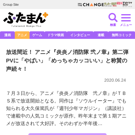
Group Site
検索
メニュー
漫画
アニメ
ゲーム
ドラマ映画
インタビュー
連載
無料コミック
放送間近！ アニメ『炎炎ノ消防隊 弐ノ章』第二弾
PVに「やばい」「めっちゃカッコいい」と称賛の
声続々！
2020.06.24
７月３日から、アニメ『炎炎ノ消防隊 弐ノ章』がＴＢ
Ｓ系で放送開始となる。同作は『ソウルイーター』でも
知られる大久保篤氏が『週刊少年マガジン』（講談社）
で連載中の人気コミックが原作。昨年末まで第１期アニ
メが放送されて大好評。そのわずか半年後…