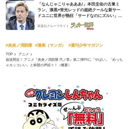
「なんじゃこりゃあああ!」本田圭佑の古巣ミ
ラン、漆黒×蛍光レッドの超絶クールな新サー
ドユニに世界が熱狂「サードなのにズルい」
「こりゃかっけえわ」
双葉社グループサイト
#炎炎ノ消防隊
#漫画（マンガ）
#週刊少年マガジン
TOP
アニメ
放送間近！ アニメ『炎炎ノ消防隊 弐ノ章』第二弾PVに「やばい」「めっち
ゃカッコいい」と称賛の声続々！（概要）