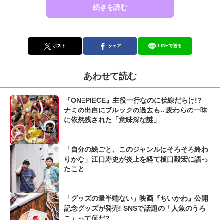
続きを読む
ポスト
シェア
LINEで送る
あわせて読む
『ONEPIECE』主役一行なのに伏線だらけ!?
ナミの出自にブルックの過去も...麦わらの一味
に依然残された「意味深な謎」
「自分の絵ごと、このジャンルはそろそろ終わ
りかな」江口寿史が炎上を経て樋口毅宏に語っ
たこと
「グッズの量半端ない」映画『ちいかわ』公開
記念グッズが発売! SNSで話題の「人魚のうろ
こ」って何だ?