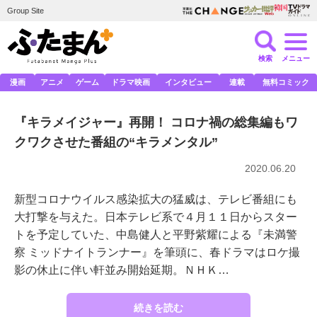
Group Site
検索
メニュー
漫画
アニメ
ゲーム
ドラマ映画
インタビュー
連載
無料コミック
『キラメイジャー』再開！ コロナ禍の総集編もワ
クワクさせた番組の“キラメンタル”
2020.06.20
新型コロナウイルス感染拡大の猛威は、テレビ番組にも
大打撃を与えた。日本テレビ系で４月１１日からスター
トを予定していた、中島健人と平野紫耀による『未満警
察 ミッドナイトランナー』を筆頭に、春ドラマはロケ撮
影の休止に伴い軒並み開始延期。ＮＨＫ…
続きを読む