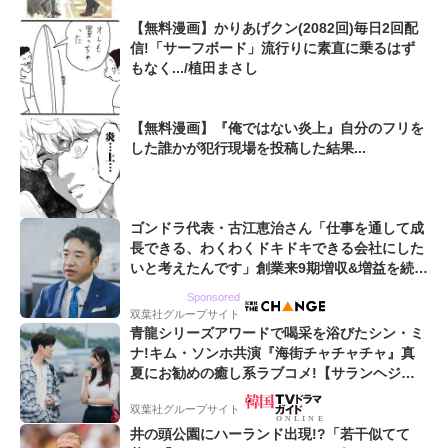
【無料漫画】かりあげクン(2082回)毎日2回配
信!「サーフボード」流行りに素直に乗るはず
もなく.../植田まさし
【無料漫画】『俺ではない炎上』自分のフリを
した誰かが犯行現場を投稿した結果...
ゴンドラ代表・古江恵治さん「仕事を通して成
長できる、わくわくドキドキできる会社にした
いと考えたんです」創業来9期増収&増益を続け
るWebマーケティング会社のアイデンティティ
Sponsored
双葉社グループサイト
青龍シリーズアワードで喝采を浴びたシン・ミ
ナ!キム・ソンホ共演『海街チャチャチャ』真
夏にお勧めの癒し系ラブコメ!【サランヘジョ
韓ドラ】
双葉社グループサイト
井の頭公園にハーランド出現!?「若干似てて