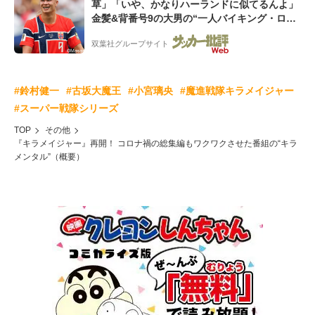
草」「いや、かなりハーランドに似てるんよ」
金髪&背番号9の大男の“一人バイキング・ロ
ー”映像が話題!「元気をもらった」
双葉社グループサイト
#鈴村健一
#古坂大魔王
#小宮璃央
#魔進戦隊キラメイジャー
#スーパー戦隊シリーズ
TOP
その他
『キラメイジャー』再開！ コロナ禍の総集編もワクワクさせた番組の“キラ
メンタル”（概要）