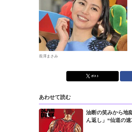
長澤まさみ
ポスト
あわせて読む
油断の笑みから地獄へ
ん返し」“仙道の速攻