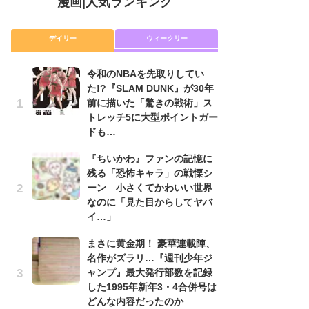
漫画
|
人気ランキング
デイリー
ウィークリー
令和のNBAを先取りしてい
舞
た!?『SLAM DUNK』が30年
編
前に描いた「驚きの戦術」ス
禁
トレッチ5に大型ポイントガー
「
ドも…
連
『ちいかわ』ファンの記憶に
令
残る「恐怖キャラ」の戦慄シ
た!
ーン 小さくてかわいい世界
前
なのに「見た目からしてヤバ
ト
イ…」
ド
まさに黄金期！ 豪華連載陣、
『
名作がズラリ…『週刊少年ジ
に
ャンプ』最大発行部数を記録
も
した1995年新年3・4合併号は
を
どんな内容だったのか
役