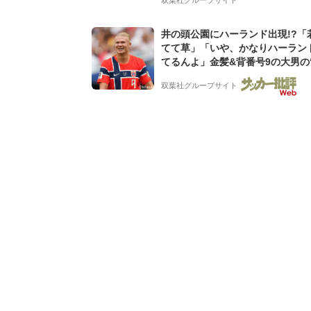
井の頭公園にハーランド出現!?「
てて草」「いや、かなりハーラン
てるんよ」金髪&背番号9の大男の
バイキング・ロー”映像が話題!「
双葉社グループサイト
もらった」