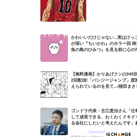
かわいいだけじゃない...実はけっ
が深い『ちいかわ』のホラー回 映
魚の島のひみつ』を見る前に心の
を...!?
【無料漫画】かりあげクン(1945回
2回配信!「バンジージャンプ」度
えられているのを見て.../植田まさ
ゴンドラ代表・古江恵治さん「仕
して成長できる、わくわくドキド
る会社にしたいと考えたんです」
9期増収&増益を続けるWebマー
Sponsored
グ会社のアイデンティティ
双葉社グループサイト