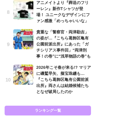
アニメイトより『葬送のフリ
原
ーレン』新作Tシャツが登
闘
場！ ユニークなデザインにフ
ア
ァン感激「めっちゃいいな」
の
貴重な「警察官・両津勘吉」
え
の姿が…『こちら葛飾区亀有
ラ
公園前派出所』にあった「ガ
ン
チシリアス事件回」“両津刑
な
事！の巻”に“浅草物語の巻”も
ラ
2026年こそ春が来る!? マリア
ま
に磯鷲早矢、擬宝珠纏も…
名
『こちら葛飾区亀有公園前派
ャ
出所』両さんは結婚候補たち
し
となぜ破局したのか
ど
ランキング一覧
ラン