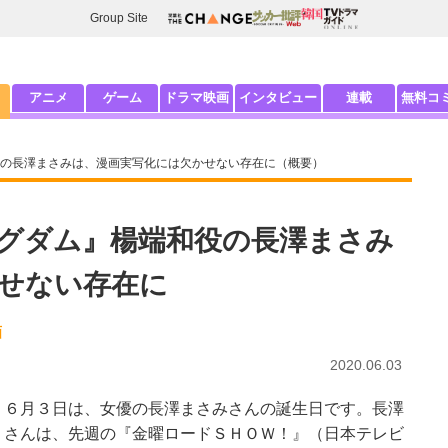
Group Site
アニメ
ゲーム
ドラマ映画
インタビュー
連載
無料コ
の長澤まさみは、漫画実写化には欠かせない存在に（概要）
グダム』楊端和役の長澤まさみ
せない存在に
画
2020.06.03
６月３日は、女優の長澤まさみさんの誕生日です。長澤
さんは、先週の『金曜ロードＳＨＯＷ！』（日本テレビ