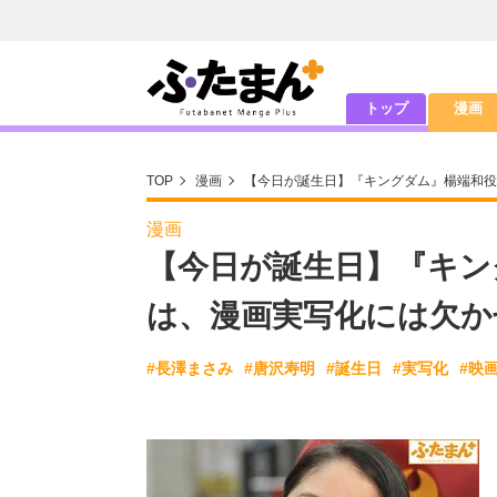
トップ
漫画
TOP
漫画
【今日が誕生日】『キングダム』楊端和役
漫画
【今日が誕生日】『キン
は、漫画実写化には欠か
#長澤まさみ
#唐沢寿明
#誕生日
#実写化
#映