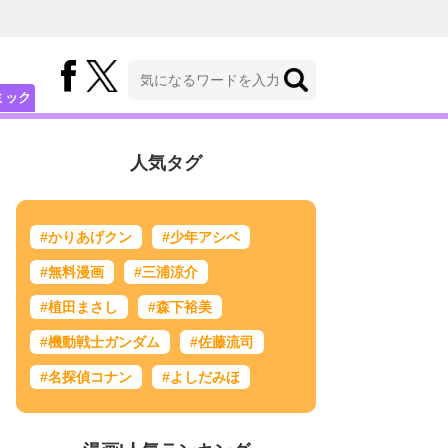
ミック
人気タグ
#かりあげクン
#少年アシベ
#無料漫画
#三浦涼介
#植田まさし
#森下裕美
#機動戦士ガンダム
#佐藤流司
#名探偵コナン
#よしだみほ