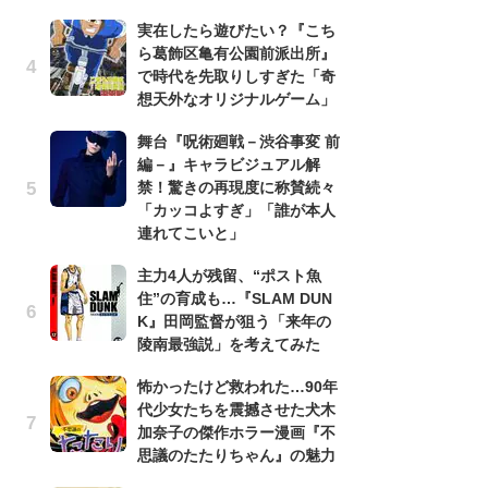
実在したら遊びたい？『こち
『
ら葛飾区亀有公園前派出所』
残
で時代を先取りしすぎた「奇
ー
想天外なオリジナルゲーム」
な
イ
舞台『呪術廻戦－渋谷事変 前
編－』キャラビジュアル解
ア
禁！驚きの再現度に称賛続々
ー
「カッコよすぎ」「誰が本人
場
連れてこいと」
ァ
主力4人が残留、“ポスト魚
努
住”の育成も…『SLAM DUN
ジ
K』田岡監督が狙う「来年の
鬼
陵南最強説」を考えてみた
の
怖かったけど救われた…90年
怖
代少女たちを震撼させた犬木
代
加奈子の傑作ホラー漫画『不
加
思議のたたりちゃん』の魅力
思