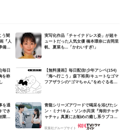
こう闇
実写化作品「チャイナドレス姿」が超キ
画『人
ュートだった人気女優 橋本環奈に吉岡里
準備
帆、夏菜も...「かわいすぎ!」
)毎日
【無料漫画】毎日配信!少年アシベ(154)
胸を称
「海へ行こう」森下裕美/キュートなゴマ
し
フアザラシの“ゴマちゃん”をめぐる名作
ギャグ4コマ
事を通
青龍シリーズアワードで喝采を浴びたシ
キでき
ン・ミナ!キム・ソンホ共演『海街チャチ
創業来
ャチャ』真夏にお勧めの癒し系ラブコメ!
ケティン
【サランヘジョ韓ドラ】
双葉社グループサイト