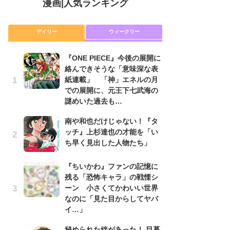
漫画
|
人気ランキング
デイリー
ウィークリー
『ONE PIECE』今後の展開に
舞
絡んできそうな「意味深な表
編
紙連載」 「神」エネルの月
禁
での展開に、元王下七武海の
「
謎めいた過去も…
連
南や和也だけじゃない！『タ
『O
ッチ』上杉達也の才能を「い
絡
ち早く見出した人物たち」
紙
で
謎
『ちいかわ』ファンの記憶に
残る「恐怖キャラ」の戦慄シ
令
ーン 小さくてかわいい世界
た!
なのに「見た目からしてヤバ
前
イ…」
ト
ド
秘められた絆があった！ 目暮