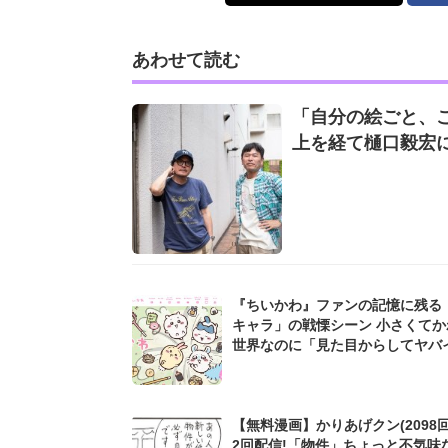
あわせて読む
「自分の絵ごと、
上を経て樋口毅宏
『ちいかわ』ファンの記憶に残る
キャラ」の戦慄シーン 小さくてか
世界なのに「見た目からしてヤバイ.
【無料漫画】かりあげクン(2098回
2回配信!「物件」ちょっと不気味