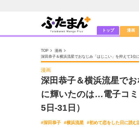
トップ
漫画
TOP
漫画
深田恭子＆横浜流星でおなじみ「はじこい」を抑えて1位に
漫画
深田恭子＆横浜流星でお
に輝いたのは…電子コミ
5日-31日）
#深田恭子
#横浜流星
#初めて恋をした日に読む