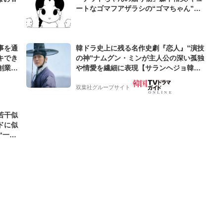
ートなゴマフアザラシの“ゴマちゃん”を
めぐる名作ギャグ4コマ
事を通
韓ドラ史上に残る名作史劇『恋人』”演技
キでき
の神”ナムグン・ミンが主人公の深い孤独
創業来
や情愛を繊細に表現【サランヘジョ韓ド
ケティン
ラ】
双葉社グループサイト
若干似
ドに似
“一人
元気を