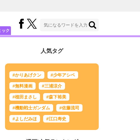
ミック
人気タグ
#かりあげクン
#少年アシベ
#無料漫画
#三浦涼介
#植田まさし
#森下裕美
#機動戦士ガンダム
#佐藤流司
#よしだみほ
#江口寿史