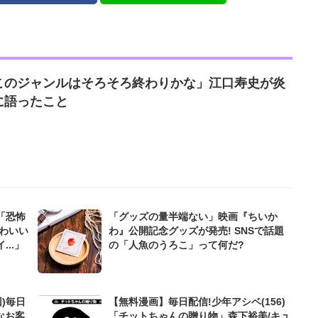
このジャンルはそろそろ終わりかな」江口寿史が炎
に語ったこと
「恐怖
「グッズの量半端ない」映画『ちいか
わいい
わ』公開記念グッズが発売! SNSで話題
..」
の「人魚のうろこ」って何だ?
)毎日
【無料漫画】毎日配信!少年アシベ(156)
なお客
「チットちゃんの贈り物」森下裕美/キュ