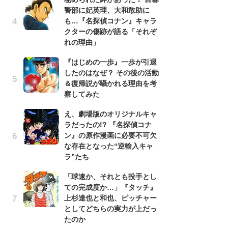
警部に妃英理、大和敢助に
南
も…『名探偵コナン』キャラ
ッ
クターの傷跡が語る「それぞ
ち
れの理由」
『はじめの一歩』一歩が引退
『
したのはなぜ？ その後の活動
残
＆復帰説が囁かれる理由を考
ー
察してみた
な
イ
え、劇場版のオリジナルキャ
ラだったの!? 『名探偵コナ
ア
ン』の原作漫画に必要不可欠
ー
な存在となった“逆輸入キャ
場
ラ”たち
ァ
「球速か、それとも投手とし
努
ての完成度か…」『タッチ』
ジ
上杉達也と和也、ピッチャー
鬼
としてどちらの実力が上だっ
の
たのか