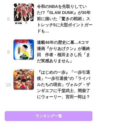
怖
令和のNBAを先取りしてい
代
た!?『SLAM DUNK』が30年
加
前に描いた「驚きの戦術」ス
思
トレッチ5に大型ポイントガー
「
ドも…
て
連載46年の歴史に幕…4コマ
上
漫画『かりあげクン』が最終
と
回 作者・植田まさし氏「ま
た
だ実感ありません」
原
『はじめの一歩』「一歩引退
闘
後」“一歩引退後”の「ライバ
ア
ルたちの現在」ヴォルグ・ザ
の
ンギエフに千堂武士、間柴了
にウォーリー、宮田一郎は？
ラン
ランキング一覧