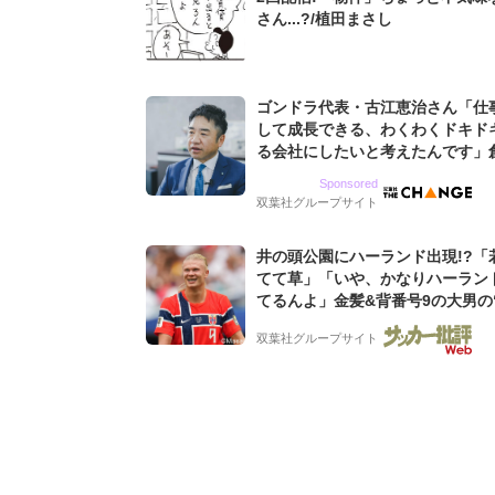
さん...?/植田まさし
ゴンドラ代表・古江恵治さん「仕
して成長できる、わくわくドキド
る会社にしたいと考えたんです」
9期増収&増益を続けるWebマー
Sponsored
グ会社のアイデンティティ
双葉社グループサイト
井の頭公園にハーランド出現!?「
てて草」「いや、かなりハーラン
てるんよ」金髪&背番号9の大男の
バイキング・ロー”映像が話題!「
双葉社グループサイト
もらった」