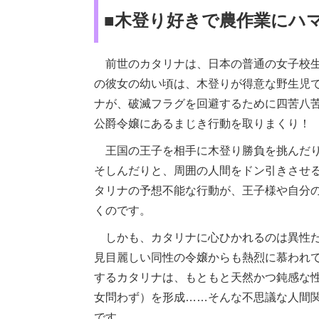
■木登り好きで農作業にハ
前世のカタリナは、日本の普通の女子校生
の彼女の幼い頃は、木登りが得意な野生児
ナが、破滅フラグを回避するために四苦八
公爵令嬢にあるまじき行動を取りまくり！
王国の王子を相手に木登り勝負を挑んだり
そしんだりと、周囲の人間をドン引きさせ
タリナの予想不能な行動が、王子様や自分
くのです。
しかも、カタリナに心ひかれるのは異性だ
見目麗しい同性の令嬢からも熱烈に慕われ
するカタリナは、もともと天然かつ鈍感な
女問わず）を形成……そんな不思議な人間
です。