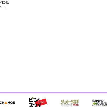
ドに似
“一人
元気を