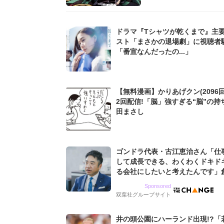
ドラマ『Tシャツが乾くまで』主
スト「まさかの退場劇」に視聴者
「番宣なんだったの...」
【無料漫画】かりあげクン(2096回
2回配信!「脳」強すぎる“脳”の持
田まさし
ゴンドラ代表・古江恵治さん「仕
して成長できる、わくわくドキド
る会社にしたいと考えたんです」
9期増収&増益を続けるWebマー
Sponsored
グ会社のアイデンティティ
双葉社グループサイト
井の頭公園にハーランド出現!?「