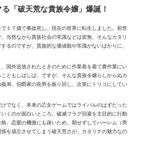
マる「破天荒な貴族令嬢」爆誕！
で１７歳で事故死し、現在の世界に転生しました。前世
で、当然ながら貴族社会の常識などは皆無。そんなカタリ
苦するのですが、貴族的な価値観や常識がないばかりに、
、国外追放されたときのために作業着を着て農作業にい
ることもしばしば。ですが、そんな貴族令嬢らしからぬカ
の義弟、伯爵家の長男を振り回し、次第にトリコにしてい
けでなく、本来の乙女ゲームではライバルのはずだった
ていくのが面白いところ。破滅フラグ回避を主目的に行動
性格。恋愛の機微にも疎いため、期せずしてハーレム（男
関係を成立させてしまう破天荒さが、カタリナの魅力なの