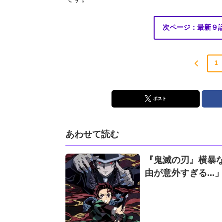
次ページ：最新９
1
ポスト
あわせて読む
『鬼滅の刃』横暴
由が意外すぎる...