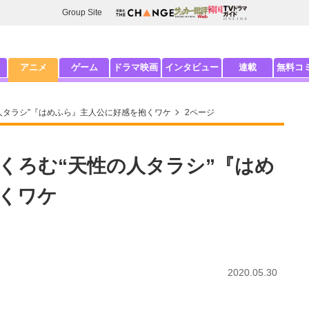
Group Site
アニメ
ゲーム
ドラマ映画
インタビュー
連載
無料コ
人タラシ”『はめふら』主人公に好感を抱くワケ
2ページ
くろむ“天性の人タラシ”『はめ
くワケ
2020.05.30