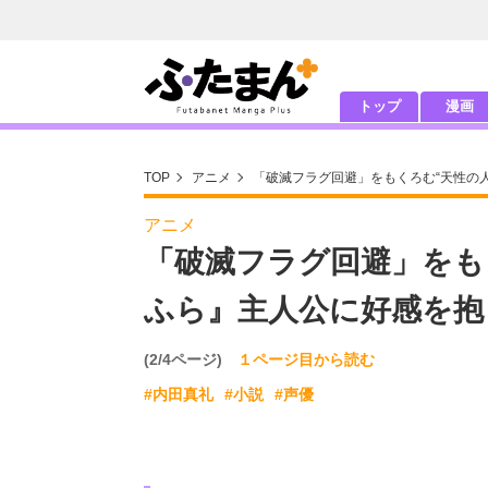
トップ
漫画
TOP
アニメ
「破滅フラグ回避」をもくろむ“天性の
アニメ
「破滅フラグ回避」をも
ふら』主人公に好感を抱
(2/4ページ)
１ページ目から読む
#内田真礼
#小説
#声優