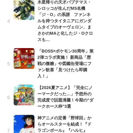
木星帰りの天才パプテマス・
シロッコが生んだMS名機
劇
「ジ・O」の系譜 ファンネ
け
ルを持つタイタニアにガンダ
「
ムタイプのオーヴェロン、ま
れ
さかのMAと化したジ・Oクロ
「
スも…
『
「BOSS×ポケモン30周年」第
2
2弾コラボ実施！ 新商品「歴
ト
戦の微糖」や図鑑缶登場にフ
ッ
ァン歓喜「見つけたら即購
「
入！」
ン
【2026夏アニメ】「完全にノ
た
ーマークだった…」予想外の
「
完成度で話題沸騰！今期の“ダ
ー
ークホース枠”3選
ガ
神アニメの定番「野球回」か
ナ
らオールスターを結成！『ド
社
ラゴンボール』『ハルヒ』
危