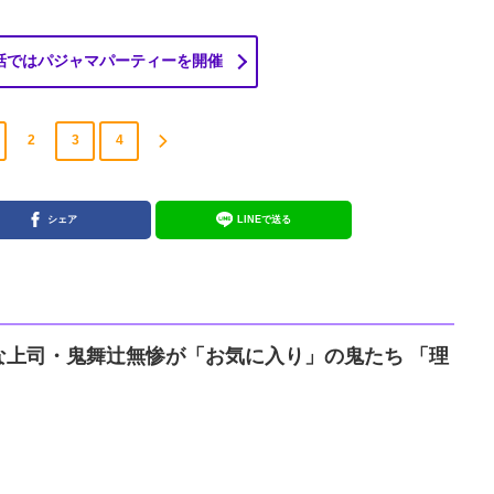
話ではパジャマパーティーを開催
2
3
4
シェア
LINEで送る
な上司・鬼舞辻無惨が「お気に入り」の鬼たち 「理
」