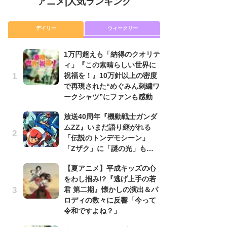
アニメ
|
人気ランキング
デイリー
ウィークリー
1万円超えも「納得のクオリテ
放
ィ」『この素晴らしい世界に
ム
祝福を！』10万針以上の密度
「
で再現された“めぐみん刺繍ワ
「
ークシャツ”にファンも感動
木
放送40周年『機動戦士ガンダ
シ
ムZZ』いまだ語り継がれる
「
「伝説のトンデモシーン」
ル
「Zザク」に「謎の光」も…
ム
さ
【夏アニメ】平成キッズの心
ス
をわし掴み!?『逃げ上手の若
君 第二期』懐かしの演出＆パ
【
ロディの数々に反響「今って
ー
令和ですよね？」
完
ー