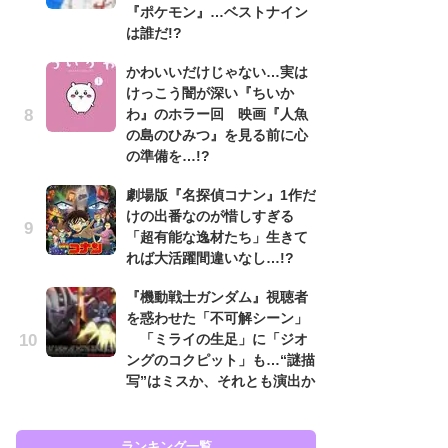
『ポケモン』…ベストナイン
も…
は誰だ!?
「
かわいいだけじゃない…実は
2
けっこう闇が深い『ちいか
戦
わ』のホラー回 映画『人魚
ァ
の島のひみつ』を見る前に心
入
の準備を…!?
『
劇場版『名探偵コナン』1作だ
を
けの出番なのが惜しすぎる
「
「超有能な逸材たち」生きて
ン
れば大活躍間違いなし…!?
写
『機動戦士ガンダム』視聴者
『
を惑わせた「不可解シーン」
ェ
「ミライの生足」に「ジオ
載
ングのコクピット」も…“謎描
喜
写”はミスか、それとも演出か
ラン
ランキング一覧