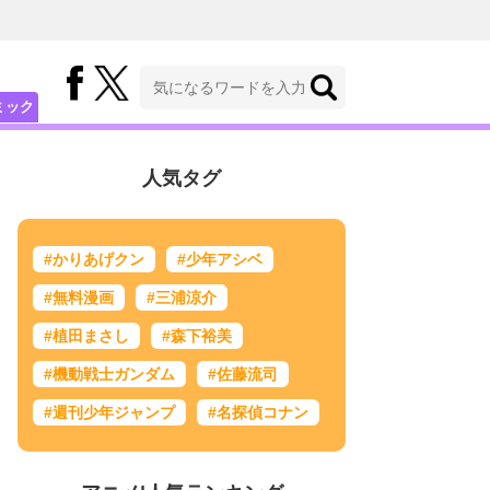
ミック
人気タグ
#かりあげクン
#少年アシベ
#無料漫画
#三浦涼介
#植田まさし
#森下裕美
#機動戦士ガンダム
#佐藤流司
#週刊少年ジャンプ
#名探偵コナン