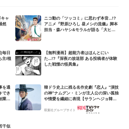
要キャ
ニコ動の「ツッコミ」に思わず本音...!?
騒然
アニメ『野原ひろし 昼メシの流儀』脚本
担当・森ハヤシ&モラルが語る「大ヒッ
トの裏側」
)毎日
【無料漫画】超能力者はほんとにい
ち主/植
た...!?『深夜の放送部 ある投稿者が体験
した戦慄の怪異集』
事を通
韓ドラ史上に残る名作史劇『恋人』”演技
キでき
の神”ナムグン・ミンが主人公の深い孤独
創業来
や情愛を繊細に表現【サランヘジョ韓ド
ケティン
ラ】
双葉社グループサイト
若干似