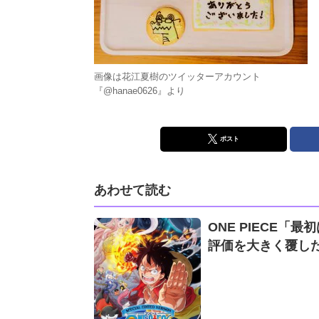
画像は花江夏樹のツイッターアカウント
『@hanae0626』より
ポスト
あわせて読む
ONE PIECE