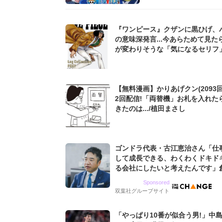
『ワンピース』クザンに黒ひげ、
の意味深発言...今あらためて見た
が変わりそうな「気になるセリフ
【無料漫画】かりあげクン(2093回
2回配信!「両替機」お札を入れた
きたのは.../植田まさし
ゴンドラ代表・古江恵治さん「仕
して成長できる、わくわくドキド
る会社にしたいと考えたんです」
9期増収&増益を続けるWebマー
Sponsored
グ会社のアイデンティティ
双葉社グループサイト
「やっぱり10番が似合う男!」中