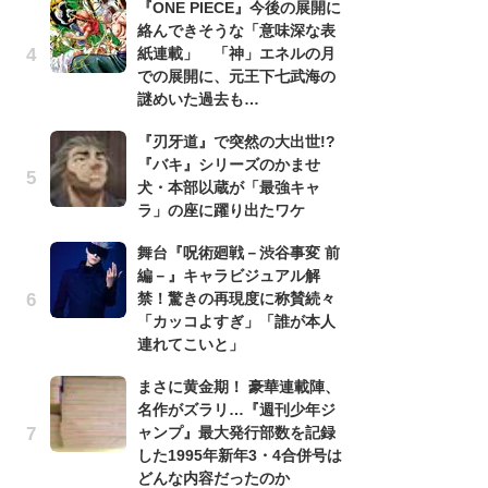
『ONE PIECE』今後の展開に
絡んできそうな「意味深な表
『
紙連載」 「神」エネルの月
残
での展開に、元王下七武海の
ー
謎めいた過去も…
な
イ
『刃牙道』で突然の大出世!?
『バキ』シリーズのかませ
ア
犬・本部以蔵が「最強キャ
ー
ラ」の座に躍り出たワケ
場
ァ
舞台『呪術廻戦－渋谷事変 前
編－』キャラビジュアル解
努
禁！驚きの再現度に称賛続々
ジ
「カッコよすぎ」「誰が本人
鬼
連れてこいと」
の
まさに黄金期！ 豪華連載陣、
怖
名作がズラリ…『週刊少年ジ
代
ャンプ』最大発行部数を記録
加
した1995年新年3・4合併号は
思
どんな内容だったのか