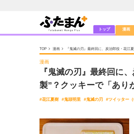
トップ
漫画
TOP
漫画
『鬼滅の刃』最終回に、炭治郎役・花江夏
漫画
『鬼滅の刃』最終回に、
製”？クッキーで「あり
#花江夏樹
#鬼頭明里
#鬼滅の刃
#ツイッター（tw