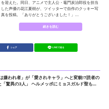
を迎えた。同日、アニメで主人公・竈門炭治郎役を担当
した声優の花江夏樹が、ツイッターで自作のクッキー写
真を投稿。「ありがとうございました！」…
続きを読む
シェア
LINEで送る
「最初は嫌われ者」が「愛されキャラ」へと変貌!?読者の
評価を大きく覆した「驚異の3人」 ヘルメッポにミョスガルド聖も...