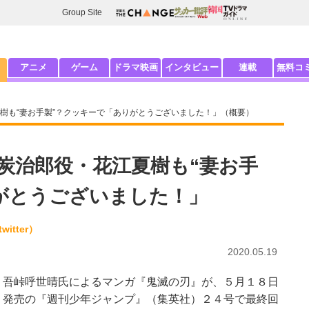
Group Site
アニメ
ゲーム
ドラマ映画
インタビュー
連載
無料コ
樹も“妻お手製”？クッキーで「ありがとうございました！」（概要）
炭治郎役・花江夏樹も“妻お手
がとうございました！」
itter）
2020.05.19
吾峠呼世晴氏によるマンガ『鬼滅の刃』が、５月１８日
発売の『週刊少年ジャンプ』（集英社）２４号で最終回