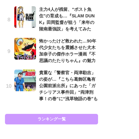
原
主力4人が残留、“ポスト魚
闘
住”の育成も…『SLAM DUN
ア
K』田岡監督が狙う「来年の
の
陵南最強説」を考えてみた
え
怖かったけど救われた…90年
ラ
代少女たちを震撼させた犬木
ン
加奈子の傑作ホラー漫画『不
な
思議のたたりちゃん』の魅力
ラ
貴重な「警察官・両津勘吉」
ま
の姿が…『こちら葛飾区亀有
名
公園前派出所』にあった「ガ
ャ
チシリアス事件回」“両津刑
し
事！の巻”に“浅草物語の巻”も
ど
ランキング一覧
ラン