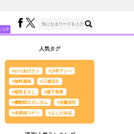
ミック
人気タグ
#かりあげクン
#少年アシベ
#無料漫画
#三浦涼介
#植田まさし
#森下裕美
#機動戦士ガンダム
#佐藤流司
#名探偵コナン
#よしだみほ