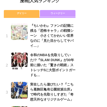
漫画
|
人気ランキング
デイリー
ウィークリー
『ちいかわ』ファンの記憶に
舞
残る「恐怖キャラ」の戦慄シ
編
ーン 小さくてかわいい世界
禁
なのに「見た目からしてヤバ
「
イ…」
連
令和のNBAを先取りしてい
令
た!?『SLAM DUNK』が30年
た!
前に描いた「驚きの戦術」ス
前
トレッチ5に大型ポイントガー
ト
ドも…
ド
実在したら遊びたい？『こち
『
ら葛飾区亀有公園前派出所』
に
で時代を先取りしすぎた「奇
も
想天外なオリジナルゲーム」
を
役