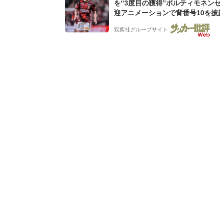
を“3度目の獲得”ポルティモネン
迎アニメーションで背番号10を披露
去動画も公開「幸せだね〜」「爽
双葉社グループサイト
ケメン」