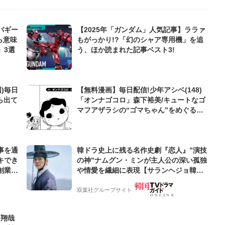
バギー
【2025年「ガンダム」人気記事】ララァ
ら意味
もがっかり!?「幻のシャア専用機」を追
」3選
う、ほか読まれた記事ベスト3!
)毎日
【無料漫画】毎日配信!少年アシベ(148)
ら出て
「オンナゴコロ」森下裕美/キュートなゴ
マフアザラシの“ゴマちゃん”をめぐる名
作ギャグ4コマ
事を通
韓ドラ史上に残る名作史劇『恋人』”演技
キでき
の神”ナムグン・ミンが主人公の深い孤独
創業来
や情愛を繊細に表現【サランヘジョ韓ド
ケティン
ラ】
双葉社グループサイト
島翔哉