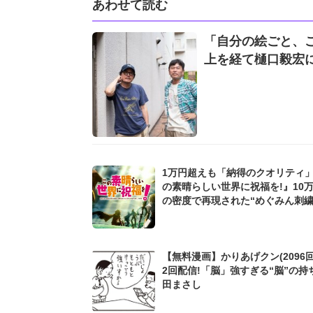
あわせて読む
「自分の絵ごと、
上を経て樋口毅宏
1万円超えも「納得のクオリティ
の素晴らしい世界に祝福を!』10
の密度で再現された“めぐみん刺
シャツ”にファンも感動
【無料漫画】かりあげクン(2096回
2回配信!「脳」強すぎる“脳”の持
田まさし