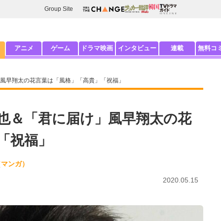
Group Site
アニメ
ゲーム
ドラマ映画
インタビュー
連載
無料コ
風早翔太の花言葉は「風格」「高貴」「祝福」
也＆「君に届け」風早翔太の花
「祝福」
（マンガ）
2020.05.15