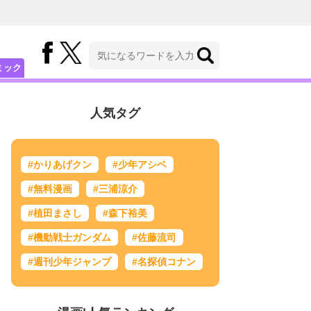
ミック
人気タグ
#かりあげクン
#少年アシベ
#無料漫画
#三浦涼介
#植田まさし
#森下裕美
#機動戦士ガンダム
#佐藤流司
#週刊少年ジャンプ
#名探偵コナン