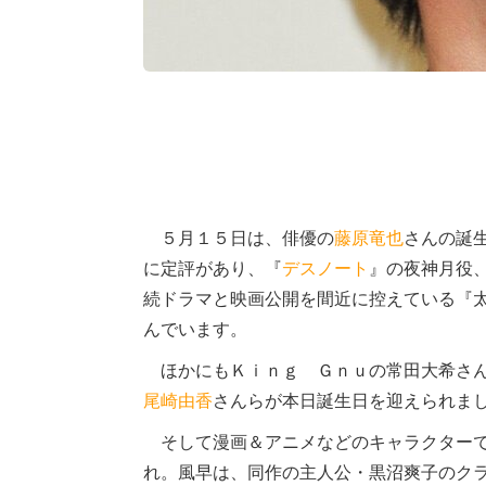
５月１５日は、俳優の
藤原竜也
さんの誕
に定評があり、『
デスノート
』の夜神月役
続ドラマと映画公開を間近に控えている『
んでいます。
ほかにもＫｉｎｇ Ｇｎｕの常田大希さ
尾崎由香
さんらが本日誕生日を迎えられま
そして漫画＆アニメなどのキャラクターで
れ。風早は、同作の主人公・黒沼爽子のク