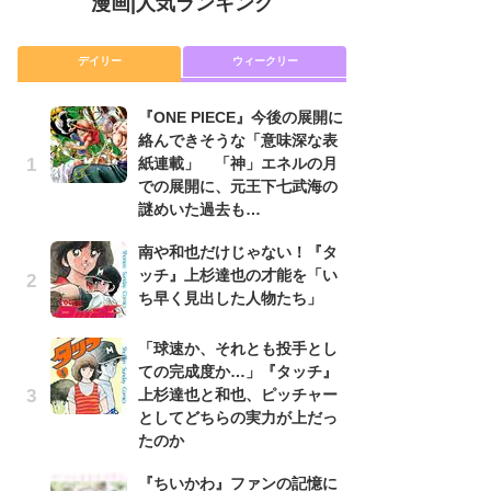
漫画
|
人気ランキング
デイリー
ウィークリー
『ONE PIECE』今後の展開に
舞
絡んできそうな「意味深な表
編
紙連載」 「神」エネルの月
禁
での展開に、元王下七武海の
「
謎めいた過去も…
連
南や和也だけじゃない！『タ
令
ッチ』上杉達也の才能を「い
た!
ち早く見出した人物たち」
前
ト
ド
「球速か、それとも投手とし
ての完成度か…」『タッチ』
『O
上杉達也と和也、ピッチャー
絡
としてどちらの実力が上だっ
紙
たのか
で
謎
『ちいかわ』ファンの記憶に