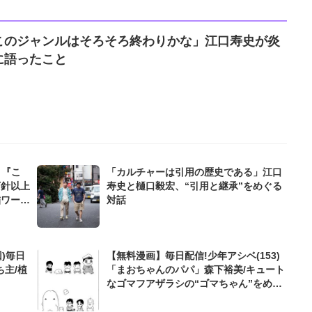
このジャンルはそろそろ終わりかな」江口寿史が炎
に語ったこと
」『こ
「カルチャーは引用の歴史である」江口
万針以上
寿史と樋口毅宏、“引用と継承”をめぐる
繍ワーク
対話
)毎日
【無料漫画】毎日配信!少年アシベ(153)
ち主/植
「まおちゃんのパパ」森下裕美/キュート
なゴマフアザラシの“ゴマちゃん”をめぐ
る名作ギャグ4コマ