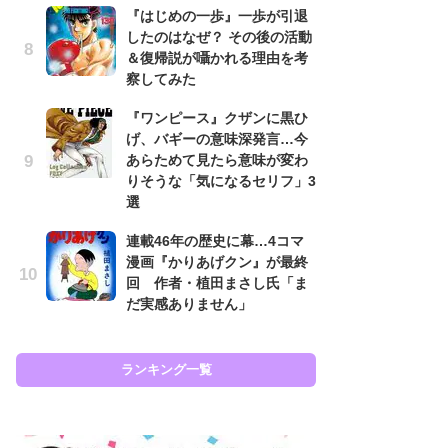
『はじめの一歩』一歩が引退
南
したのはなぜ？ その後の活動
ッ
＆復帰説が囁かれる理由を考
ち
察してみた
『ワンピース』クザンに黒ひ
怖
げ、バギーの意味深発言…今
代
あらためて見たら意味が変わ
加
りそうな「気になるセリフ」3
思
選
原
連載46年の歴史に幕…4コマ
闘
漫画『かりあげクン』が最終
ア
回 作者・植田まさし氏「ま
の
だ実感ありません」
ラン
ランキング一覧