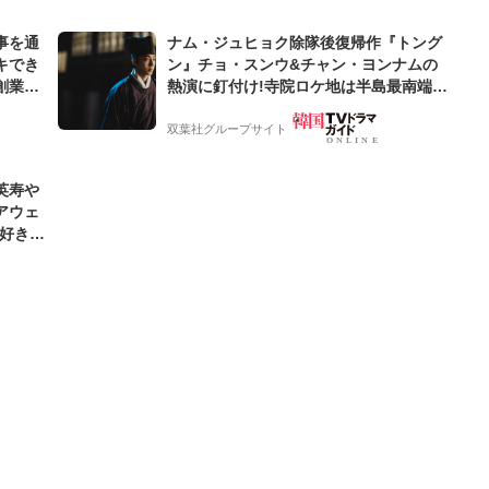
事を通
ナム・ジュヒョク除隊後復帰作『トング
キでき
ン』チョ・スンウ&チャン・ヨンナムの
創業来
熱演に釘付け!寺院ロケ地は半島最南端の
ケティン
海南郡「道卒庵」【韓ドラから始める韓
国旅行】
双葉社グループサイト
英寿や
アウェ
「好きな
な」