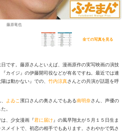
藤原竜也
全ての写真を見る
生日です。藤原さんといえば、漫画原作の実写映画の演技
、『カイジ』の伊藤開司役などが有名ですね。最近では連
太陽は動かない』での、
竹内涼真
さんとの共演が話題を呼
ん、
よゐこ
濱口さんの奥さんでもある
南明奈
さん、声優の
した。
は、少女漫画『
君に届け
』の風早翔太が５月１５日生ま
ラスメイトで、初恋の相手でもあります。さわやかで気さ