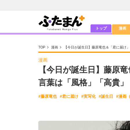
トップ
漫画
TOP
漫画
【今日が誕生日】藤原竜也＆「君に届け」
漫画
【今日が誕生日】藤原竜
言葉は「風格」「高貴」
#藤原竜也
#君に届け
#実写化
#誕生日
#漫画