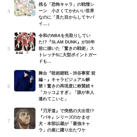
残る「恐怖キャラ」の戦慄シ
『
ーン 小さくてかわいい世界
残
なのに「見た目からしてヤバ
ー
イ…」
な
イ
令和のNBAを先取りしてい
た!?『SLAM DUNK』が30年
『
前に描いた「驚きの戦術」ス
に
トレッチ5に大型ポイントガー
も
ドも…
を
役
舞台『呪術廻戦－渋谷事変 前
編－』キャラビジュアル解
ア
禁！驚きの再現度に称賛続々
ー
「カッコよすぎ」「誰が本人
場
連れてこいと」
ァ
『刃牙道』で突然の大出世!?
努
『バキ』シリーズのかませ
ジ
犬・本部以蔵が「最強キャ
鬼
ラ」の座に躍り出たワケ
の