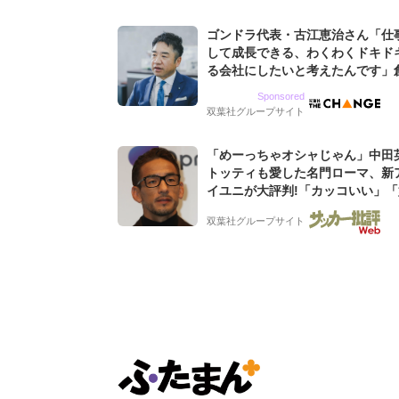
ゴンドラ代表・古江恵治さん「仕
して成長できる、わくわくドキド
る会社にしたいと考えたんです」
9期増収&増益を続けるWebマー
Sponsored
グ会社のアイデンティティ
双葉社グループサイト
「めーっちゃオシャじゃん」中田
トッティも愛した名門ローマ、新
イユニが大評判!「カッコいい」
デザイン」「今年は2nd買おうか
双葉社グループサイト