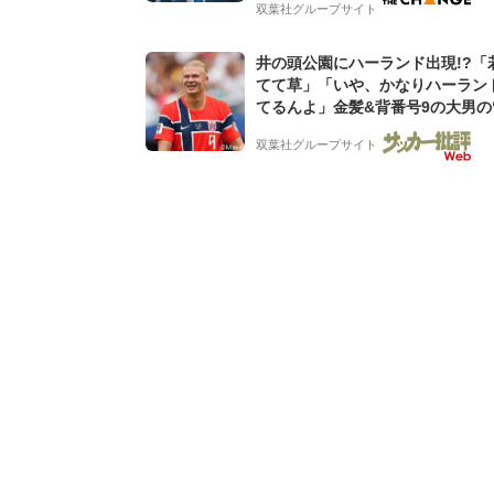
グ会社のアイデンティティ
双葉社グループサイト
井の頭公園にハーランド出現!?「
てて草」「いや、かなりハーラン
てるんよ」金髪&背番号9の大男の
バイキング・ロー”映像が話題!「
双葉社グループサイト
もらった」