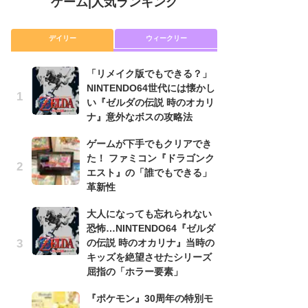
ゲーム
|
人気ランキング
デイリー
ウィークリー
「リメイク版でもできる？」
P
NINTENDO64世代には懐かし
滅
い『ゼルダの伝説 時のオカリ
モ
ナ』意外なボスの攻略法
ル
で
ゲームが下手でもクリアでき
た！ ファミコン『ドラゴンク
『
エスト』の「誰でもできる」
コ
革新性
限
「
大人になっても忘れられない
恐怖…NINTENDO64『ゼルダ
「
の伝説 時のオカリナ』当時の
NI
キッズを絶望させたシリーズ
い
屈指の「ホラー要素」
ナ
『ポケモン』30周年の特別モ
悲