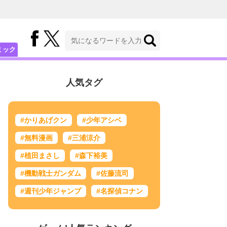
ミック
人気タグ
#かりあげクン
#少年アシベ
#無料漫画
#三浦涼介
#植田まさし
#森下裕美
#機動戦士ガンダム
#佐藤流司
#週刊少年ジャンプ
#名探偵コナン