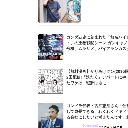
ガンダム史に刻まれた「無名パイ
ト」の圧巻戦闘シーン ガンキャノン
号機、ムラサメ、バイアランカス
躍動した「わずか数秒の衝撃」
【無料漫画】かりあげクン(2095回
2回配信!「洗たく」デパートにや
たワケは.../植田まさし
ゴンドラ代表・古江恵治さん「仕
して成長できる、わくわくドキド
る会社にしたいと考えたんです」
9期増収&増益を続けるWebマー
Sponsored