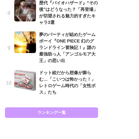
歴代『バイオハザード』“その
と
後”はどうなった？「再登場」
が切望される魅力的すぎたキ
大
ャラ3選
恐怖
の
夢のパーティが組めたゲーム
キ
ボーイ『ONE PIECE 幻のグ
屈
ランドライン冒険記！』謎の
最強助っ人「アンゴルモア大
癒
王」の思い出
イ
や
ドット絵だから想像が膨ら
せ
む…「こいつは怖かった！」
レトロゲーム時代の「女性ボ
ガ
ス」たち
ョ
ー
翼
ッ
ランキング一覧
ラン