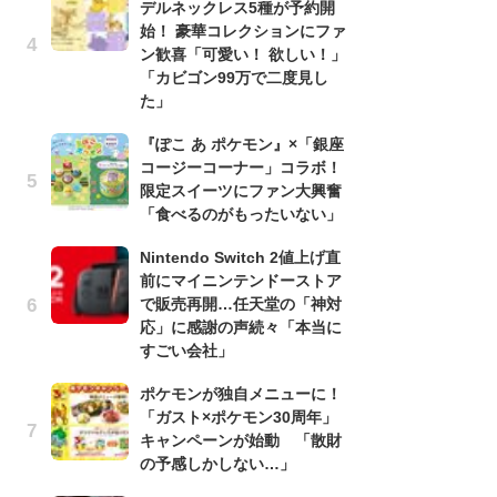
デルネックレス5種が予約開
う
始！ 豪華コレクションにファ
ボ
ン歓喜「可愛い！ 欲しい！」
「
「カビゴン99万で二度見し
マ
た」
フ
『ぽこ あ ポケモン』×「銀座
『
コージーコーナー」コラボ！
オ
限定スイーツにファン大興奮
く
「食べるのがもったいない」
熱
出
Nintendo Switch 2値上げ直
前にマイニンテンドーストア
「
で販売再開…任天堂の「神対
ね
応」に感謝の声続々「本当に
ド
すごい会社」
ッ
ド
ポケモンが独自メニューに！
「ガスト×ポケモン30周年」
『
キャンペーンが始動 「散財
ト
の予感しかしない…」
ー
説