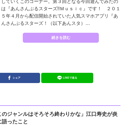
していくこのコーナー。第３回となる今回遊んでみたの
は『あんさんぶるスターズ!!Ｍｕｓｉｃ』です！ ２０１
５年４月から配信開始されていた人気スマホアプリ『あ
んさんぶるスターズ！（以下あんスタ）…
続きを読む
シェア
LINEで送る
このジャンルはそろそろ終わりかな」江口寿史が炎
に語ったこと