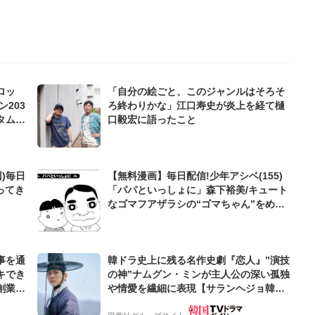
ロッ
「自分の絵ごと、このジャンルはそろそ
203
ろ終わりかな」江口寿史が炎上を経て樋
タムが
口毅宏に語ったこと
)毎日
【無料漫画】毎日配信!少年アシベ(155)
ってき
「パパといっしょに」森下裕美/キュート
なゴマフアザラシの“ゴマちゃん”をめぐ
る名作ギャグ4コマ
事を通
韓ドラ史上に残る名作史劇『恋人』”演技
キでき
の神”ナムグン・ミンが主人公の深い孤独
創業来
や情愛を繊細に表現【サランヘジョ韓ド
ケティン
ラ】