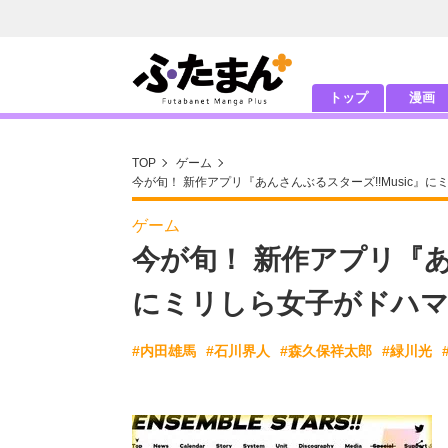
トップ
漫画
TOP
ゲーム
今が旬！ 新作アプリ『あんさんぶるスターズ!!Music』
ゲーム
今が旬！ 新作アプリ『あ
にミリしら女子がドハマ
#内田雄馬
#石川界人
#森久保祥太郎
#緑川光