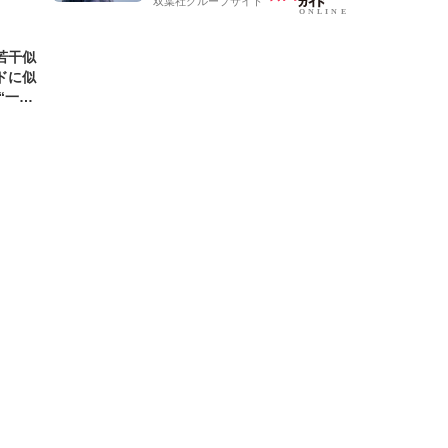
双葉社グループサイト
若干似
ドに似
“一人
元気を