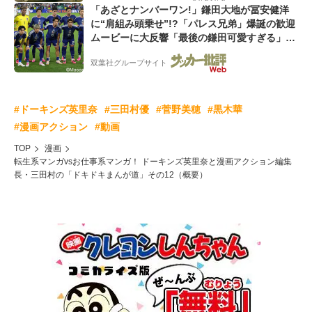
「あざとナンバーワン!」鎌田大地が冨安健洋
に“肩組み頭乗せ”!?「パレス兄弟」爆誕の歓迎
ムービーに大反響「最後の鎌田可愛すぎる」
「粋にも程がある!」
双葉社グループサイト
#ドーキンズ英里奈
#三田村優
#菅野美穂
#黒木華
#漫画アクション
#動画
TOP
漫画
転生系マンガvsお仕事系マンガ！ ドーキンズ英里奈と漫画アクション編集
長・三田村の「ドキドキまんが道」その12（概要）