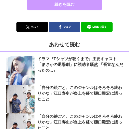
続きを読む
ポスト
シェア
LINEで送る
あわせて読む
ドラマ『Tシャツが乾くまで』主要キャスト
「まさかの退場劇」に視聴者騒然 「番宣なんだ
ったの...」
「自分の絵ごと、このジャンルはそろそろ終わ
りかな」江口寿史が炎上を経て樋口毅宏に語っ
たこと
「自分の絵ごと、このジャンルはそろそろ終わ
りかな」江口寿史が炎上を経て樋口毅宏に語っ
たこと