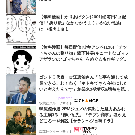
【無料漫画】かりあげクン(2091回)毎日2回配
信!「折り紙」なかなかうまくいかない理由
は.../植田まさし
【無料漫画】毎日配信!少年アシベ(156)「チッ
トちゃんの贈り物」森下裕美/キュートなゴマフ
アザラシの“ゴマちゃん”をめぐる名作ギャグ4
コマ
ゴンドラ代表・古江恵治さん「仕事を通して成
長できる、わくわくドキドキできる会社にした
いと考えたんです」創業来9期増収&増益を続け
るWebマーケティング会社のアイデンティティ
Sponsored
双葉社グループサイト
韓流傑作選!2PMジュノの傑出した魅力あふれ
る主演3作『赤い袖先』『テプン商事』ほか見
どころ一挙解説【サランヘジョ韓ドラ】
双葉社グループサイト