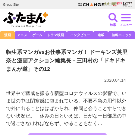
Group Site
検索
メニュー
漫画
アニメ
ゲーム
ドラマ映画
インタビュー
連載
無料コミック
転生系マンガvsお仕事系マンガ！ ドーキンズ英里
奈と漫画アクション編集長・三田村の「ドキドキ
まんが道」その12
2020.04.14
世界中で猛威を振るう新型コロナウィルスの影響で、い
ま世の中は閉塞感に包まれている。不要不急の用件以外
で外に出ることははばかられ、仲間と会うことすらでき
ない状況だ。 休みの日といえば、日がな一日部屋の中
で過ごさなければならず、やることもなく…