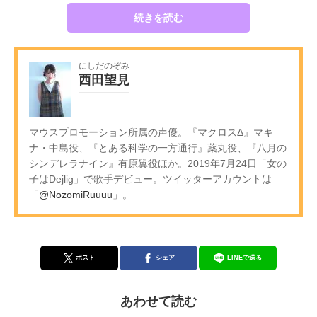
続きを読む
にしだのぞみ
西田望見
マウスプロモーション所属の声優。『マクロスΔ』マキ
ナ・中島役、『とある科学の一方通行』薬丸役、『八月の
シンデレラナイン』有原翼役ほか。2019年7月24日「女の
子はDejlig」で歌手デビュー。ツイッターアカウントは
「
@NozomiRuuuu
」。
ポスト
シェア
LINEで送る
あわせて読む