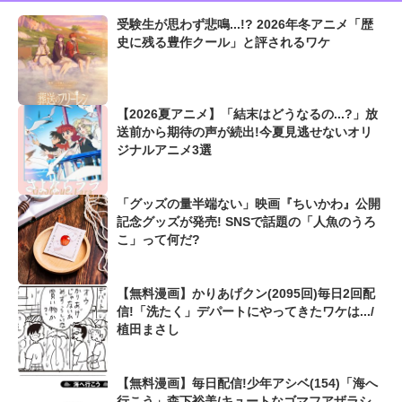
受験生が思わず悲鳴...!? 2026年冬アニメ「歴
史に残る豊作クール」と評されるワケ
【2026夏アニメ】「結末はどうなるの...?」放
送前から期待の声が続出!今夏見逃せないオリ
ジナルアニメ3選
「グッズの量半端ない」映画『ちいかわ』公開
記念グッズが発売! SNSで話題の「人魚のうろ
こ」って何だ?
【無料漫画】かりあげクン(2095回)毎日2回配
信!「洗たく」デパートにやってきたワケは.../
植田まさし
【無料漫画】毎日配信!少年アシベ(154)「海へ
行こう」森下裕美/キュートなゴマフアザラシ