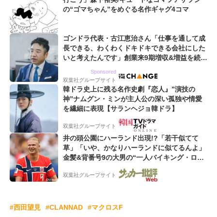
の“ゴマちゃん”をめぐる名作ギャグ4コマ
ゴンドラ代表・古江恵治さん「仕事を通して成
長できる、わくわくドキドキできる会社にした
いと考えたんです」創業来9期増収&増益を続け
るWebマーケティング会社のアイデンティティ
Sponsored
双葉社グループサイト
韓ドラ史上に残る名作史劇『恋人』”演技の
神”ナムグン・ミンが主人公の深い孤独や情愛
を繊細に表現【サランヘジョ韓ドラ】
双葉社グループサイト
井の頭公園にハーランド出現!?「若干似てて
草」「いや、かなりハーランドに似てるんよ」
金髪&背番号9の大男の“一人バイキング・ロ
ー”映像が話題!「元気をもらった」
双葉社グループサイト
#西田望見
#CLANNAD
#マクロスF