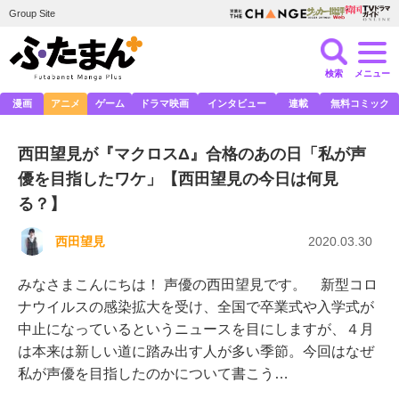
Group Site
検索
メニュー
漫画
アニメ
ゲーム
ドラマ映画
インタビュー
連載
無料コミック
西田望見が『マクロスΔ』合格のあの日「私が声
優を目指したワケ」【西田望見の今日は何見
る？】
西田望見
2020.03.30
みなさまこんにちは！ 声優の西田望見です。 新型コロ
ナウイルスの感染拡大を受け、全国で卒業式や入学式が
中止になっているというニュースを目にしますが、４月
は本来は新しい道に踏み出す人が多い季節。今回はなぜ
私が声優を目指したのかについて書こう…