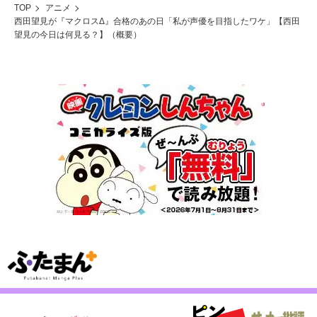
TOP
アニメ
西田望見が『マクロスΔ』合格のあの日「私が声優を目指したワケ」【西田
望見の今日は何見る？】（概要）