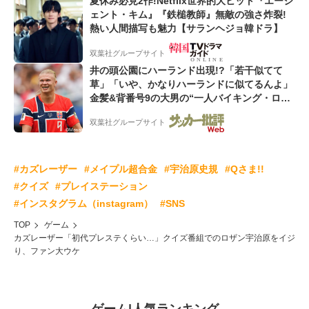
夏休み必見2作!Netflix世界的大ヒット『エージ
ェント・キム』『鉄槌教師』無敵の強さ炸裂!
熱い人間描写も魅力【サランヘジョ韓ドラ】
双葉社グループサイト
井の頭公園にハーランド出現!?「若干似てて
草」「いや、かなりハーランドに似てるんよ」
金髪&背番号9の大男の“一人バイキング・ロ
ー”映像が話題!「元気をもらった」
双葉社グループサイト
#カズレーザー
#メイプル超合金
#宇治原史規
#Qさま!!
#クイズ
#プレイステーション
#インスタグラム（instagram）
#SNS
TOP
ゲーム
カズレーザー「初代プレステくらい…」クイズ番組でのロザン宇治原をイジ
り、ファン大ウケ