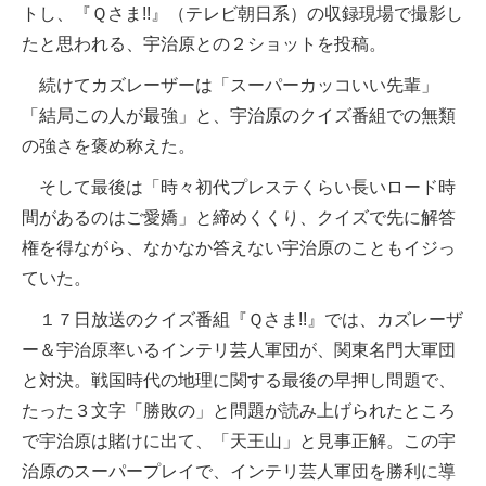
トし、『Ｑさま!!』（テレビ朝日系）の収録現場で撮影し
たと思われる、宇治原との２ショットを投稿。
続けてカズレーザーは「スーパーカッコいい先輩」
「結局この人が最強」と、宇治原のクイズ番組での無類
の強さを褒め称えた。
そして最後は「時々初代プレステくらい長いロード時
間があるのはご愛嬌」と締めくくり、クイズで先に解答
権を得ながら、なかなか答えない宇治原のこともイジっ
ていた。
１７日放送のクイズ番組『Ｑさま!!』では、カズレーザ
ー＆宇治原率いるインテリ芸人軍団が、関東名門大軍団
と対決。戦国時代の地理に関する最後の早押し問題で、
たった３文字「勝敗の」と問題が読み上げられたところ
で宇治原は賭けに出て、「天王山」と見事正解。この宇
治原のスーパープレイで、インテリ芸人軍団を勝利に導