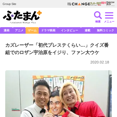
Group Site
検索
メニュー
漫画
アニメ
ゲーム
ドラマ映画
インタビュー
連載
無料コミック
カズレーザー「初代プレステくらい…」クイズ番
組でのロザン宇治原をイジり、ファン大ウケ
2020.02.18