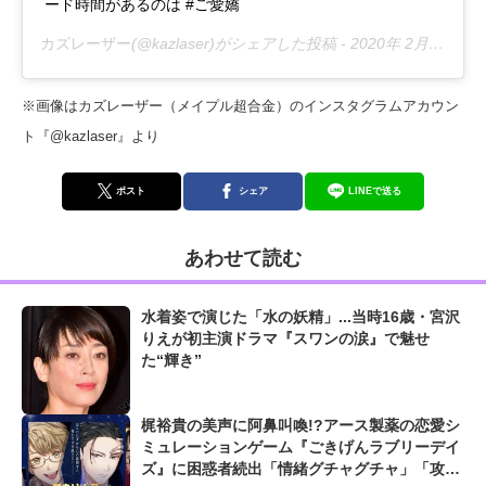
ード時間があるのは #ご愛嬌
カズレーザー
(@kazlaser)がシェアした投稿 -
2020年 2月月17日午前7時22分PST
※画像はカズレーザー（メイプル超合金）のインスタグラムアカウン
ト『@kazlaser』より
ポスト
シェア
LINEで送る
あわせて読む
水着姿で演じた「水の妖精」...当時16歳・宮沢
りえが初主演ドラマ『スワンの涙』で魅せ
た“輝き”
梶裕貴の美声に阿鼻叫喚!?アース製薬の恋愛シ
ミュレーションゲーム『ごきげんラブリーデイ
ズ』に困惑者続出「情緒グチャグチャ」「攻め