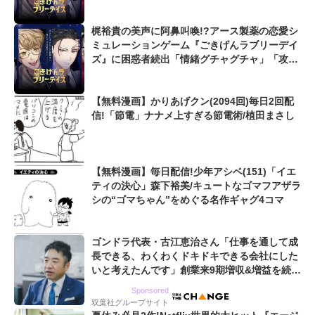
すぎで笑う」
梶裕貴の美声に阿鼻叫喚!?アース製薬の恋愛シ
ミュレーションゲーム『ごきげんラブリーデイ
ズ』に困惑者続出「情緒グチャグチャ」「攻め
すぎで笑う」
【無料漫画】かりあげクン(2094回)毎日2回配
信!「節電」ナナメ上すぎる節電術/植田まさし
【無料漫画】毎日配信!少年アシベ(151)「イエ
ティの決心」森下裕美/キュートなゴマフアザラ
シの“ゴマちゃん”をめぐる名作ギャグ4コマ
ゴンドラ代表・古江恵治さん「仕事を通して成
長できる、わくわくドキドキできる会社にした
いと考えたんです」創業来9期増収&増益を続け
るWebマーケティング会社のアイデンティティ
Sponsored
双葉社グループサイト