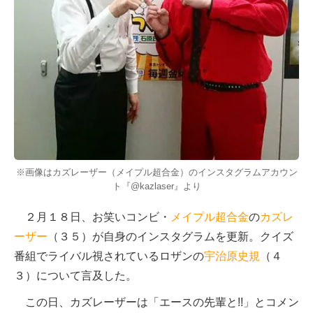
※画像はカズレーザー（メイプル超合金）のインスタグラムアカウン
ト『@kazlaser』より
２月１８日、お笑いコンビ・
メイプル超合金
の
カズレ
ーザー
（３５）が自身のインスタグラムを更新。クイズ
番組でライバル視されているロザンの
宇治原史規
（４
３）について言及した。
この日、カズレーザーは「エースの先輩と!!」とコメン