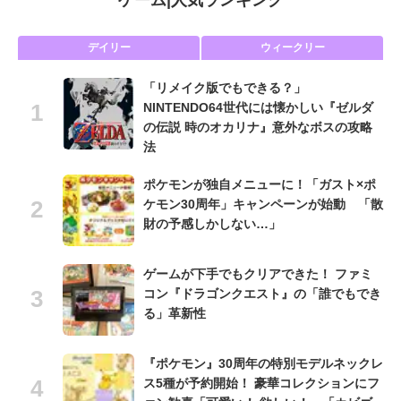
ゲーム
|
人気ランキング
デイリー
ウィークリー
「リメイク版でもできる？」
NINTENDO64世代には懐かしい『ゼルダ
の伝説 時のオカリナ』意外なボスの攻略
法
ポケモンが独自メニューに！「ガスト×ポ
ケモン30周年」キャンペーンが始動 「散
財の予感しかしない…」
ゲームが下手でもクリアできた！ ファミ
コン『ドラゴンクエスト』の「誰でもでき
る」革新性
『ポケモン』30周年の特別モデルネックレ
ス5種が予約開始！ 豪華コレクションにフ