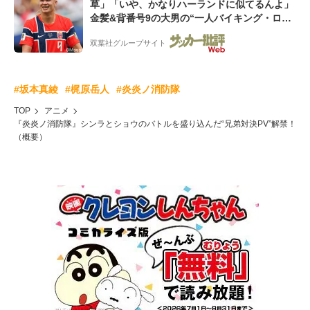
草」「いや、かなりハーランドに似てるんよ」
金髪&背番号9の大男の“一人バイキング・ロ
ー”映像が話題!「元気をもらった」
双葉社グループサイト
#坂本真綾
#梶原岳人
#炎炎ノ消防隊
TOP
アニメ
『炎炎ノ消防隊』シンラとショウのバトルを盛り込んだ“兄弟対決PV”解禁！
（概要）