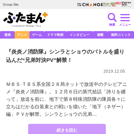
Group Site
検索
メニュー
漫画
アニメ
ゲーム
ドラマ映画
インタビュー
連載
無料コミック
『炎炎ノ消防隊』シンラとショウのバトルを盛り
込んだ“兄弟対決PV”解禁！
2019.12.05
ＭＢＳ·ＴＢＳ系全国２８局ネットで放送中のテレビアニ
メ『炎炎ノ消防隊』。１２月６日の第弐拾話「誇りを纏
って」放送を前に、地下で第８特殊消防隊の隊員各々に
立ちはだかる白装束との戦いを描いた「地下（ネザー）
編」ＰＶが解禁。シンラとショウの兄弟…
続きを読む