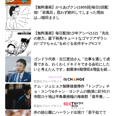
【無料漫画】かりあげクン(1805回)毎日2回配
信!「岩風呂」思わず絶叫してしまった理由
は.../植田まさし
【無料漫画】毎日配信!少年アシベ(112)「先生
の努力」森下裕美/キュートなゴマフアザラシ
の“ゴマちゃん”をめぐる名作ギャグ4コマ
ゴンドラ代表・古江恵治さん「仕事を通して成
長できる、わくわくドキドキできる会社にした
いと考えたんです」創業来9期増収&増益を続け
るWebマーケティング会社のアイデンティティ
Sponsored
双葉社グループサイト
ナム・ジュヒョク除隊後復帰作『トングン』チ
ョ・スンウ&チャン・ヨンナムの熱演に釘付け!
寺院ロケ地は半島最南端の海南郡「道卒庵」
【韓ドラから始める韓国旅行】
双葉社グループサイト
井の頭公園にハーランド出現!?「若干似てて