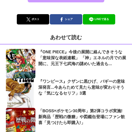
ポスト
シェア
LINEで送る
あわせて読む
『ONE PIECE』今後の展開に絡んできそうな
「意味深な表紙連載」 「神」エネルの月での展
開に、元王下七武海の謎めいた過去も...
『ワンピース』クザンに黒ひげ、バギーの意味
深発言...今あらためて見たら意味が変わりそう
な「気になるセリフ」3選
「BOSS×ポケモン30周年」第2弾コラボ実施!
新商品「歴戦の微糖」や図鑑缶登場にファン歓
喜「見つけたら即購入!」