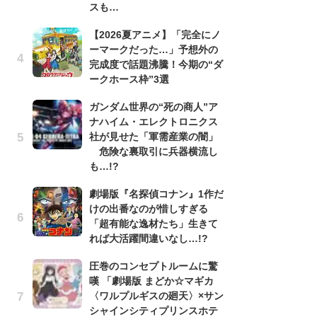
スも…
劇
【2026夏アニメ】「完全にノ
け
ーマークだった…」予想外の
「
完成度で話題沸騰！今期の“ダ
れ
ークホース枠”3選
「
ガンダム世界の“死の商人”ア
『
ナハイム・エレクトロニクス
2
社が見せた「軍需産業の闇」
ト
危険な裏取引に兵器横流し
ッ
も…!?
「
劇場版『名探偵コナン』1作だ
コ
けの出番なのが惜しすぎる
別
「超有能な逸材たち」生きて
「
れば大活躍間違いなし…!?
プ
圧巻のコンセプトルームに驚
「
嘆 「劇場版 まどか☆マギカ
品
〈ワルプルギスの廻天〉×サン
ス
シャインシティプリンスホテ
ィ