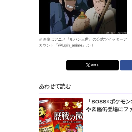
※画像はアニメ『ルパン三世』の公式ツイッターア
カウント『@lupin_anime』より
ポスト
あわせて読む
「BOSS×ポケモ
や図鑑缶登場にフ