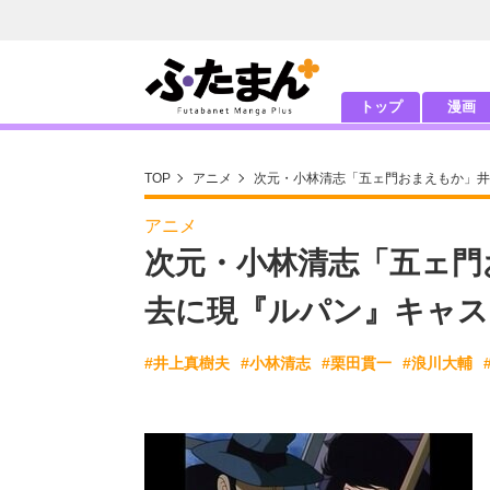
トップ
漫画
TOP
アニメ
次元・小林清志「五ェ門おまえもか」井
アニメ
次元・小林清志「五ェ門
去に現『ルパン』キャス
#井上真樹夫
#小林清志
#栗田貫一
#浪川大輔