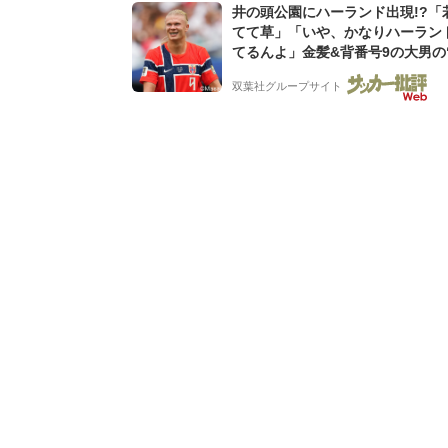
井の頭公園にハーランド出現!?「
てて草」「いや、かなりハーラン
てるんよ」金髪&背番号9の大男の
バイキング・ロー”映像が話題!「
双葉社グループサイト
もらった」