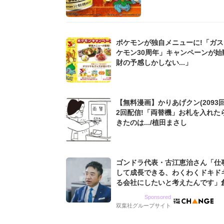
ポケモンが独自メニューに!「ガス
ケモン30周年」キャンペーンが始
財の予感しかしない...」
【無料漫画】かりあげクン(2093回
2回配信!「両替機」お札を入れた
きたのは.../植田まさし
ゴンドラ代表・古江恵治さん「仕
して成長できる、わくわくドキド
る会社にしたいと考えたんです」
9期増収&増益を続けるWebマー
Sponsored
グ会社のアイデンティティ
双葉社グループサイト