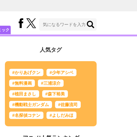
ミック
人気タグ
#かりあげクン
#少年アシベ
#無料漫画
#三浦涼介
#植田まさし
#森下裕美
#機動戦士ガンダム
#佐藤流司
#名探偵コナン
#よしだみほ