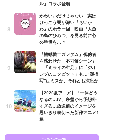
ル」コラボ登場
ン
かわいいだけじゃない…実は
「
けっこう闇が深い『ちいか
ン
わ』のホラー回 映画『人魚
た
の島のひみつ』を見る前に心
「
の準備を…!?
ー
『機動戦士ガンダム』視聴者
『
を惑わせた「不可解シーン」
を
「ミライの生足」に「ジオ
「
ングのコクピット」も…“謎描
ン
写”はミスか、それとも演出か
写
【2026夏アニメ】「一体どう
ガ
なるの…!?」序盤から予想外
ナ
すぎる…放送前のイメージを
社
思いきり裏切った新作アニメ4
危
選
も…
ランキング一覧
ラン