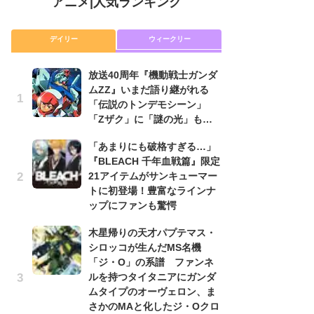
アニメ
|
人気ランキング
デイリー
ウィークリー
放送40周年『機動戦士ガンダ
放
ムZZ』いまだ語り継がれる
ム
「伝説のトンデモシーン」
「
「Zザク」に「謎の光」も…
「
「あまりにも破格すぎる…」
木
『BLEACH 千年血戦篇』限定
シ
21アイテムがサンキューマー
「
トに初登場！豊富なラインナ
ル
ップにファンも驚愕
ム
さ
木星帰りの天才パプテマス・
ス
シロッコが生んだMS名機
「ジ・O」の系譜 ファンネ
【
ルを持つタイタニアにガンダ
ー
ムタイプのオーヴェロン、ま
完
さかのMAと化したジ・Oクロ
ー