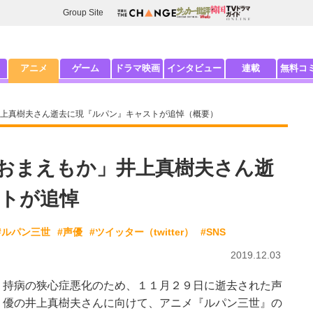
Group Site
アニメ
ゲーム
ドラマ映画
インタビュー
連載
無料コ
上真樹夫さん逝去に現『ルパン』キャストが追悼（概要）
おまえもか」井上真樹夫さん逝
トが追悼
#ルパン三世
#声優
#ツイッター（twitter）
#SNS
2019.12.03
持病の狭心症悪化のため、１１月２９日に逝去された声
優の井上真樹夫さんに向けて、アニメ『ルパン三世』の