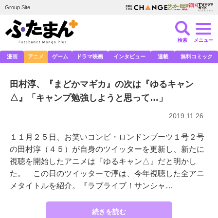
Group Site
検索
メニュー
漫画
アニメ
ゲーム
ドラマ映画
インタビュー
連載
無料コミック
田村淳、『まどかマギカ』の次は『ゆるキャン
△』「キャンプ勉強しようと思って…」
2019.11.26
１１月２５日、お笑いコンビ・ロンドンブーツ１号２号
の田村淳（４５）が自身のツイッターを更新し、新たに
視聴を開始したアニメは『ゆるキャン△』だと明かし
た。 この日のツイッターで淳は、今年視聴した全アニ
メタイトルを紹介。『ラブライブ！サンシャ…
続きを読む