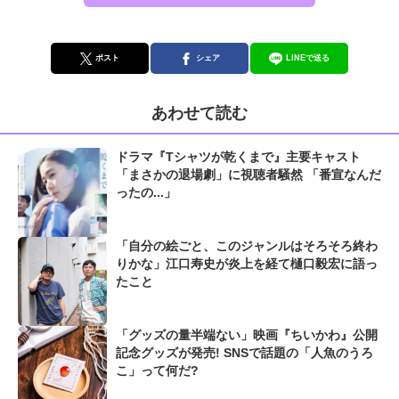
ポスト
シェア
LINEで送る
あわせて読む
ドラマ『Tシャツが乾くまで』主要キャスト
「まさかの退場劇」に視聴者騒然 「番宣なんだ
ったの...」
「自分の絵ごと、このジャンルはそろそろ終わ
りかな」江口寿史が炎上を経て樋口毅宏に語っ
たこと
「グッズの量半端ない」映画『ちいかわ』公開
記念グッズが発売! SNSで話題の「人魚のうろ
こ」って何だ?