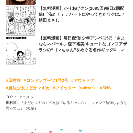
【無料漫画】かりあげクン(2095回)毎日2回配
信!「洗たく」デパートにやってきたワケは.../
植田まさし
【無料漫画】毎日配信!少年アシベ(157)「さよ
ならネパール」森下裕美/キュートなゴマフアザ
ラシの“ゴマちゃん”をめぐる名作ギャグ4コマ
#田村淳
#ロンドンブーツ1号2号
#アウトドア
#魔法少女まどかマギカ
#ツイッター（twitter）
#SNS
TOP
アニメ
田村淳、『まどかマギカ』の次は『ゆるキャン△』「キャンプ勉強しようと
思って…」（概要）