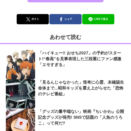
ポスト
シェア
LINEで送る
あわせて読む
「ハイキュー!! おせち2027」の予約がスター
ト!“春高”を見事表現した三段重にファン感激
「エモすぎる」
「見るんじゃなかった」怪奇に心霊、未確認生
命体まで...昭和キッズを震え上がらせた「恐怖
のテレビ番組」
「グッズの量半端ない」映画『ちいかわ』公開
記念グッズが発売! SNSで話題の「人魚のうろ
こ」って何だ?