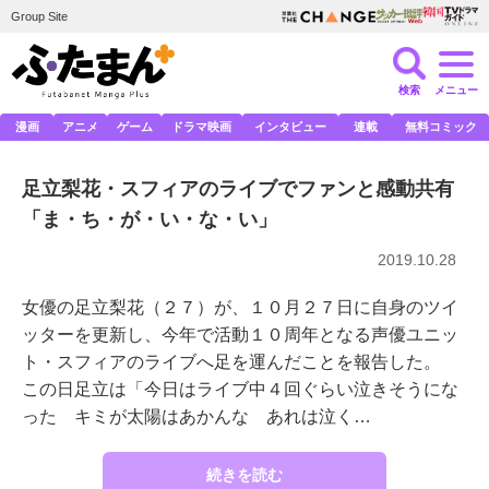
Group Site
検索
メニュー
漫画
アニメ
ゲーム
ドラマ映画
インタビュー
連載
無料コミック
足立梨花・スフィアのライブでファンと感動共有
「ま・ち・が・い・な・い」
2019.10.28
女優の足立梨花（２７）が、１０月２７日に自身のツイ
ッターを更新し、今年で活動１０周年となる声優ユニッ
ト・スフィアのライブへ足を運んだことを報告した。
この日足立は「今日はライブ中４回ぐらい泣きそうにな
った キミが太陽はあかんな あれは泣く…
続きを読む