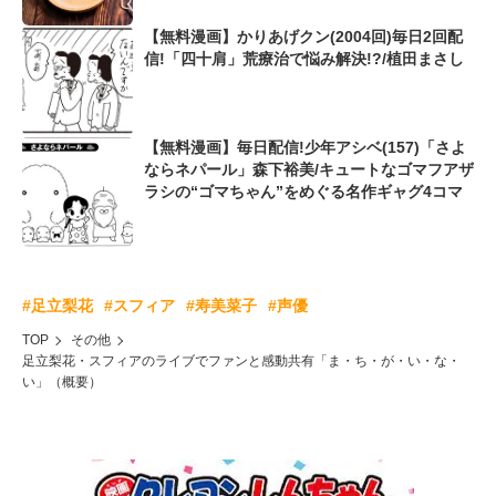
【無料漫画】かりあげクン(2004回)毎日2回配
信!「四十肩」荒療治で悩み解決!?/植田まさし
【無料漫画】毎日配信!少年アシベ(157)「さよ
ならネパール」森下裕美/キュートなゴマフアザ
ラシの“ゴマちゃん”をめぐる名作ギャグ4コマ
#足立梨花
#スフィア
#寿美菜子
#声優
TOP
その他
足立梨花・スフィアのライブでファンと感動共有「ま・ち・が・い・な・
い」（概要）