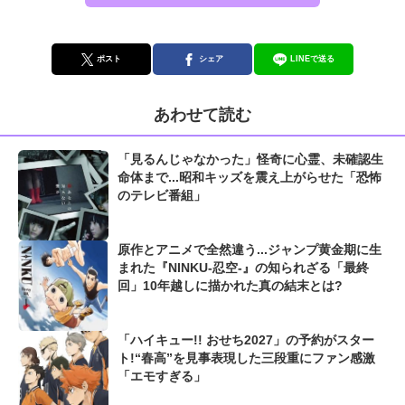
ポスト
シェア
LINEで送る
あわせて読む
「見るんじゃなかった」怪奇に心霊、未確認生
命体まで...昭和キッズを震え上がらせた「恐怖
のテレビ番組」
原作とアニメで全然違う...ジャンプ黄金期に生
まれた『NINKU-忍空-』の知られざる「最終
回」10年越しに描かれた真の結末とは?
「ハイキュー!! おせち2027」の予約がスター
ト!“春高”を見事表現した三段重にファン感激
「エモすぎる」