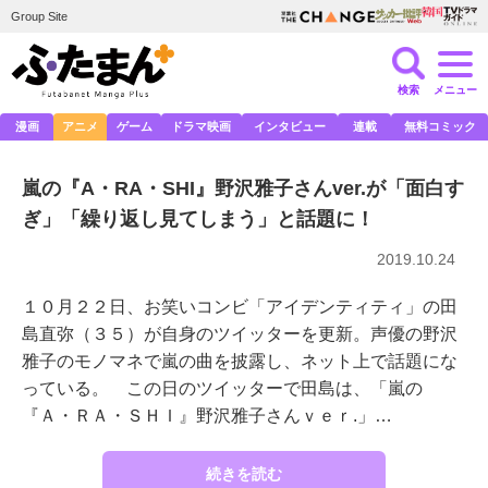
Group Site
検索
メニュー
漫画
アニメ
ゲーム
ドラマ映画
インタビュー
連載
無料コミック
嵐の『A・RA・SHI』野沢雅子さんver.が「面白す
ぎ」「繰り返し見てしまう」と話題に！
2019.10.24
１０月２２日、お笑いコンビ「アイデンティティ」の田
島直弥（３５）が自身のツイッターを更新。声優の野沢
雅子のモノマネで嵐の曲を披露し、ネット上で話題にな
っている。 この日のツイッターで田島は、「嵐の
『Ａ・ＲＡ・ＳＨＩ』野沢雅子さんｖｅｒ.」…
続きを読む