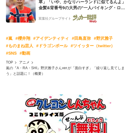
草」「いや、かなりハーランドに似てるんよ」
金髪&背番号9の大男の“一人バイキング・ロ
ー”映像が話題!「元気をもらった」
双葉社グループサイト
#嵐
#櫻井翔
#アイデンティティ
#田島直弥
#野沢雅子
#ものまね芸人
#ドラゴンボール
#ツイッター（twitter）
#SNS
#動画
TOP
アニメ
嵐の『A・RA・SHI』野沢雅子さんver.が「面白すぎ」「繰り返し見てしま
う」と話題に！（概要）