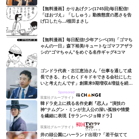
【無料漫画】かりあげクン(1745回)毎日配信!
「ほおづえ」「ししゅう」勤務態度の悪さを告
げ口したら.../植田まさし
【無料漫画】毎日配信!少年アシベ(35)「ゴマち
ゃんの一日」森下裕美/キュートなゴマフアザラ
シの“ゴマちゃん”をめぐる名作ギャグ4コマ
ゴンドラ代表・古江恵治さん「仕事を通して成
長できる、わくわくドキドキできる会社にした
いと考えたんです」創業来9期増収&増益を続け
るWebマーケティング会社のアイデンティティ
Sponsored
双葉社グループサイト
韓ドラ史上に残る名作史劇『恋人』”演技の
神”ナムグン・ミンが主人公の深い孤独や情愛
を繊細に表現【サランヘジョ韓ドラ】
双葉社グループサイト
井の頭公園にハーランド出現!?「若干似てて