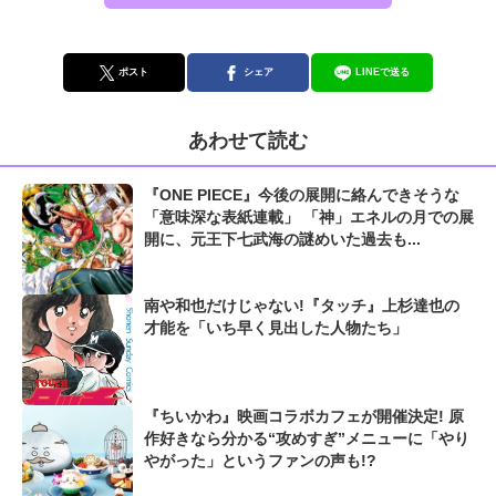
ポスト
シェア
LINEで送る
あわせて読む
『ONE PIECE』今後の展開に絡んできそうな
「意味深な表紙連載」 「神」エネルの月での展
開に、元王下七武海の謎めいた過去も...
南や和也だけじゃない!『タッチ』上杉達也の
才能を「いち早く見出した人物たち」
『ちいかわ』映画コラボカフェが開催決定! 原
作好きなら分かる“攻めすぎ”メニューに「やり
やがった」というファンの声も!?