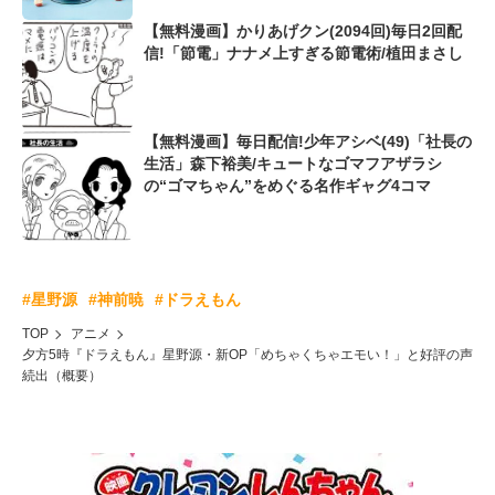
【無料漫画】かりあげクン(2094回)毎日2回配
信!「節電」ナナメ上すぎる節電術/植田まさし
【無料漫画】毎日配信!少年アシベ(49)「社長の
生活」森下裕美/キュートなゴマフアザラシ
の“ゴマちゃん”をめぐる名作ギャグ4コマ
#星野源
#神前暁
#ドラえもん
TOP
アニメ
夕方5時『ドラえもん』星野源・新OP「めちゃくちゃエモい！」と好評の声
続出（概要）