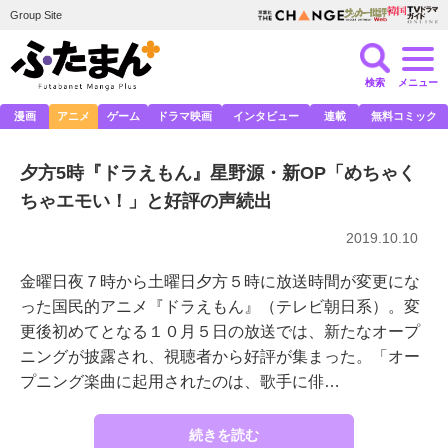
Group Site
検索
メニュー
漫画
アニメ
ゲーム
ドラマ映画
インタビュー
連載
無料コミック
夕方5時『ドラえもん』星野源・新OP「めちゃく
ちゃエモい！」と好評の声続出
2019.10.10
金曜日夜７時から土曜日夕方５時に放送時間が変更にな
った国民的アニメ『ドラえもん』（テレビ朝日系）。変
更後初めてとなる１０月５日の放送では、新たなオープ
ニングが披露され、視聴者から好評が集まった。「オー
プニング楽曲に起用されたのは、歌手に俳…
続きを読む