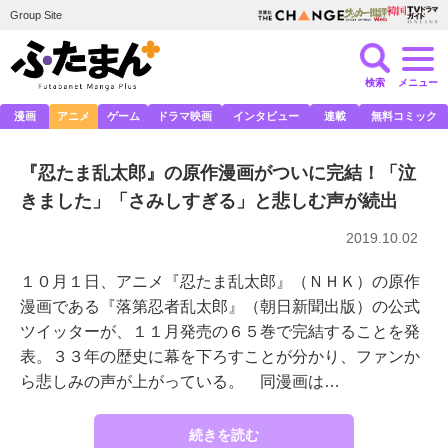
Group Site
検索
メニュー
漫画
アニメ
ゲーム
ドラマ映画
インタビュー
連載
無料コミック
『忍たま乱太郎』の原作漫画がついに完結！「泣
きました」「さみしすぎる」と悲しむ声が続出
2019.10.02
１０月１日、アニメ『忍たま乱太郎』（ＮＨＫ）の原作
漫画である『落第忍者乱太郎』（朝日新聞出版）の公式
ツイッターが、１１月発売の６５巻で完結することを発
表。３３年の歴史に幕を下ろすことが分かり、ファンか
ら悲しみの声が上がっている。 同漫画は…
続きを読む