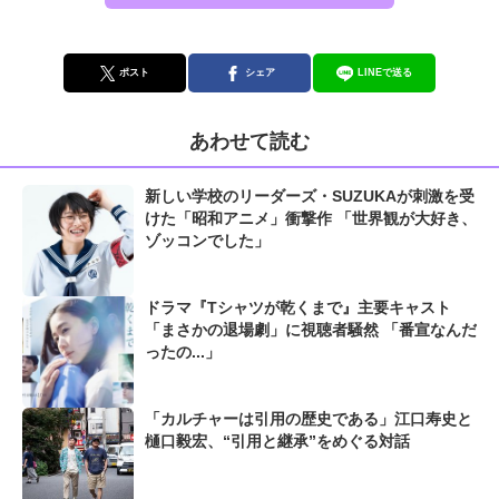
ポスト
シェア
LINEで送る
あわせて読む
新しい学校のリーダーズ・SUZUKAが刺激を受
けた「昭和アニメ」衝撃作 「世界観が大好き、
ゾッコンでした」
ドラマ『Tシャツが乾くまで』主要キャスト
「まさかの退場劇」に視聴者騒然 「番宣なんだ
ったの...」
「カルチャーは引用の歴史である」江口寿史と
樋口毅宏、“引用と継承”をめぐる対話