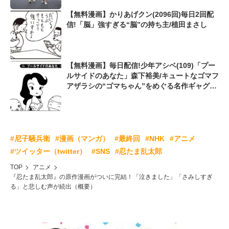
【無料漫画】かりあげクン(2096回)毎日2回配
信!「脳」強すぎる“脳”の持ち主/植田まさし
【無料漫画】毎日配信!少年アシベ(109)「プー
ルサイドのあなた」森下裕美/キュートなゴマフ
アザラシの“ゴマちゃん”をめぐる名作ギャグ4
コマ
#尼子騒兵衛
#漫画（マンガ）
#最終回
#NHK
#アニメ
#ツイッター（twitter）
#SNS
#忍たま乱太郎
TOP
アニメ
『忍たま乱太郎』の原作漫画がついに完結！「泣きました」「さみしすぎ
る」と悲しむ声が続出（概要）