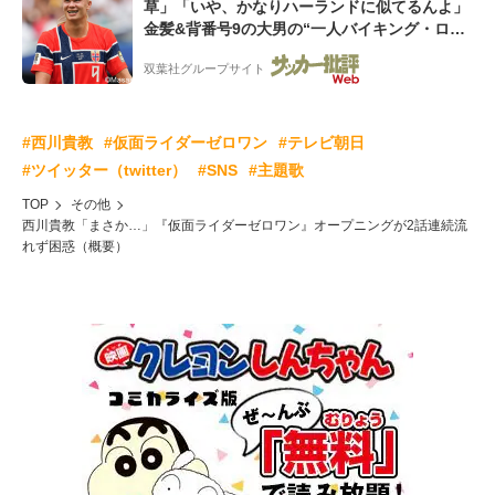
草」「いや、かなりハーランドに似てるんよ」
金髪&背番号9の大男の“一人バイキング・ロ
ー”映像が話題!「元気をもらった」
双葉社グループサイト
#西川貴教
#仮面ライダーゼロワン
#テレビ朝日
#ツイッター（twitter）
#SNS
#主題歌
TOP
その他
西川貴教「まさか…」『仮面ライダーゼロワン』オープニングが2話連続流
れず困惑（概要）