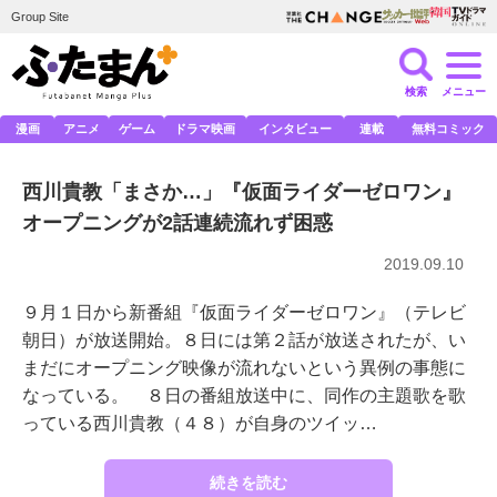
Group Site
検索
メニュー
漫画
アニメ
ゲーム
ドラマ映画
インタビュー
連載
無料コミック
西川貴教「まさか…」『仮面ライダーゼロワン』
オープニングが2話連続流れず困惑
2019.09.10
９月１日から新番組『仮面ライダーゼロワン』（テレビ
朝日）が放送開始。８日には第２話が放送されたが、い
まだにオープニング映像が流れないという異例の事態に
なっている。 ８日の番組放送中に、同作の主題歌を歌
っている西川貴教（４８）が自身のツイッ…
続きを読む