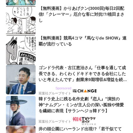
【無料漫画】かりあげクン(3000回)毎日2回配
信!「クレーマー」厄介な客に対抗!?/植田まさ
し
【無料漫画】競馬4コマ『馬なりde SHOW』連
覇が流行っている
ゴンドラ代表・古江恵治さん「仕事を通して成
長できる、わくわくドキドキできる会社にした
いと考えたんです」創業来9期増収&増益を続け
るWebマーケティング会社のアイデンティティ
Sponsored
双葉社グループサイト
韓ドラ史上に残る名作史劇『恋人』”演技の
神”ナムグン・ミンが主人公の深い孤独や情愛
を繊細に表現【サランヘジョ韓ドラ】
双葉社グループサイト
井の頭公園にハーランド出現!?「若干似てて