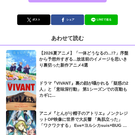
ポスト
シェア
LINEで送る
あわせて読む
【2026夏アニメ】「一体どうなるの...!?」序盤
から予想外すぎる...放送前のイメージを思いき
り裏切った新作アニメ4選
ドラマ『VIVANT』裏の顔が囁かれる「疑惑の2
人」と「意味深行動」 第1シーズンでの言動も
カギに...
アニメ『とんがり帽子のアトリエ』ノンクレジ
ットOP映像に世界で大反響 「鳥肌立った」
「ワクワクする」 Eve×ヨルシカsuis×BUG FI
LMSによる豪華コラボ