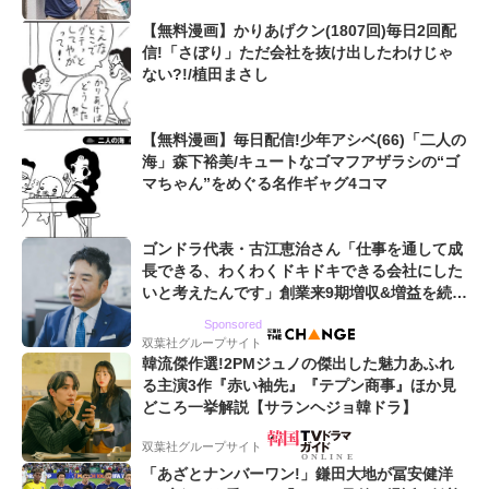
【無料漫画】かりあげクン(1807回)毎日2回配
信!「さぼり」ただ会社を抜け出したわけじゃ
ない?!/植田まさし
【無料漫画】毎日配信!少年アシベ(66)「二人の
海」森下裕美/キュートなゴマフアザラシの“ゴ
マちゃん”をめぐる名作ギャグ4コマ
ゴンドラ代表・古江恵治さん「仕事を通して成
長できる、わくわくドキドキできる会社にした
いと考えたんです」創業来9期増収&増益を続け
るWebマーケティング会社のアイデンティティ
Sponsored
双葉社グループサイト
韓流傑作選!2PMジュノの傑出した魅力あふれ
る主演3作『赤い袖先』『テプン商事』ほか見
どころ一挙解説【サランヘジョ韓ドラ】
双葉社グループサイト
「あざとナンバーワン!」鎌田大地が冨安健洋