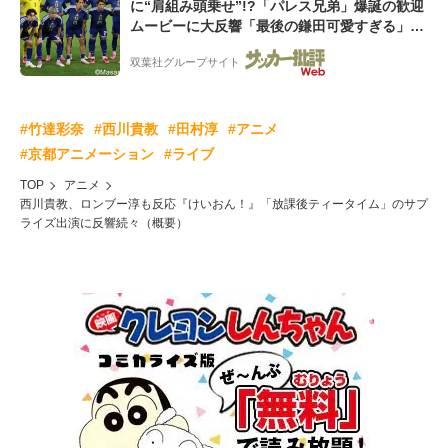
に“肩組み頭乗せ”!?「パレス兄弟」爆誕の歓迎
ムービーに大反響「最後の鎌田可愛すぎる」
「粋にも程がある!」
双葉社グループサイト
#竹達彩奈
#西川貴教
#田村淳
#アニメ
#京都アニメーション
#ライブ
TOP
アニメ
西川貴教、ロンブー淳も反応『けいおん！』「放課後ティータイム」のサプ
ライズ出演に反響続々（概要）