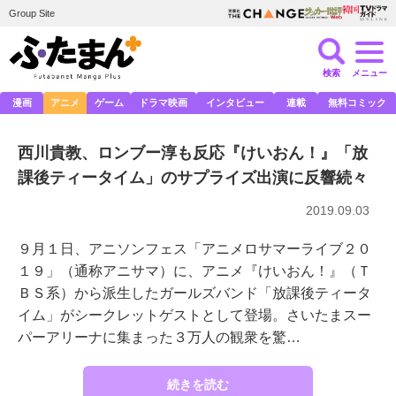
Group Site
検索
メニュー
漫画
アニメ
ゲーム
ドラマ映画
インタビュー
連載
無料コミック
西川貴教、ロンブー淳も反応『けいおん！』「放
課後ティータイム」のサプライズ出演に反響続々
2019.09.03
９月１日、アニソンフェス「アニメロサマーライブ２０
１９」（通称アニサマ）に、アニメ『けいおん！』（Ｔ
ＢＳ系）から派生したガールズバンド「放課後ティータ
イム」がシークレットゲストとして登場。さいたまスー
パーアリーナに集まった３万人の観衆を驚…
続きを読む