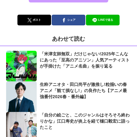
ポスト
シェア
LINEで送る
あわせて読む
「米津玄師無双」だけじゃない!2025年こんな
にあった「至高のアニソン」人気アーティスト
が手掛けた「アニメ名曲」を振り返る
生粋アニオタ・田口尚平が激推し!粒揃いの春
アニメ「観て損なし!」の良作たち【アニメ最
強番付2026春・番外編】
「自分の絵ごと、このジャンルはそろそろ終わ
りかな」江口寿史が炎上を経て樋口毅宏に語っ
たこと