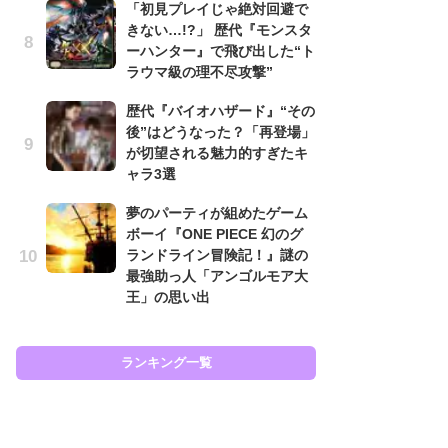
「初見プレイじゃ絶対回避で
と
きない…!?」 歴代『モンスタ
ーハンター』で飛び出した“ト
大
ラウマ級の理不尽攻撃”
恐怖
の
歴代『バイオハザード』“その
キ
後”はどうなった？「再登場」
屈
が切望される魅力的すぎたキ
ャラ3選
癒
イ
夢のパーティが組めたゲーム
や
ボーイ『ONE PIECE 幻のグ
せ
ランドライン冒険記！』謎の
最強助っ人「アンゴルモア大
Ni
王」の思い出
前
で
応
す
ランキング一覧
ラン