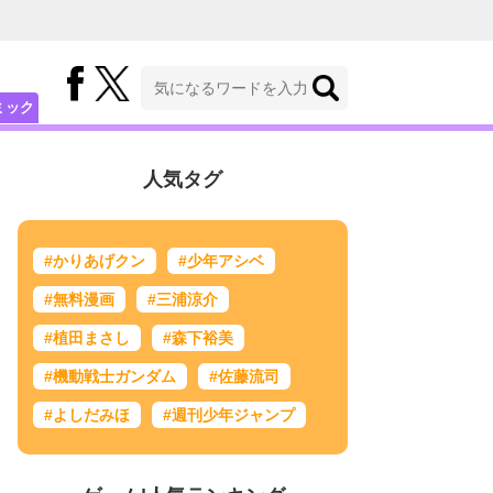
ミック
人気タグ
#かりあげクン
#少年アシベ
#無料漫画
#三浦涼介
#植田まさし
#森下裕美
#機動戦士ガンダム
#佐藤流司
#よしだみほ
#週刊少年ジャンプ