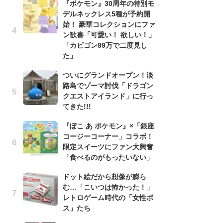
『ポケモン』30周年の特別モ
う
デルネックレス5種が予約開
ボ
始！ 豪華コレクションにファ
「
ン歓喜「可愛い！ 欲しい！」
マ
「カビゴン99万で二度見し
フ
た」
『
ついにグランドオープン！淡
オ
路島でゾーマ討伐「ドラゴン
く
クエストアイランド」に行っ
熱
てきた!!!
出
『ぽこ あ ポケモン』×「銀座
「
コージーコーナー」コラボ！
ね
限定スイーツにファン大興奮
ド
「食べるのがもったいない」
ッ
ド
ドット絵だから想像が膨ら
む…「こいつは怖かった！」
『
レトロゲーム時代の「女性ボ
ト
ス」たち
ー
説