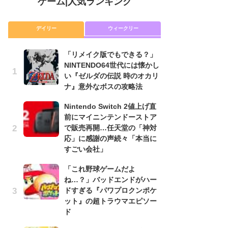
ゲーム
|
人気ランキング
デイリー
ウィークリー
「リメイク版でもできる？」
「
NINTENDO64世代には懐かし
NI
い『ゼルダの伝説 時のオカリ
い
ナ』意外なボスの攻略法
ナ
Nintendo Switch 2値上げ直
P
前にマイニンテンドーストア
滅
で販売再開…任天堂の「神対
モ
応」に感謝の声続々「本当に
ル
すごい会社」
で
「これ野球ゲームだよ
『
ね…？」バッドエンドがハー
コ
ドすぎる『パワプロクンポケ
限
ット』の超トラウマエピソー
「
ド
悲