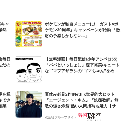
要キャ
ポケモンが独自メニューに!「ガスト×ポ
騒然
ケモン30周年」キャンペーンが始動 「散
財の予感しかしない...」
)毎日
【無料漫画】毎日配信!少年アシベ(155)
んだの
「パパといっしょに」森下裕美/キュート
なゴマフアザラシの“ゴマちゃん”をめぐ
る名作ギャグ4コマ
事を通
夏休み必見2作!Netflix世界的大ヒット
キでき
『エージェント・キム』『鉄槌教師』無
創業来
敵の強さ炸裂!熱い人間描写も魅力【サラ
ケティン
ンヘジョ韓ドラ】
双葉社グループサイト