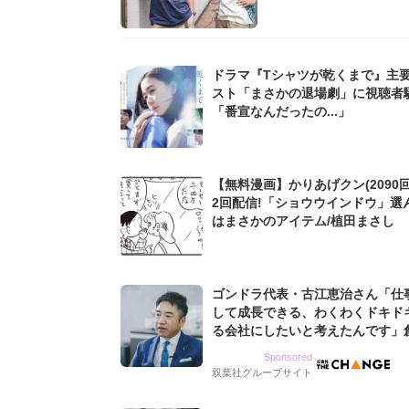
ドラマ『Tシャツが乾くまで』主
スト「まさかの退場劇」に視聴者
「番宣なんだったの...」
【無料漫画】かりあげクン(2090回
2回配信!「ショウウインドウ」選
はまさかのアイテム/植田まさし
ゴンドラ代表・古江恵治さん「仕
して成長できる、わくわくドキド
る会社にしたいと考えたんです」
9期増収&増益を続けるWebマー
Sponsored
グ会社のアイデンティティ
双葉社グループサイト