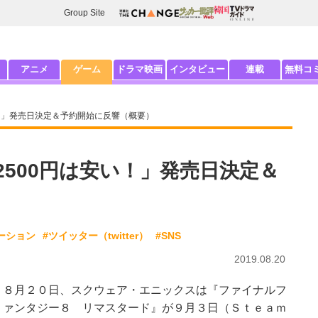
Group Site
アニメ
ゲーム
ドラマ映画
インタビュー
連載
無料コ
い！」発売日決定＆予約開始に反響（概要）
2500円は安い！」発売日決定＆
ーション
#ツイッター（twitter）
#SNS
2019.08.20
８月２０日、スクウェア・エニックスは『ファイナルフ
ァンタジー８ リマスタード』が９月３日（Ｓｔｅａｍ