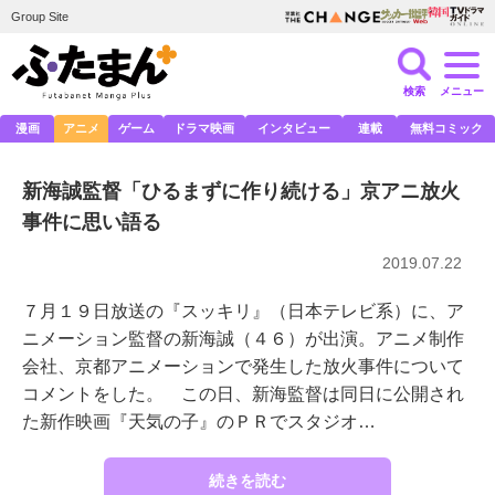
Group Site
検索
メニュー
漫画
アニメ
ゲーム
ドラマ映画
インタビュー
連載
無料コミック
新海誠監督「ひるまずに作り続ける」京アニ放火
事件に思い語る
2019.07.22
７月１９日放送の『スッキリ』（日本テレビ系）に、ア
ニメーション監督の新海誠（４６）が出演。アニメ制作
会社、京都アニメーションで発生した放火事件について
コメントをした。 この日、新海監督は同日に公開され
た新作映画『天気の子』のＰＲでスタジオ…
続きを読む