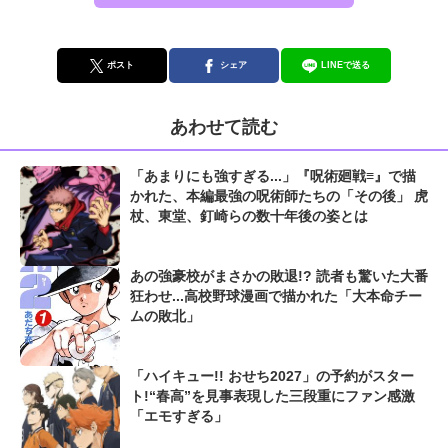
ポスト
シェア
LINEで送る
あわせて読む
「あまりにも強すぎる...」『呪術廻戦≡』で描
かれた、本編最強の呪術師たちの「その後」 虎
杖、東堂、釘崎らの数十年後の姿とは
あの強豪校がまさかの敗退!? 読者も驚いた大番
狂わせ...高校野球漫画で描かれた「大本命チー
ムの敗北」
「ハイキュー!! おせち2027」の予約がスター
ト!“春高”を見事表現した三段重にファン感激
「エモすぎる」