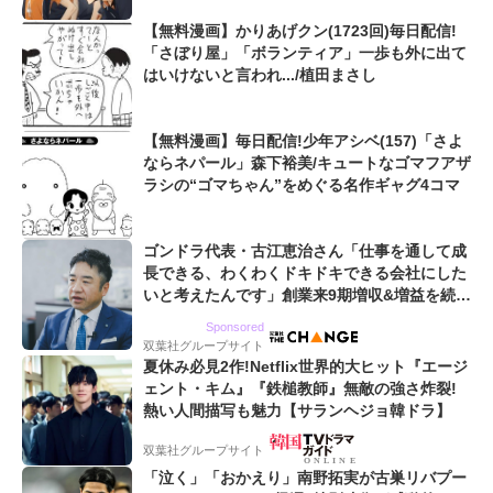
【無料漫画】かりあげクン(1723回)毎日配信!
「さぼり屋」「ボランティア」一歩も外に出て
はいけないと言われ.../植田まさし
【無料漫画】毎日配信!少年アシベ(157)「さよ
ならネパール」森下裕美/キュートなゴマフアザ
ラシの“ゴマちゃん”をめぐる名作ギャグ4コマ
ゴンドラ代表・古江恵治さん「仕事を通して成
長できる、わくわくドキドキできる会社にした
いと考えたんです」創業来9期増収&増益を続け
るWebマーケティング会社のアイデンティティ
Sponsored
双葉社グループサイト
夏休み必見2作!Netflix世界的大ヒット『エージ
ェント・キム』『鉄槌教師』無敵の強さ炸裂!
熱い人間描写も魅力【サランヘジョ韓ドラ】
双葉社グループサイト
「泣く」「おかえり」南野拓実が古巣リバプー