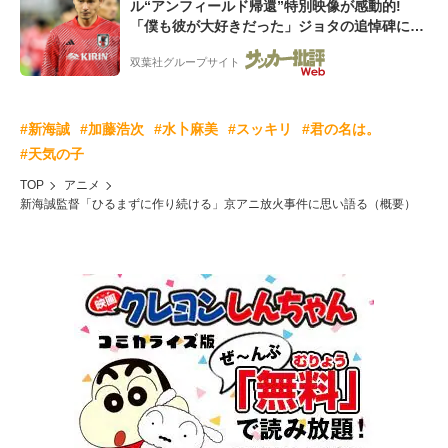
ル“アンフィールド帰還”特別映像が感動的!
「僕も彼が大好きだった」ジョタの追悼碑にも
献花!「胸が熱くなります...」
双葉社グループサイト
#新海誠
#加藤浩次
#水卜麻美
#スッキリ
#君の名は。
#天気の子
TOP
アニメ
新海誠監督「ひるまずに作り続ける」京アニ放火事件に思い語る（概要）