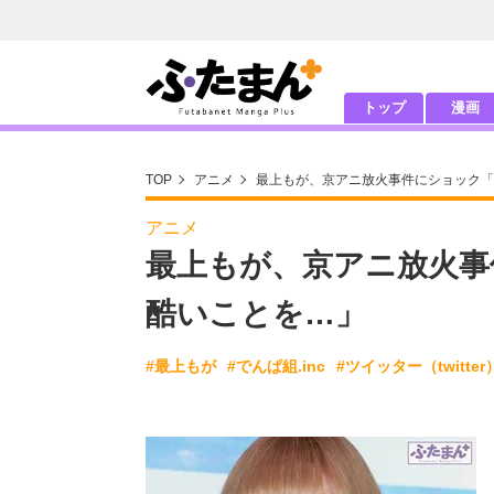
トップ
漫画
TOP
アニメ
最上もが、京アニ放火事件にショック「
アニメ
最上もが、京アニ放火事
酷いことを…」
#最上もが
#でんぱ組.inc
#ツイッター（twitter