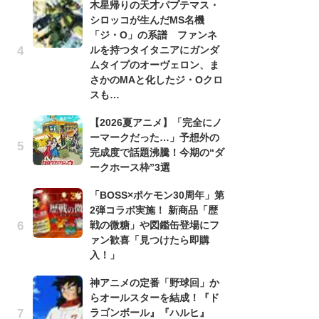
木星帰りの天才パプテマス・
シロッコが生んだMS名機
劇
「ジ・O」の系譜 ファンネ
け
ルを持つタイタニアにガンダ
「
ムタイプのオーヴェロン、ま
れ
さかのMAと化したジ・Oクロ
「
スも…
『
【2026夏アニメ】「完全にノ
2
ーマークだった…」予想外の
ト
完成度で話題沸騰！今期の“ダ
ッ
ークホース枠”3選
「
「BOSS×ポケモン30周年」第
ン
2弾コラボ実施！ 新商品「歴
た
戦の微糖」や図鑑缶登場にフ
「
ァン歓喜「見つけたら即購
ー
入！」
ガ
神アニメの定番「野球回」か
ナ
らオールスターを結成！『ド
社
ラゴンボール』『ハルヒ』
危