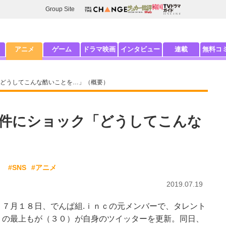
Group Site
アニメ
ゲーム
ドラマ映画
インタビュー
連載
無料コ
どうしてこんな酷いことを…」（概要）
件にショック「どうしてこんな
）
#SNS
#アニメ
2019.07.19
７月１８日、でんぱ組.ｉｎｃの元メンバーで、タレント
の最上もが（３０）が自身のツイッターを更新。同日、