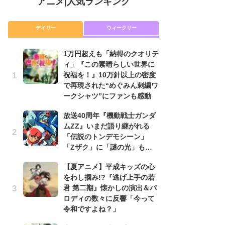
アニメ
|
人気ランキング
デイリー
ウィークリー
1万円超えも「納得のクオリテ
放
ィ」『この素晴らしい世界に
ム
祝福を！』10万針以上の密度
「
で再現された“めぐみん刺繍ワ
「
ークシャツ”にファンも感動
木
放送40周年『機動戦士ガンダ
シ
ムZZ』いまだ語り継がれる
「
「伝説のトンデモシーン」
ル
「Zザク」に「謎の光」も…
ム
さ
【夏アニメ】平成キッズの心
ス
をわし掴み!?『逃げ上手の若
君 第二期』懐かしの演出＆パ
【
ロディの数々に反響「今って
ー
令和ですよね？」
完
ー