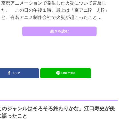
京都アニメーションで発生した火災について言及し
た。 この日の午後１時、最上は「京アニ!? え!?」
と、有名アニメ制作会社で火災が起こったこと…
続きを読む
シェア
LINEで送る
このジャンルはそろそろ終わりかな」江口寿史が炎
に語ったこと