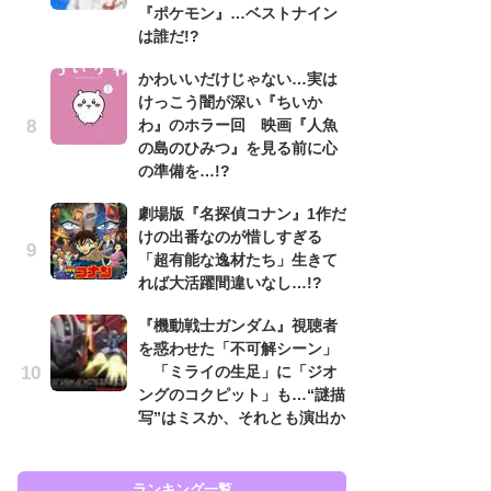
『ポケモン』…ベストナイン
も…
は誰だ!?
「
かわいいだけじゃない…実は
2
けっこう闇が深い『ちいか
戦
わ』のホラー回 映画『人魚
ァ
の島のひみつ』を見る前に心
入
の準備を…!?
『
劇場版『名探偵コナン』1作だ
を
けの出番なのが惜しすぎる
「
「超有能な逸材たち」生きて
ン
れば大活躍間違いなし…!?
写
『機動戦士ガンダム』視聴者
『
を惑わせた「不可解シーン」
ェ
「ミライの生足」に「ジオ
載
ングのコクピット」も…“謎描
喜
写”はミスか、それとも演出か
ラン
ランキング一覧