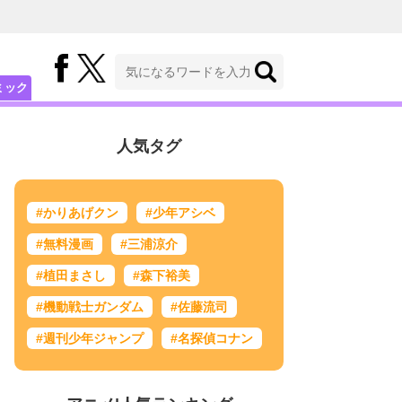
ミック
人気タグ
#かりあげクン
#少年アシベ
#無料漫画
#三浦涼介
#植田まさし
#森下裕美
#機動戦士ガンダム
#佐藤流司
#週刊少年ジャンプ
#名探偵コナン