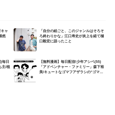
要キャ
「自分の絵ごと、このジャンルはそろそ
騒然
ろ終わりかな」江口寿史が炎上を経て樋
口毅宏に語ったこと
)毎日
【無料漫画】毎日配信!少年アシベ(55)
ち主/植
「アドベンチャー・ファミリー」森下裕
美/キュートなゴマフアザラシの“ゴマち
ゃん”をめぐる名作ギャグ4コマ