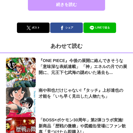
続きを読む
ポスト
シェア
LINEで送る
あわせて読む
『ONE PIECE』今後の展開に絡んできそうな
「意味深な表紙連載」 「神」エネルの月での展
開に、元王下七武海の謎めいた過去も...
南や和也だけじゃない!『タッチ』上杉達也の
才能を「いち早く見出した人物たち」
「BOSS×ポケモン30周年」第2弾コラボ実施!
新商品「歴戦の微糖」や図鑑缶登場にファン歓
喜「見つけたら即購入!」