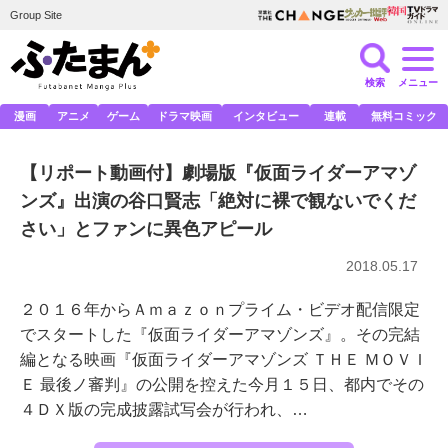
Group Site
検索
メニュー
漫画
アニメ
ゲーム
ドラマ映画
インタビュー
連載
無料コミック
【リポート動画付】劇場版『仮面ライダーアマゾ
ンズ』出演の谷口賢志「絶対に裸で観ないでくだ
さい」とファンに異色アピール
2018.05.17
２０１６年からＡｍａｚｏｎプライム・ビデオ配信限定
でスタートした『仮面ライダーアマゾンズ』。その完結
編となる映画『仮面ライダーアマゾンズ ＴＨＥ ＭＯＶＩ
Ｅ 最後ノ審判』の公開を控えた今月１５日、都内でその
４ＤＸ版の完成披露試写会が行われ、…