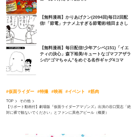
【無料漫画】かりあげクン(2094回)毎日2回配
信!「節電」ナナメ上すぎる節電術/植田まさし
【無料漫画】毎日配信!少年アシベ(151)「イエ
ティの決心」森下裕美/キュートなゴマフアザラ
シの“ゴマちゃん”をめぐる名作ギャグ4コマ
#仮面ライダー
#特撮
#映画
#イベント
#筋肉
TOP
その他
【リポート動画付】劇場版『仮面ライダーアマゾンズ』出演の谷口賢志「絶
対に裸で観ないでください」とファンに異色アピール（概要）