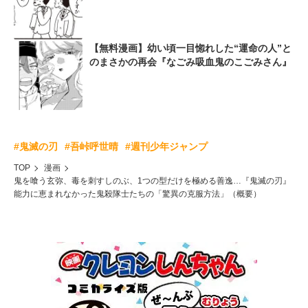
【無料漫画】幼い頃一目惚れした“運命の人”と
のまさかの再会『なごみ吸血鬼のこごみさん』
#鬼滅の刃
#吾峠呼世晴
#週刊少年ジャンプ
TOP
漫画
鬼を喰う玄弥、毒を刺すしのぶ、1つの型だけを極める善逸…『鬼滅の刃』
能力に恵まれなかった鬼殺隊士たちの「驚異の克服方法」（概要）