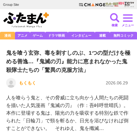
Group Site
検索
メニュー
漫画
アニメ
ゲーム
ドラマ映画
インタビュー
連載
無料コミック
鬼を喰う玄弥、毒を刺すしのぶ、1つの型だけを極
める善逸…『鬼滅の刃』能力に恵まれなかった鬼
殺隊士たちの「驚異の克服方法」
もくもく
2026.06.29
人を喰らう鬼と、その脅威に立ち向かう人間たちの死闘
を描いた人気漫画『鬼滅の刃』（作：吾峠呼世晴氏）。
本作に登場する鬼は、陽光の力を吸収する特別な鉄で作
られた「日輪刀」で頸を斬るか、日光を浴びなければ倒
すことができない。 それゆえ、鬼を殲滅…