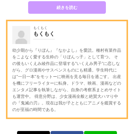
続きを読む
もくもく
もくもく
幼少期から『りぼん』『なかよし』を愛読。種村有菜作品
をこよなく愛する生粋の「りぼんっ子」として育つ。 そ
の後もいくえみ綾作品に登場する"いくえみ男子"に恋しな
がら、グロ漫画やサスペンスものにも精通。学生時代に
は"一日一本"をモットーに映画を見る毎日を過ごす。 出産
を機にフリーライターに転身。ドラマ、映画、漫画などの
エンタメ記事を執筆しながら、自身の考察系まとめサイト
も運営中。 得意分野は、少女漫画全般と絶賛大ハマり中
の『鬼滅の刃』。現在は我が子とともにアニメを鑑賞する
のが至福の時間である。