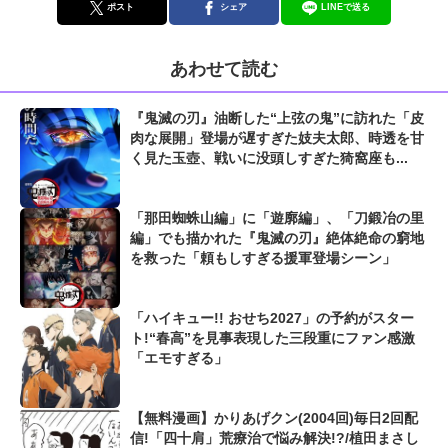
ポスト
シェア
LINEで送る
あわせて読む
『鬼滅の刃』油断した“上弦の鬼”に訪れた「皮
肉な展開」登場が遅すぎた妓夫太郎、時透を甘
く見た玉壺、戦いに没頭しすぎた猗窩座も...
「那田蜘蛛山編」に「遊廓編」、「刀鍛冶の里
編」でも描かれた『鬼滅の刃』絶体絶命の窮地
を救った「頼もしすぎる援軍登場シーン」
「ハイキュー!! おせち2027」の予約がスター
ト!“春高”を見事表現した三段重にファン感激
「エモすぎる」
【無料漫画】かりあげクン(2004回)毎日2回配
信!「四十肩」荒療治で悩み解決!?/植田まさし