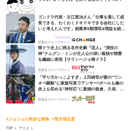
ゴンドラ代表・古江恵治さん「仕事を通して成
長できる、わくわくドキドキできる会社にした
いと考えたんです」創業来9期増収&増益を続け
るWebマーケティング会社のアイデンティティ
Sponsored
双葉社グループサイト
韓ドラ史上に残る名作史劇『恋人』”演技の
神”ナムグン・ミンが主人公の深い孤独や情愛
を繊細に表現【サランヘジョ韓ドラ】
双葉社グループサイト
「守り方かっこよすぎ」上田綺世が妻の“ワン
オペ騒動”に家族写真でアンサー!ボールも嫁の
炎上も収める“神対応”に新婚の板倉、久保、長
友夫妻も続々エール!
双葉社グループサイト
#ジョジョの奇妙な冒険
#荒木飛呂彦
TOP
アニメ