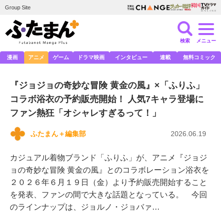
Group Site
検索
メニュー
漫画
アニメ
ゲーム
ドラマ映画
インタビュー
連載
無料コミック
『ジョジョの奇妙な冒険 黄金の風』×「ふりふ」
コラボ浴衣の予約販売開始！ 人気7キャラ登場に
ファン熱狂「オシャレすぎるって！」
ふたまん＋編集部
2026.06.19
カジュアル着物ブランド「ふりふ」が、アニメ『ジョジ
ョの奇妙な冒険 黄金の風』とのコラボレーション浴衣を
２０２６年６月１９日（金）より予約販売開始すること
を発表、ファンの間で大きな話題となっている。 今回
のラインナップは、ジョルノ・ジョバァ…