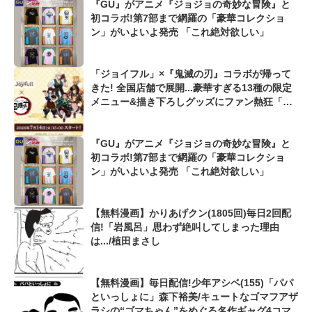
『GU』がアニメ『ジョジョの奇妙な冒険』と
初コラボ!第7部まで網羅の「豪華コレクショ
ン」がいよいよ発売 「これ絶対欲しい」
「ジョイフル」×『鬼滅の刃』コラボが帰って
きた! 全国店舗で展開...豪華すぎる13種の限定
メニュー&描き下ろしグッズにファン熱狂「毎
日通いたい」「気絶しそう」
『GU』がアニメ『ジョジョの奇妙な冒険』と
初コラボ!第7部まで網羅の「豪華コレクショ
ン」がいよいよ発売 「これ絶対欲しい」
【無料漫画】かりあげクン(1805回)毎日2回配
信!「岩風呂」思わず絶叫してしまった理由
は.../植田まさし
【無料漫画】毎日配信!少年アシベ(155)「パパ
といっしょに」森下裕美/キュートなゴマフアザ
ラシの“ゴマちゃん”をめぐる名作ギャグ4コマ