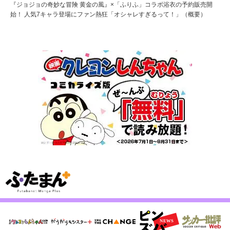
『ジョジョの奇妙な冒険 黄金の風』×「ふりふ」コラボ浴衣の予約販売開
始！ 人気7キャラ登場にファン熱狂「オシャレすぎるって！」（概要）