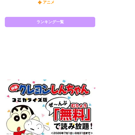
アニメ
令
た!
前
ランキング一覧
ト
ド
ラン