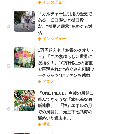
インタビュー
禁
「
「カルチャーは引用の歴史で
連
ある」江口寿史と樋口毅
宏、“引用と継承”をめぐる対
話
「
インタビュー
ル
口
1万円超えも「納得のクオリテ
に
ィ」『この素晴らしい世界に
祝福を！』10万針以上の密度
で再現された“めぐみん刺繍ワ
【
ークシャツ”にファンも感動
ー
アニメ
完
ー
『ONE PIECE』今後の展開に
絡んできそうな「意味深な表
紙連載」 「神」エネルの月
フ
での展開に、元王下七武海の
ー
謎めいた過去も…
“
漫画
に
か