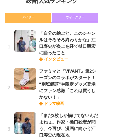
総合
|
人気ランキング
デイリー
ウィークリー
「自分の絵ごと、このジャン
放
ルはそろそろ終わりかな」江
ム
口寿史が炎上を経て樋口毅宏
「
に語ったこと
「
インタビュー
ファミマと『VIVANT』第2シ
木
ーズンのコラボがスタート！
シ
“別班饅頭”や限定グッズ登場
「
にファン感激「これは買うし
ル
かない！」
ム
ドラマ映画
さ
ス
「まだ2枚しか描けてないんだ
よねぇ」作家・樋口毅宏が問
う、今再び、漫画に向かう江
舞
口寿史の現在地
編