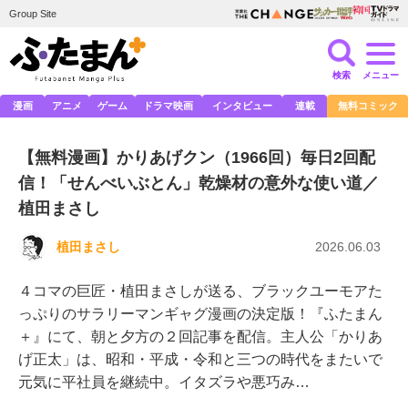
Group Site
検索
メニュー
漫画
アニメ
ゲーム
ドラマ映画
インタビュー
連載
無料コミック
【無料漫画】かりあげクン（1966回）毎日2回配
信！「せんべいぶとん」乾燥材の意外な使い道／
植田まさし
植田まさし
2026.06.03
４コマの巨匠・植田まさしが送る、ブラックユーモアた
っぷりのサラリーマンギャグ漫画の決定版！『ふたまん
＋』にて、朝と夕方の２回記事を配信。主人公「かりあ
げ正太」は、昭和・平成・令和と三つの時代をまたいで
元気に平社員を継続中。イタズラや悪巧み…