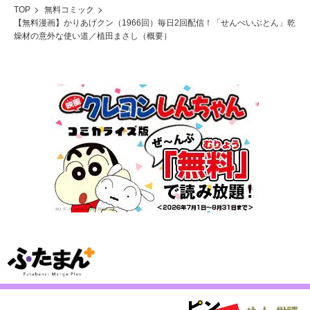
TOP
無料コミック
【無料漫画】かりあげクン（1966回）毎日2回配信！「せんべいぶとん」乾
燥材の意外な使い道／植田まさし（概要）