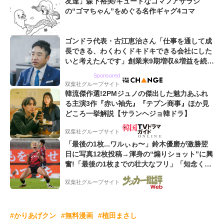
友達」森下裕美/キュートなゴマフアザラシ
の“ゴマちゃん”をめぐる名作ギャグ4コマ
ゴンドラ代表・古江恵治さん「仕事を通して成
長できる、わくわくドキドキできる会社にした
いと考えたんです」創業来9期増収&増益を続け
るWebマーケティング会社のアイデンティティ
Sponsored
双葉社グループサイト
韓流傑作選!2PMジュノの傑出した魅力あふれ
る主演3作『赤い袖先』『テプン商事』ほか見
どころ一挙解説【サランヘジョ韓ドラ】
双葉社グループサイト
「最後の1枚...ワルぃゎ〜」鈴木優磨が激勝翌
日に写真12枚投稿→渾身の“煽りショット”に興
奮!「最後の1枚までの壮大なフリ」「知念くん
のことどんだけ好きなんよw」
双葉社グループサイト
#かりあげクン
#無料漫画
#植田まさし