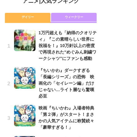
アニメ
|
人気ランキング
デイリー
ウィークリー
1万円超えも「納得のクオリテ
放
ィ」『この素晴らしい世界に
ム
祝福を！』10万針以上の密度
「
で再現された“めぐみん刺繍ワ
「
ークシャツ”にファンも感動
木
『ちいかわ』ダークすぎる
シ
「長編シリーズ」の恐怖 映
「
画化の「セイレーン編」だけ
ル
じゃない…ライト層なら驚嘆
ム
必至
さ
ス
映画『ちいかわ』入場者特典
「第２弾」がスタート！まさ
【
かの人気アイテムに称賛続々
ー
「豪華すぎる！」
完
ー