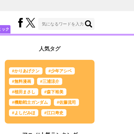
ミック
人気タグ
#かりあげクン
#少年アシベ
#無料漫画
#三浦涼介
#植田まさし
#森下裕美
#機動戦士ガンダム
#佐藤流司
#よしだみほ
#江口寿史