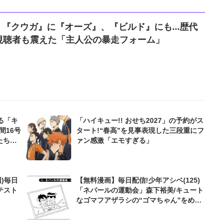
 『クウガ』に『オーズ』、『ビルド』にも...歴代
視聴者も震えた「主人公の暴走フォーム」
る「キ
「ハイキュー!! おせち2027」の予約がス
間16号
タート!“春高”を見事表現した三段重にフ
たち
ァン感激「エモすぎる」
)毎日
【無料漫画】毎日配信!少年アシベ(125)
テスト
「ネパールの運動会」森下裕美/キュート
なゴマフアザラシの“ゴマちゃん”をめぐ
る名作ギャグ4コマ