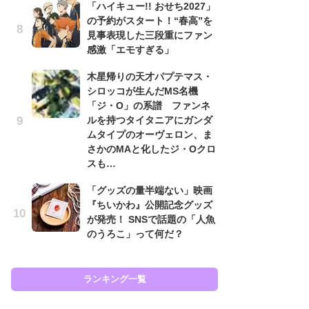
「ハイキュー!! おせち2027」
の予約がスタート！“春高”を
「
見事表現した三段重にファン
2
感激「エモすぎる」
戦
ァ
木星帰りの天才パプテマス・
入
シロッコが生んだMS名機
「ジ・O」の系譜 ファンネ
「
ルを持つタイタニアにガンダ
ン
ムタイプのオーヴェロン、ま
た
さかのMAと化したジ・Oクロ
「
スも…
ー
「グッズの量半端ない」映画
ガ
『ちいかわ』公開記念グッズ
ナ
が発売！ SNSで話題の「人魚
社
のうろこ」って何だ？
危
も…
ランキング一覧
ラン