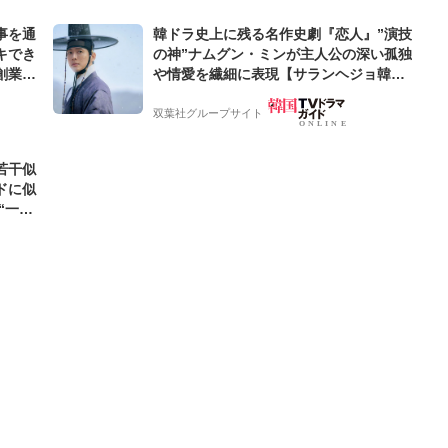
事を通
韓ドラ史上に残る名作史劇『恋人』”演技
キでき
の神”ナムグン・ミンが主人公の深い孤独
創業来
や情愛を繊細に表現【サランヘジョ韓ド
ケティン
ラ】
双葉社グループサイト
若干似
ドに似
“一人
元気を