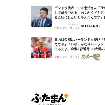
ゴンドラ代表・古江恵治さん「仕
して成長できる、わくわくドキド
る会社にしたいと考えたんです」
9期増収&増益を続けるWebマー
Sponsored
グ会社のアイデンティティ
双葉社グループサイト
井の頭公園にハーランド出現!?「
てて草」「いや、かなりハーラン
てるんよ」金髪&背番号9の大男の
バイキング・ロー”映像が話題!「
双葉社グループサイト
もらった」