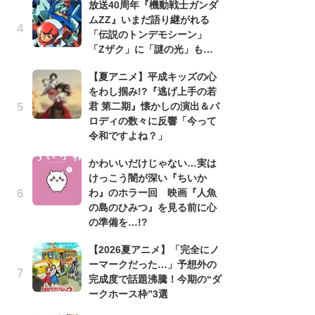
放送40周年『機動戦士ガンダ
ムZZ』いまだ語り継がれる
1
「伝説のトンデモシーン」
ィ
「Zザク」に「謎の光」も…
祝
で
【夏アニメ】平成キッズの心
ー
をわし掴み!?『逃げ上手の若
君 第二期』懐かしの演出＆パ
劇
ロディの数々に反響「今って
け
令和ですよね？」
「
れ
かわいいだけじゃない…実は
けっこう闇が深い『ちいか
映
わ』のホラー回 映画『人魚
「
の島のひみつ』を見る前に心
か
の準備を…!?
「
【2026夏アニメ】「完全にノ
「
ーマークだった…」予想外の
『
完成度で話題沸騰！今期の“ダ
2
ークホース枠”3選
ト
ッ