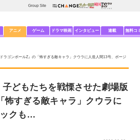
Group Site
アニメ
ゲーム
ドラマ映画
インタビュー
連載
無料コ
ドラゴンボールZ』の「怖すぎる敵キャラ」クウラに人造人間13号、ボージ
 子どもたちを戦慄させた劇場版
「怖すぎる敵キャラ」クウラに
ャックも…