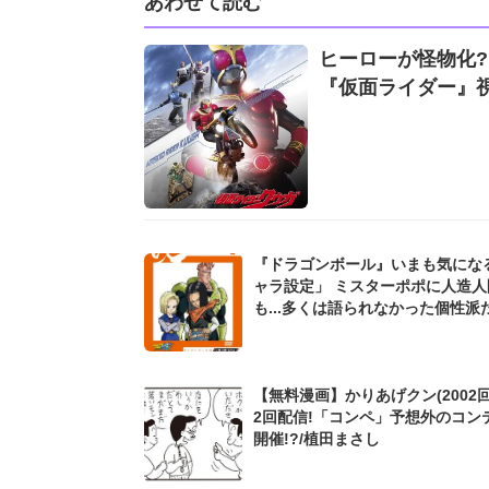
あわせて読む
ヒーローが怪物化?
『仮面ライダー』
『ドラゴンボール』いまも気にな
ャラ設定」 ミスターポポに人造人
も...多くは語られなかった個性派
「もっと掘り下げてほしかった」
【無料漫画】かりあげクン(2002回
2回配信!「コンペ」予想外のコン
開催!?/植田まさし