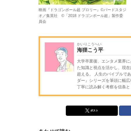
映画『ドラゴンボール超 ブロリー』©バードスタジ
オ／集英社 ©「2018 ドラゴンボール超」製作委
員会
かいりこうへい
海狸こう平
大学卒業後、エンタメ業界に
た知識と視点を活かし、現在
超える。 人生のバイブルであ
ダー』シリーズを筆頭に幅広
丁寧に読み解く考察を信条と
ポスト