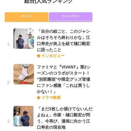
総合
|
人気ランキング
デイリー
ウィークリー
「自分の絵ごと、このジャン
放
ルはそろそろ終わりかな」江
ム
口寿史が炎上を経て樋口毅宏
「
に語ったこと
「
インタビュー
ファミマと『VIVANT』第2シ
木
ーズンのコラボがスタート！
シ
“別班饅頭”や限定グッズ登場
「
にファン感激「これは買うし
ル
かない！」
ム
ドラマ映画
さ
ス
「まだ2枚しか描けてないんだ
よねぇ」作家・樋口毅宏が問
う、今再び、漫画に向かう江
舞
口寿史の現在地
編