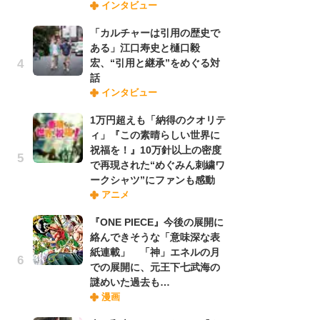
インタビュー
禁
「
「カルチャーは引用の歴史で
連
ある」江口寿史と樋口毅
宏、“引用と継承”をめぐる対
話
「
インタビュー
ル
口
1万円超えも「納得のクオリテ
に
ィ」『この素晴らしい世界に
祝福を！』10万針以上の密度
で再現された“めぐみん刺繍ワ
【
ークシャツ”にファンも感動
ー
アニメ
完
ー
『ONE PIECE』今後の展開に
絡んできそうな「意味深な表
紙連載」 「神」エネルの月
フ
での展開に、元王下七武海の
ー
謎めいた過去も…
“
漫画
に
か