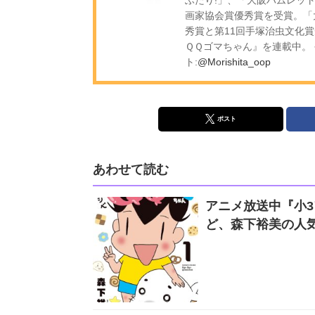
画家協会賞優秀賞を受賞。「
秀賞と第11回手塚治虫文化
ＱＱゴマちゃん』を連載中。 
ト:
@Morishita_oop
ポスト
あわせて読む
アニメ放送中『小3
ど、森下裕美の人気コ