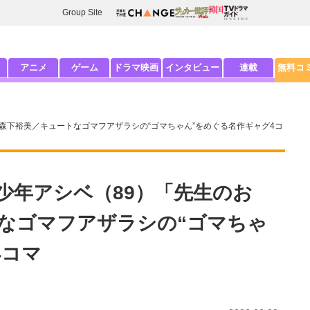
Group Site
アニメ
ゲーム
ドラマ映画
インタビュー
連載
無料コ
森下裕美／キュートなゴマフアザラシの“ゴマちゃん”をめぐる名作ギャグ4コ
少年アシベ（89）「先生のお
なゴマフアザラシの“ゴマちゃ
4コマ