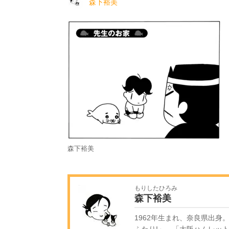
森下裕美
森下裕美
もりしたひろみ
森下裕美
1962年生まれ、奈良県出身
ふたり!」、「大阪ハムレッ