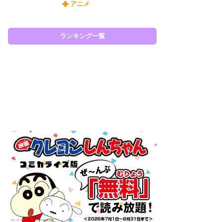
アニメ
令
た!
前
ランキング一覧
ト
ド
ラン