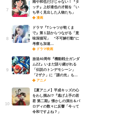
南や和也だけじゃない！『タ
ッチ』上杉達也の才能を「い
ち早く見出した人物たち」
『O
漫画
絡
紙
ドラマ『Tシャツが乾くま
で
で』第１話からつながる「意
謎
味深描写」 “不可解行動”に
考察も加速…
ドラマ映画
劇
け
放送40周年『機動戦士ガンダ
「
ムZZ』いまだ語り継がれる
れ
「伝説のトンデモシーン」
「Zザク」に「謎の光」も…
アニメ
ナ
リ
【夏アニメ】平成キッズの心
イ
をわし掴み!?『逃げ上手の若
味
君 第二期』懐かしの演出＆パ
フ
ロディの数々に反響「今って
ち
令和ですよね？」