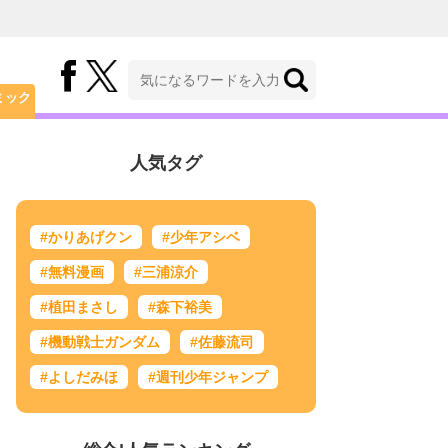
ミック
人気タグ
#かりあげクン
#少年アシベ
#無料漫画
#三浦涼介
#植田まさし
#森下裕美
#機動戦士ガンダム
#佐藤流司
#よしだみほ
#週刊少年ジャンプ