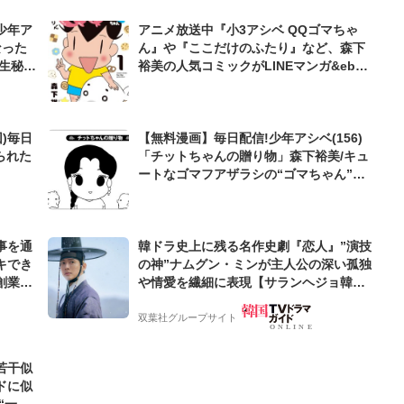
少年ア
アニメ放送中『小3アシベ QQゴマちゃ
なった
ん』や『ここだけのふたり』など、森下
生秘話
裕美の人気コミックがLINEマンガ&eboo
kjapanにて無料公開
)毎日
【無料漫画】毎日配信!少年アシベ(156)
られた
「チットちゃんの贈り物」森下裕美/キュ
ートなゴマフアザラシの“ゴマちゃん”を
めぐる名作ギャグ4コマ
事を通
韓ドラ史上に残る名作史劇『恋人』”演技
キでき
の神”ナムグン・ミンが主人公の深い孤独
創業来
や情愛を繊細に表現【サランヘジョ韓ド
ケティン
ラ】
双葉社グループサイト
若干似
ドに似
“一人