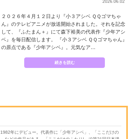
2026.06.02
２０２６年４月１２日より『小３アシベ ＱＱゴマちゃ
ん』のテレビアニメが放送開始されました。それを記念
して、『ふたまん＋』にて森下裕美の代表作『少年アシ
ベ』を毎日配信します。 『小３アシベ ＱＱゴマちゃん』
の原点である『少年アシベ』。元気なア…
続きを読む
。1982年にデビュー。代表作に「少年アシベ」、「ここだけの
ト」などの作品がある。「ここだけのふたり!」で第21回日本漫