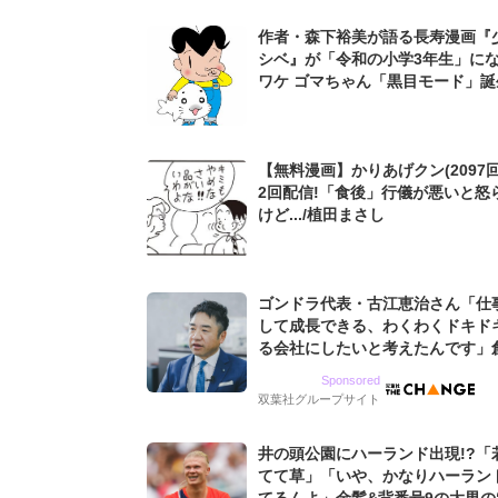
作者・森下裕美が語る長寿漫画『
シベ』が「令和の小学3年生」に
ワケ ゴマちゃん「黒目モード」誕
も
【無料漫画】かりあげクン(2097回
2回配信!「食後」行儀が悪いと怒
けど.../植田まさし
ゴンドラ代表・古江恵治さん「仕
して成長できる、わくわくドキド
る会社にしたいと考えたんです」
9期増収&増益を続けるWebマー
Sponsored
グ会社のアイデンティティ
双葉社グループサイト
井の頭公園にハーランド出現!?「
てて草」「いや、かなりハーラン
てるんよ」金髪&背番号9の大男の