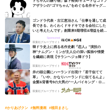
トちゃんの贈り物」森下裕美/キュートなゴマフ
アザラシの“ゴマちゃん”をめぐる名作ギャグ4
コマ
ゴンドラ代表・古江恵治さん「仕事を通して成
長できる、わくわくドキドキできる会社にした
いと考えたんです」創業来9期増収&増益を続け
るWebマーケティング会社のアイデンティティ
Sponsored
双葉社グループサイト
韓ドラ史上に残る名作史劇『恋人』”演技の
神”ナムグン・ミンが主人公の深い孤独や情愛
を繊細に表現【サランヘジョ韓ドラ】
双葉社グループサイト
井の頭公園にハーランド出現!?「若干似てて
草」「いや、かなりハーランドに似てるんよ」
金髪&背番号9の大男の“一人バイキング・ロ
ー”映像が話題!「元気をもらった」
双葉社グループサイト
#かりあげクン
#無料漫画
#植田まさし