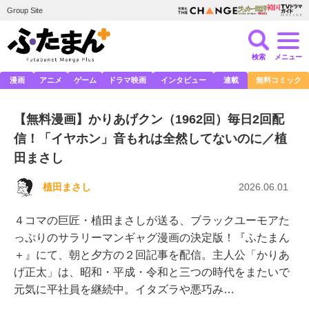
Group Site
検索
メニュー
漫画
アニメ
ゲーム
ドラマ映画
インタビュー
連載
無料コミック
【無料漫画】かりあげクン（1962回）毎日2回配
信！「イヤホン」音もれは全然してないのに／植
田まさし
植田まさし
2026.06.01
４コマの巨匠・植田まさしが送る、ブラックユーモアた
っぷりのサラリーマンギャグ漫画の決定版！『ふたまん
＋』にて、朝と夕方の２回記事を配信。主人公「かりあ
げ正太」は、昭和・平成・令和と三つの時代をまたいで
元気に平社員を継続中。イタズラや悪巧み…