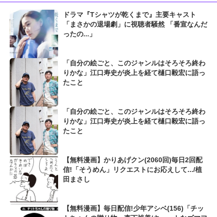
ドラマ『Tシャツが乾くまで』主要キャスト
「まさかの退場劇」に視聴者騒然 「番宣なんだ
ったの...」
「自分の絵ごと、このジャンルはそろそろ終わ
りかな」江口寿史が炎上を経て樋口毅宏に語っ
たこと
「自分の絵ごと、このジャンルはそろそろ終わ
りかな」江口寿史が炎上を経て樋口毅宏に語っ
たこと
【無料漫画】かりあげクン(2060回)毎日2回配
信!「そうめん」リクエストにお応えして.../植
田まさし
【無料漫画】毎日配信!少年アシベ(156)「チッ