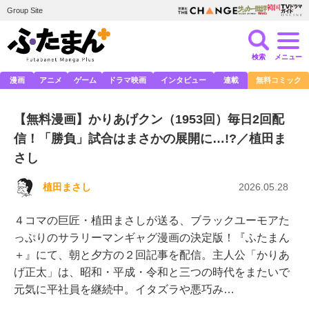
Group Site
検索
メニュー
漫画
アニメ
ゲーム
ドラマ映画
インタビュー
連載
無料コミック
【無料漫画】かりあげクン（1953回）毎日2回配
信！「勝負」試合はまさかの展開に…!?／植田ま
さし
植田まさし
2026.05.28
４コマの巨匠・植田まさしが送る、ブラックユーモアた
っぷりのサラリーマンギャグ漫画の決定版！『ふたまん
＋』にて、朝と夕方の２回記事を配信。主人公「かりあ
げ正太」は、昭和・平成・令和と三つの時代をまたいで
元気に平社員を継続中。イタズラや悪巧み…