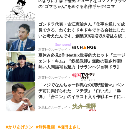
のように」森下裕美/キュートなゴマフアザラシ
の“ゴマちゃん”をめぐる名作ギャグ4コマ
ゴンドラ代表・古江恵治さん「仕事を通して成
長できる、わくわくドキドキできる会社にした
いと考えたんです」創業来9期増収&増益を続け
るWebマーケティング会社のアイデンティティ
Sponsored
双葉社グループサイト
夏休み必見2作!Netflix世界的大ヒット『エージ
ェント・キム』『鉄槌教師』無敵の強さ炸裂!
熱い人間描写も魅力【サランヘジョ韓ドラ】
双葉社グループサイト
「マジでなんちゅー作戦なの槙野監督w」ベン
チ前に掲げられた「マテ茶」「白い犬」「爆
弾」「合コン」のイラスト入り作戦ボードにフ
ァン困惑!「想像よりデカくて吹いた」
双葉社グループサイト
#かりあげクン
#無料漫画
#植田まさし