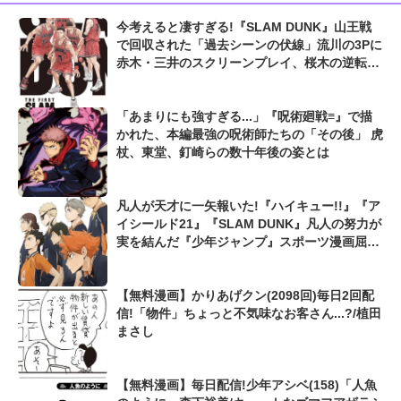
今考えると凄すぎる!『SLAM DUNK』山王戦
で回収された「過去シーンの伏線」流川の3Pに
赤木・三井のスクリーンプレイ、桜木の逆転シ
ュートも...
「あまりにも強すぎる...」『呪術廻戦≡』で描
かれた、本編最強の呪術師たちの「その後」 虎
杖、東堂、釘崎らの数十年後の姿とは
凡人が天才に一矢報いた!『ハイキュー!!』『ア
イシールド21』『SLAM DUNK』凡人の努力が
実を結んだ『少年ジャンプ』スポーツ漫画屈指
の爽快シーン
【無料漫画】かりあげクン(2098回)毎日2回配
信!「物件」ちょっと不気味なお客さん...?/植田
まさし
【無料漫画】毎日配信!少年アシベ(158)「人魚