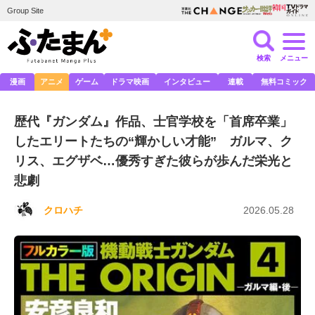
Group Site
検索
メニュー
漫画
アニメ
ゲーム
ドラマ映画
インタビュー
連載
無料コミック
歴代『ガンダム』作品、士官学校を「首席卒業」
したエリートたちの“輝かしい才能” ガルマ、ク
リス、エグザベ…優秀すぎた彼らが歩んだ栄光と
悲劇
クロハチ
2026.05.28