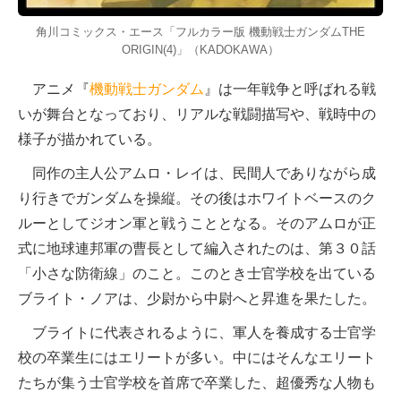
角川コミックス・エース「フルカラー版 機動戦士ガンダムTHE
ORIGIN(4)」（KADOKAWA）
アニメ『
機動戦士ガンダム
』は一年戦争と呼ばれる戦
いが舞台となっており、リアルな戦闘描写や、戦時中の
様子が描かれている。
同作の主人公アムロ・レイは、民間人でありながら成
り行きでガンダムを操縦。その後はホワイトベースのク
ルーとしてジオン軍と戦うこととなる。そのアムロが正
式に地球連邦軍の曹長として編入されたのは、第３０話
「小さな防衛線」のこと。このとき士官学校を出ている
ブライト・ノアは、少尉から中尉へと昇進を果たした。
ブライトに代表されるように、軍人を養成する士官学
校の卒業生にはエリートが多い。中にはそんなエリート
たちが集う士官学校を首席で卒業した、超優秀な人物も