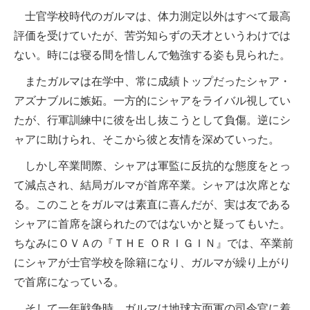
士官学校時代のガルマは、体力測定以外はすべて最高
評価を受けていたが、苦労知らずの天才というわけでは
ない。時には寝る間を惜しんで勉強する姿も見られた。
またガルマは在学中、常に成績トップだったシャア・
アズナブルに嫉妬。一方的にシャアをライバル視してい
たが、行軍訓練中に彼を出し抜こうとして負傷。逆にシ
ャアに助けられ、そこから彼と友情を深めていった。
しかし卒業間際、シャアは軍監に反抗的な態度をとっ
て減点され、結局ガルマが首席卒業。シャアは次席とな
る。このことをガルマは素直に喜んだが、実は友である
シャアに首席を譲られたのではないかと疑ってもいた。
ちなみにＯＶＡの『ＴＨＥ ＯＲＩＧＩＮ』では、卒業前
にシャアが士官学校を除籍になり、ガルマが繰り上がり
で首席になっている。
そして一年戦争時、ガルマは地球方面軍の司令官に着