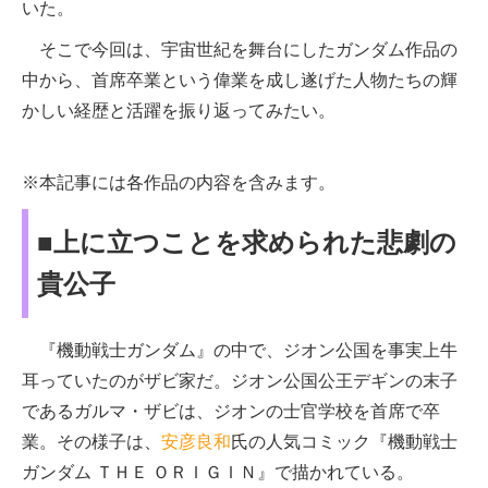
いた。
そこで今回は、宇宙世紀を舞台にしたガンダム作品の
中から、首席卒業という偉業を成し遂げた人物たちの輝
かしい経歴と活躍を振り返ってみたい。
※本記事には各作品の内容を含みます。
■上に立つことを求められた悲劇の
貴公子
『機動戦士ガンダム』の中で、ジオン公国を事実上牛
耳っていたのがザビ家だ。ジオン公国公王デギンの末子
であるガルマ・ザビは、ジオンの士官学校を首席で卒
業。その様子は、
安彦良和
氏の人気コミック『機動戦士
ガンダム ＴＨＥ ＯＲＩＧＩＮ』で描かれている。