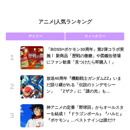
アニメ
|
人気ランキング
デイリー
ウィークリー
「BOSS×ポケモン30周年」第2弾コラボ実
施！ 新商品「歴戦の微糖」や図鑑缶登場
にファン歓喜「見つけたら即購入！」
放送40周年『機動戦士ガンダムZZ』いま
だ語り継がれる「伝説のトンデモシー
ン」 「Zザク」に「謎の光」も…
神アニメの定番「野球回」からオールスタ
ーを結成！『ドラゴンボール』『ハルヒ』
『ポケモン』…ベストナインは誰だ!?