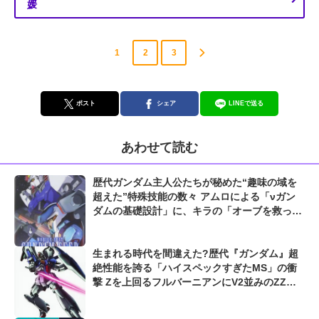
媛
1
2
3
ポスト
シェア
LINEで送る
あわせて読む
歴代ガンダム主人公たちが秘めた“趣味の域を
超えた”特殊技能の数々 アムロによる「νガン
ダムの基礎設計」に、キラの「オーブを救った
OS構築」も凄すぎる...
生まれる時代を間違えた?歴代『ガンダム』超
絶性能を誇る「ハイスペックすぎたMS」の衝
撃 Zを上回るフルバーニアンにV2並みのZZガ
ンダムも...