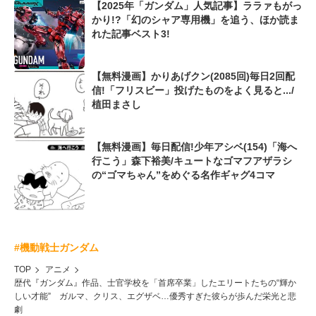
【2025年「ガンダム」人気記事】ララァもがっ
かり!?「幻のシャア専用機」を追う、ほか読ま
れた記事ベスト3!
【無料漫画】かりあげクン(2085回)毎日2回配
信!「フリスビー」投げたものをよく見ると.../
植田まさし
【無料漫画】毎日配信!少年アシベ(154)「海へ
行こう」森下裕美/キュートなゴマフアザラシ
の“ゴマちゃん”をめぐる名作ギャグ4コマ
#機動戦士ガンダム
TOP
アニメ
歴代『ガンダム』作品、士官学校を「首席卒業」したエリートたちの“輝か
しい才能” ガルマ、クリス、エグザベ…優秀すぎた彼らが歩んだ栄光と悲
劇