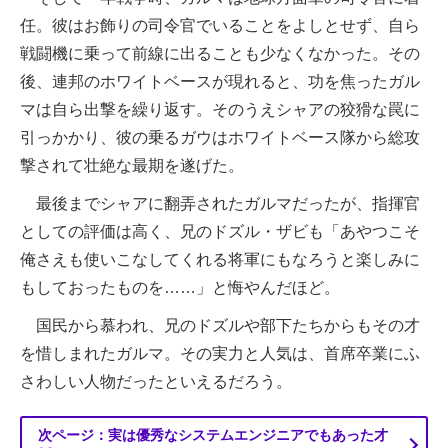
任。彼はお飾りの司令官でいることをよしとせず、自ら
戦闘機に乗って前線に出ることも少なくなかった。その
後、連邦のホワイトベースが現れると、功を焦ったガル
マは自ら出撃を繰り返す。そのうえシャアの狡猾な罠に
引っかかり、彼の乗るガウはホワイトベース隊から総攻
撃されて壮絶な最期を遂げた。
最後までシャアに翻弄されたガルマだったが、指揮官
としての評価は高く、兄のドズル・ザビも「あやつこそ
俺さえも使いこなしてくれる将軍にもなろうと楽しみに
もしておったものを……」と悔やんだほど。
国民から慕われ、兄のドズルや部下たちからもその才
を惜しまれたガルマ。その実力と人気は、首席卒業にふ
さわしい人物だったといえるだろう。
次ページ：実は優秀なシステムエンジニアでもあった才