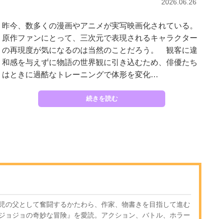
2026.06.26
昨今、数多くの漫画やアニメが実写映画化されている。
原作ファンにとって、三次元で表現されるキャラクター
の再現度が気になるのは当然のことだろう。 観客に違
和感を与えずに物語の世界観に引き込むため、俳優たち
はときに過酷なトレーニングで体形を変化…
続きを読む
児の父として奮闘するかたわら、作家、物書きを目指して進む
ジョジョの奇妙な冒険』を愛読。アクション、バトル、ホラー