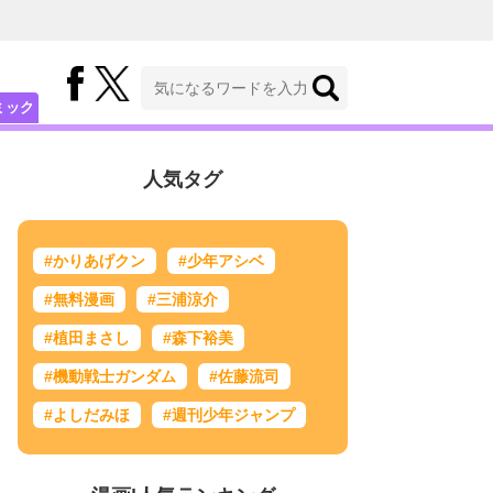
ミック
人気タグ
#かりあげクン
#少年アシベ
#無料漫画
#三浦涼介
#植田まさし
#森下裕美
#機動戦士ガンダム
#佐藤流司
#よしだみほ
#週刊少年ジャンプ