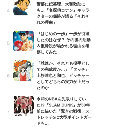
警部に妃英理、大和敢助に
南
も…『名探偵コナン』キャラ
ッ
クターの傷跡が語る「それぞ
ち
れの理由」
『はじめの一歩』一歩が引退
『
したのはなぜ？ その後の活動
残
＆復帰説が囁かれる理由を考
ー
察してみた
な
イ
「球速か、それとも投手とし
ての完成度か…」『タッチ』
『
上杉達也と和也、ピッチャー
に
としてどちらの実力が上だっ
も
たのか
を
役
令和のNBAを先取りしてい
た!?『SLAM DUNK』が30年
ア
前に描いた「驚きの戦術」ス
ー
トレッチ5に大型ポイントガー
場
ドも…
ァ