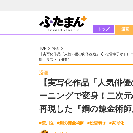
トップ
漫画
TOP
漫画
【実写化作品「人気俳優の肉体改造」3】松雪泰子がトレ
師』ラスト（概要）
漫画
【実写化作品「人気俳優
ーニングで変身！二次元
再現した『鋼の錬金術師
#荒川弘
#鋼の錬金術師
#松雪泰子
#実写化