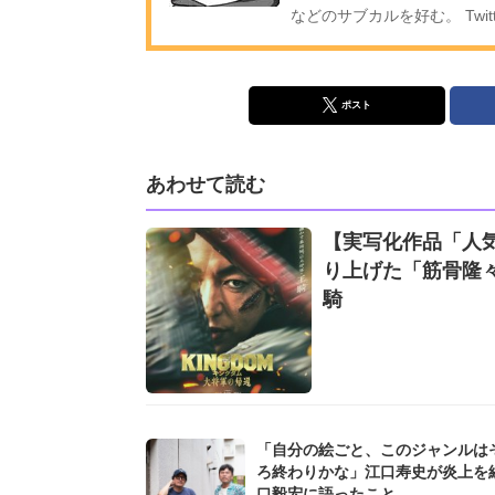
などのサブカルを好む。 Twitt
ポスト
あわせて読む
【実写化作品「人気
り上げた「筋骨隆
騎
「自分の絵ごと、このジャンルは
ろ終わりかな」江口寿史が炎上を
口毅宏に語ったこと