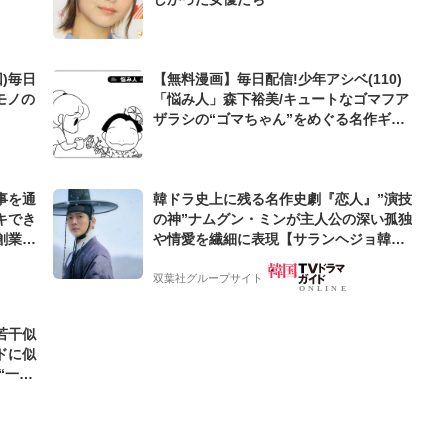
)毎日
【無料漫画】毎日配信!少年アシベ(110)
モノの
「悩み人」森下裕美/キュートなゴマフア
ザラシの“ゴマちゃん”をめぐる名作ギャ
グ4コマ
事を通
韓ドラ史上に残る名作史劇『恋人』”演技
キでき
の神”ナムグン・ミンが主人公の深い孤独
創業来
や情愛を繊細に表現【サランヘジョ韓ド
ケティン
ラ】
双葉社グループサイト
若干似
ドに似
“一人
元気を