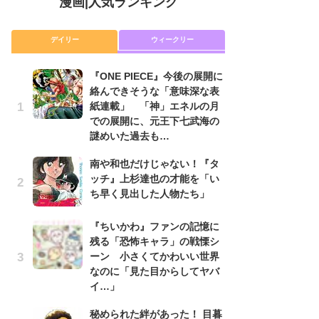
漫画
|
人気ランキング
デイリー
ウィークリー
『ONE PIECE』今後の展開に
舞
絡んできそうな「意味深な表
編
紙連載」 「神」エネルの月
禁
での展開に、元王下七武海の
「
謎めいた過去も…
連
南や和也だけじゃない！『タ
『O
ッチ』上杉達也の才能を「い
絡
ち早く見出した人物たち」
紙
で
謎
『ちいかわ』ファンの記憶に
残る「恐怖キャラ」の戦慄シ
令
ーン 小さくてかわいい世界
た!
なのに「見た目からしてヤバ
前
イ…」
ト
ド
秘められた絆があった！ 目暮