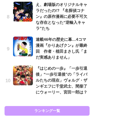
え、劇場版のオリジナルキャ
努
ラだったの!? 『名探偵コナ
ジ
ン』の原作漫画に必要不可欠
鬼
な存在となった“逆輸入キャ
の
ラ”たち
怖
連載46年の歴史に幕…4コマ
代
漫画『かりあげクン』が最終
加
回 作者・植田まさし氏「ま
思
だ実感ありません」
「
『はじめの一歩』「一歩引退
て
後」“一歩引退後”の「ライバ
上
ルたちの現在」ヴォルグ・ザ
と
ンギエフに千堂武士、間柴了
た
にウォーリー、宮田一郎は？
ラン
ランキング一覧