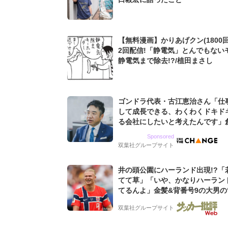
【無料漫画】かりあげクン(1800回
2回配信!「静電気」とんでもない
静電気まで除去!?/植田まさし
ゴンドラ代表・古江恵治さん「仕
して成長できる、わくわくドキド
る会社にしたいと考えたんです」
9期増収&増益を続けるWebマー
Sponsored
グ会社のアイデンティティ
双葉社グループサイト
井の頭公園にハーランド出現!?「
てて草」「いや、かなりハーラン
てるんよ」金髪&背番号9の大男の
バイキング・ロー”映像が話題!「
双葉社グループサイト
もらった」