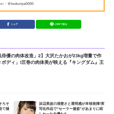
er：
＠tsukuriya0000
シェア
LINEで送る
俳優の肉体改造」2】大沢たかおが23kg増量で作
々ボディ」!圧巻の肉体美が映える『キングダム』王
そろそ
浜辺美波の清楚さと透明感が本領発揮!実
経て樋
写化作品で“セーラー服姿”があまりに眩
しかった女優たち