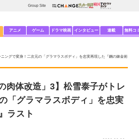
Group Site
アニメ
ゲーム
ドラマ映画
インタビュー
連載
無料コ
ーニングで変身！二次元の「グラマラスボディ」を忠実再現した『鋼の錬金術
の肉体改造」3】松雪泰子がトレ
の「グラマラスボディ」を忠実
』ラスト