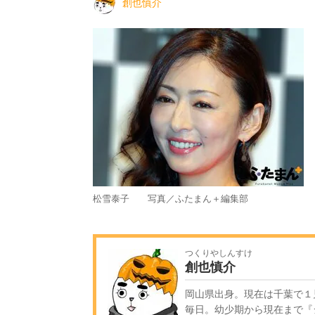
創也慎介
松雪泰子 写真／ふたまん＋編集部
つくりやしんすけ
創也慎介
岡山県出身。現在は千葉で１
毎日。幼少期から現在まで『