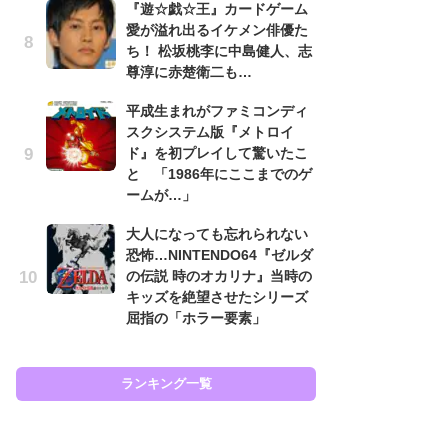
『遊☆戯☆王』カードゲーム
と
愛が溢れ出るイケメン俳優た
ち！ 松坂桃李に中島健人、志
大
尊淳に赤楚衛二も…
恐怖
の
平成生まれがファミコンディ
キ
スクシステム版『メトロイ
屈
ド』を初プレイして驚いたこ
と 「1986年にここまでのゲ
癒
ームが…」
イ
や
大人になっても忘れられない
せ
恐怖…NINTENDO64『ゼルダ
の伝説 時のオカリナ』当時の
Ni
キッズを絶望させたシリーズ
前
屈指の「ホラー要素」
で
応
す
ランキング一覧
ラン