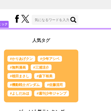
ミック
人気タグ
#かりあげクン
#少年アシベ
#無料漫画
#三浦涼介
#植田まさし
#森下裕美
#機動戦士ガンダム
#佐藤流司
#よしだみほ
#週刊少年ジャンプ