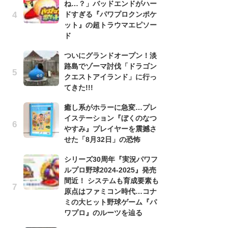
ね…？」バッドエンドがハー
う
ドすぎる『パワプロクンポケ
ボ
ット』の超トラウマエピソー
「
ド
マ
フ
ついにグランドオープン！淡
路島でゾーマ討伐「ドラゴン
『
クエストアイランド」に行っ
オ
てきた!!!
く
熱
癒し系がホラーに急変…プレ
出
イステーション『ぼくのなつ
やすみ』プレイヤーを震撼さ
「
せた「8月32日」の恐怖
ね
ド
シリーズ30周年『実況パワフ
ッ
ルプロ野球2024-2025』発売
ド
間近！ システムも育成要素も
原点はファミコン時代…コナ
『
ミの大ヒット野球ゲーム『パ
ト
ワプロ』のルーツを辿る
ー
説