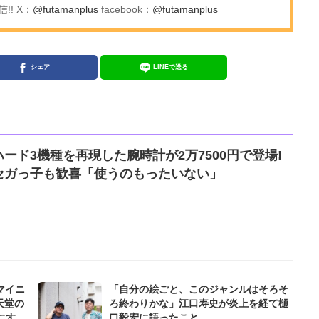
! X：
@futamanplus
facebook：
@futamanplus
シェア
LINEで送る
ード3機種を再現した腕時計が2万7500円で登場!
セガっ子も歓喜「使うのもったいない」
にマイニ
「自分の絵ごと、このジャンルはそろそ
天堂の
ろ終わりかな」江口寿史が炎上を経て樋
にすご
口毅宏に語ったこと