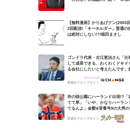
い会社」
【無料漫画】かりあげクン(2065回
2回配信!「キーホルダー」普通の
は絶対にしない!?/植田まさし
ゴンドラ代表・古江恵治さん「仕
して成長できる、わくわくドキド
る会社にしたいと考えたんです」
9期増収&増益を続けるWebマー
Sponsored
グ会社のアイデンティティ
双葉社グループサイト
井の頭公園にハーランド出現!?「
てて草」「いや、かなりハーラン
てるんよ」金髪&背番号9の大男の
バイキング・ロー”映像が話題!「
双葉社グループサイト
もらった」