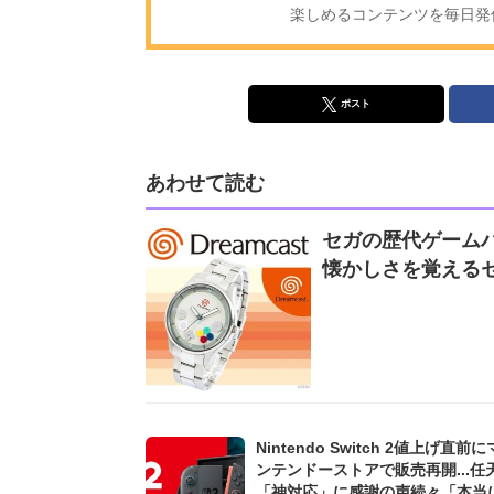
楽しめるコンテンツを毎日発信!
ポスト
あわせて読む
セガの歴代ゲームハ
懐かしさを覚える
Nintendo Switch 2値上げ直前
ンテンドーストアで販売再開...任
「神対応」に感謝の声続々「本当