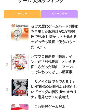
ゲーム
|
人気ランキング
デイリー
ウィークリー
セガの歴代ゲームハード3機種
「
を再現した腕時計が2万7500
NI
円で登場！ 懐かしさを覚える
い
セガっ子も歓喜「使うのもっ
ナ
たいない」
P
パワプロ最新作「栄冠ナイ
滅
ン」が「歴代最高」といえる
モ
面白さだった理由 ファンに
ル
こそ味わってほしい新要素
で
「リメイク版でもできる？」
『
NINTENDO64世代には懐かし
コ
い『ゼルダの伝説 時のオカリ
限
ナ』意外なボスの攻略法
「
「これ野球ゲームだよ
悲