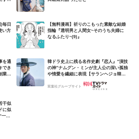
)毎日
【無料漫画】祈りのこもった素敵な結婚
使い方
指輪『透明男と人間女~そのうち夫婦に
なるふたり~(9)』
事を通
韓ドラ史上に残る名作史劇『恋人』”演技
キでき
の神”ナムグン・ミンが主人公の深い孤独
創業来
や情愛を繊細に表現【サランヘジョ韓ド
ケティン
ラ】
双葉社グループサイト
若干似
ドに似
“一人
元気を