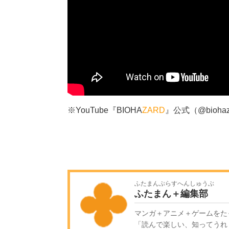
※YouTube『BIOHA
ZARD
』公式（@bioha
ふたまんぷらすへんしゅうぶ
ふたまん＋編集部
マンガ＋アニメ＋ゲームをた
「読んで楽しい、知ってうれ