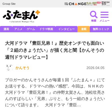
Group Site
検索
メニュー
漫画
アニメ
ゲーム
ドラマ映画
インタビュー
連載
無料コミック
大河ドラマ『豊臣兄弟！』歴史オンチでも面白い
「２組のきょうだい」が描く光と闇【かんそうの
週刊ドラマレビュー】
かんそう
2026.04.05
ブロガーのかんそうさんが毎週１回『ふたまん＋』にて
お送りする、ドラマへの熱い“感想”。今回は、ＮＨＫの
大河ドラマ『豊臣兄弟！』の仲野太賀さん、池松壮亮さ
んのすばらしい「兄弟」ぶりと、もう一組のきょうだい
について語ります。 大河ドラマ『豊臣…