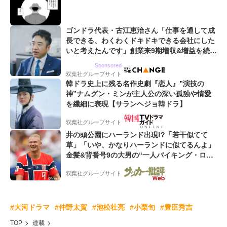
ゴンドラ代表・古江恵治さん「仕事を通して成
長できる、わくわくドキドキできる会社にした
いと考えたんです」創業来9期増収&増益を続け
るWebマーケティング会社のアイデンティティ
Sponsored
双葉社グループサイト
韓ドラ史上に残る名作史劇『恋人』”演技の
神”ナムグン・ミンが主人公の深い孤独や情愛
を繊細に表現【サランヘジョ韓ドラ】
双葉社グループサイト
井の頭公園にハーランド出現!?「若干似てて
草」「いや、かなりハーランドに似てるんよ」
金髪&背番号9の大男の“一人バイキング・ロ
ー”映像が話題!「元気をもらった」
双葉社グループサイト
#大河ドラマ
#仲野太賀
#池松壮亮
#小栗旬
#豊臣秀吉
TOP
連載