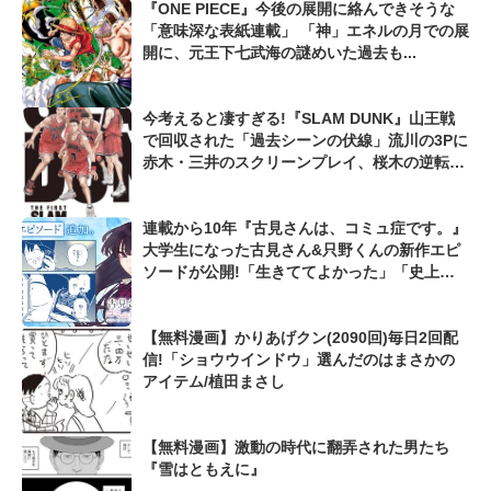
『ONE PIECE』今後の展開に絡んできそうな
「意味深な表紙連載」 「神」エネルの月での展
開に、元王下七武海の謎めいた過去も...
今考えると凄すぎる!『SLAM DUNK』山王戦
で回収された「過去シーンの伏線」流川の3Pに
赤木・三井のスクリーンプレイ、桜木の逆転シ
ュートも...
連載から10年『古見さんは、コミュ症です。』
大学生になった古見さん&只野くんの新作エピ
ソードが公開!「生きててよかった」「史上最
高の日だ」
【無料漫画】かりあげクン(2090回)毎日2回配
信!「ショウウインドウ」選んだのはまさかの
アイテム/植田まさし
【無料漫画】激動の時代に翻弄された男たち
『雪はともえに』