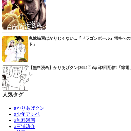
鬼嫁描写ばかりじゃない...『ドラゴンボール』悟空へ
ド」
【無料漫画】かりあげクン(2094回)毎日2回配信!「節
し
人気タグ
#かりあげクン
#少年アシベ
#無料漫画
#三浦涼介