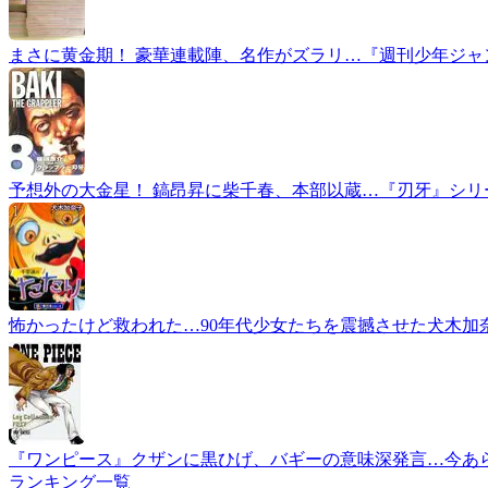
まさに黄金期！ 豪華連載陣、名作がズラリ…『週刊少年ジャン
予想外の大金星！ 鎬昂昇に柴千春、本部以蔵…『刃牙』シ
怖かったけど救われた…90年代少女たちを震撼させた犬木加
『ワンピース』クザンに黒ひげ、バギーの意味深発言…今あ
ランキング一覧