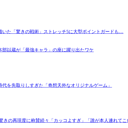
年前に描いた「驚きの戦術」ストレッチ5に大型ポイントガードも…
・本部以蔵が「最強キャラ」の座に躍り出たワケ
時代を先取りしすぎた「奇想天外なオリジナルゲーム」
！驚きの再現度に称賛続々「カッコよすぎ」「誰が本人連れてこ