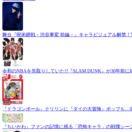
舞台『呪術廻戦－渋谷事変 前編－』キャラビジュアル解禁
令和のNBAを先取りしていた!?『SLAM DUNK』が30
『ドラゴンボール』クリリンに『ダイの大冒険』ポップも…
『ちいかわ』ファンの記憶に残る「恐怖キャラ」の戦慄シー