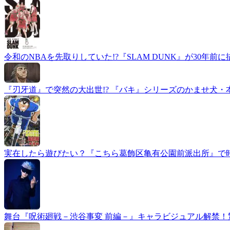
令和のNBAを先取りしていた!?『SLAM DUNK』が30
『刃牙道』で突然の大出世!? 『バキ』シリーズのかませ犬
実在したら遊びたい？『こちら葛飾区亀有公園前派出所』で
舞台『呪術廻戦－渋谷事変 前編－』キャラビジュアル解禁