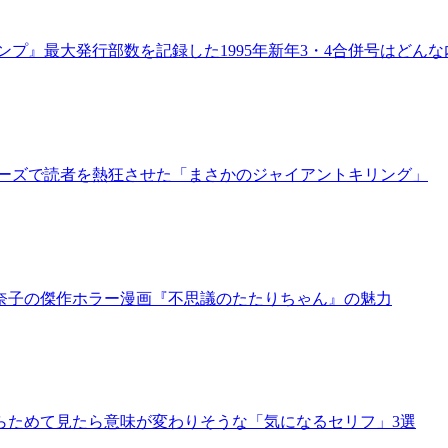
プ』最大発行部数を記録した1995年新年3・4合併号はどん
リーズで読者を熱狂させた「まさかのジャイアントキリング」
奈子の傑作ホラー漫画『不思議のたたりちゃん』の魅力
らためて見たら意味が変わりそうな「気になるセリフ」3選