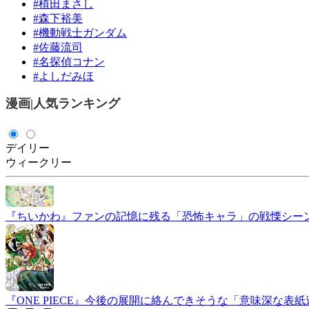
#植田まさし
#森下裕美
#機動戦士ガンダム
#佐藤流司
#名探偵コナン
#よしだみほ
漫画
|
人気ランキング
デイリー
ウィークリー
『ちいかわ』ファンの記憶に残る「恐怖キャラ」の戦慄シー
『ONE PIECE』今後の展開に絡んできそうな「意味深な