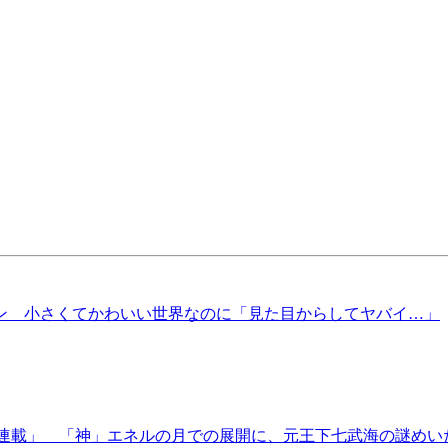
ン 小さくてかわいい世界なのに「見た目からしてヤバイ…」
表紙連載」 「神」エネルの月での展開に、元王下七武海の謎めい