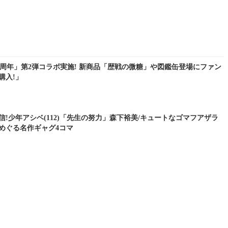
30周年」第2弾コラボ実施! 新商品「歴戦の微糖」や図鑑缶登場にファン
購入!」
!少年アシベ(112)「先生の努力」森下裕美/キュートなゴマフアザラ
をめぐる名作ギャグ4コマ