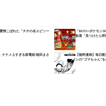
の愛情こぼれた「チチの名エピソー
「BOSS×ポケモン
歓喜「見つけたら即
電」ナナメ上すぎる節電術/植田まさ
【無料漫画】毎日配信
シの“ゴマちゃん”