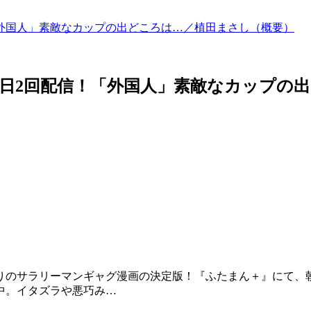
「外国人」素敵なカップの出どころは…／植田まさし（概要）
）毎日2回配信！「外国人」素敵なカップの
りのサラリーマンギャグ漫画の決定版！『ふたまん＋』にて、
中。イタズラや悪巧み…