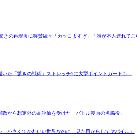
！驚きの再現度に称賛続々「カッコよすぎ」「誰が本人連れてこ
年前に描いた「驚きの戦術」ストレッチ5に大型ポイントガードも…
強敵から想定外の高評価を受けた「バトル漫画の名脇役」
ン 小さくてかわいい世界なのに「見た目からしてヤバイ…」