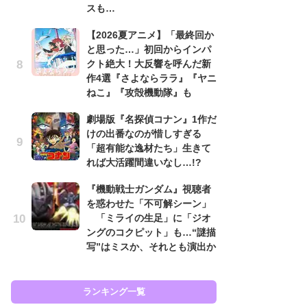
スも…
入
【2026夏アニメ】「最終回か
「
と思った…」初回からインパ
ン
クト絶大！大反響を呼んだ新
た
作4選『さよならララ』『ヤニ
「
ねこ』『攻殻機動隊』も
ー
劇場版『名探偵コナン』1作だ
ガ
けの出番なのが惜しすぎる
ナ
「超有能な逸材たち」生きて
社
れば大活躍間違いなし…!?
危
も…
『機動戦士ガンダム』視聴者
を惑わせた「不可解シーン」
『
「ミライの生足」に「ジオ
を
ングのコクピット」も…“謎描
「
写”はミスか、それとも演出か
ン
写
ランキング一覧
ラン