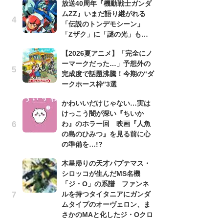
放送40周年『機動戦士ガンダ
ムZZ』いまだ語り継がれる
劇
「伝説のトンデモシーン」
け
「Zザク」に「謎の光」も…
「
れ
【2026夏アニメ】「完全にノ
ーマークだった…」予想外の
1
完成度で話題沸騰！今期の“ダ
ィ
ークホース枠”3選
祝
で
かわいいだけじゃない…実は
ー
けっこう闇が深い『ちいか
わ』のホラー回 映画『人魚
「
の島のひみつ』を見る前に心
『
の準備を…!?
2
ト
木星帰りの天才パプテマス・
ッ
シロッコが生んだMS名機
「ジ・O」の系譜 ファンネ
「
ルを持つタイタニアにガンダ
2
ムタイプのオーヴェロン、ま
戦
さかのMAと化したジ・Oクロ
ァ