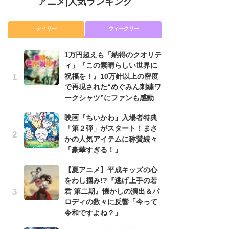
アニメ
|
人気ランキング
デイリー
ウィークリー
1万円超えも「納得のクオリテ
放
ィ」『この素晴らしい世界に
ム
祝福を！』10万針以上の密度
「
で再現された“めぐみん刺繍ワ
「
ークシャツ”にファンも感動
木
映画『ちいかわ』入場者特典
シ
「第２弾」がスタート！まさ
「
かの人気アイテムに称賛続々
ル
「豪華すぎる！」
ム
さ
【夏アニメ】平成キッズの心
ス
をわし掴み!?『逃げ上手の若
君 第二期』懐かしの演出＆パ
【
ロディの数々に反響「今って
ー
令和ですよね？」
完
ー