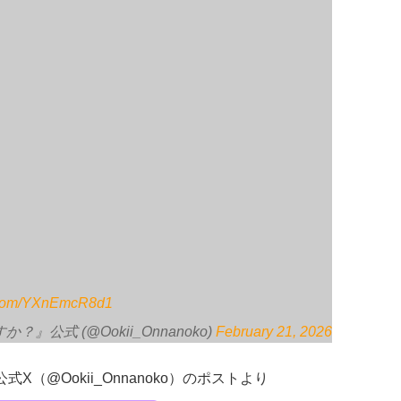
r.com/YXnEmcR8d1
公式 (@Ookii_Onnanoko)
February 21, 2026
（@Ookii_Onnanoko）のポストより