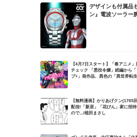
デザインも付属品
ン』電波ソーラー
【4月7日スタート】「春アニメ」
チェック 「悪役令嬢」続編から「
プ+」発作品、異色の「異世界転
ノまで
【無料漫画】かりあげクン(1765回
配信!「新居」「花びん」家に招
ので.../植田まさし