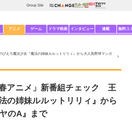
Group Site
アニメ
ゲーム
ドラマ映画
インタビュー
連載
無料コ
のぴえろ魔法少女『魔法の姉妹ルルットリリィ』から大人気野球マンガ
春アニメ」新番組チェック 王
法の姉妹ルルットリリィ』から
ヤのA』まで