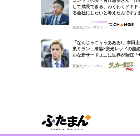
ゴンドラ代表・古江恵治さん「仕
して成長できる、わくわくドキド
る会社にしたいと考えたんです」
9期増収&増益を続けるWebマー
Sponsored
グ会社のアイデンティティ
双葉社グループサイト
「なんじゃこりゃあああ!」本田
巣ミラン、漆黒×蛍光レッドの超
ルな新サードユニに世界が熱狂「
なのにズルい」「こりゃかっけえ
双葉社グループサイト