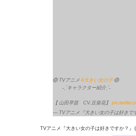
🏐 TVアニメ
#大きい女の子
🏐
˗ˏˋキャラクター紹介ˎˊ˗
【 山田早苗 CV.豆柴花】
pic.twitte
— TVアニメ『大きい女の子は好きですか？』
TVアニメ『大きい女の子は好きですか？』公式X