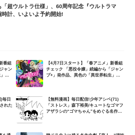
も「超ウルトラ仕様」、60周年記念『ウルトラマ
腕時計、いよいよ予約開始!
新番組
【4月7日スタート】「春アニメ」新番組
ジャン
チェック 「悪役令嬢」続編から「ジャン
生」モ
プ+」発作品、異色の「異世界転生」モ
ノまで
)毎日
【無料漫画】毎日配信!少年アシベ(71)
待された
「ストレス」森下裕美/キュートなゴマフ
アザラシの“ゴマちゃん”をめぐる名作ギ
ャグ4コマ