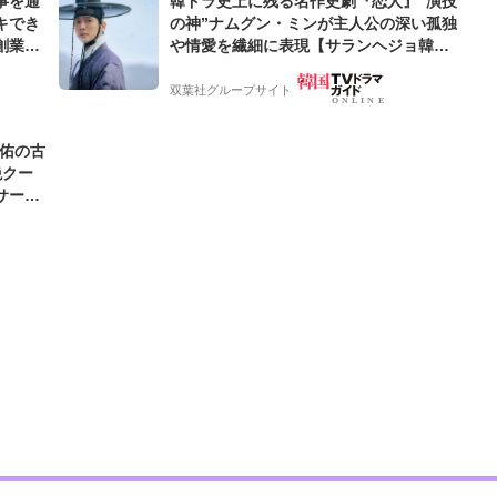
事を通
韓ドラ史上に残る名作史劇『恋人』”演技
キでき
の神”ナムグン・ミンが主人公の深い孤独
創業来
や情愛を繊細に表現【サランヘジョ韓ド
ケティン
ラ】
双葉社グループサイト
圭佑の古
絶クー
サード
わ」