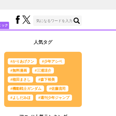
ミック
人気タグ
#かりあげクン
#少年アシベ
#無料漫画
#三浦涼介
#植田まさし
#森下裕美
#機動戦士ガンダム
#佐藤流司
#よしだみほ
#週刊少年ジャンプ