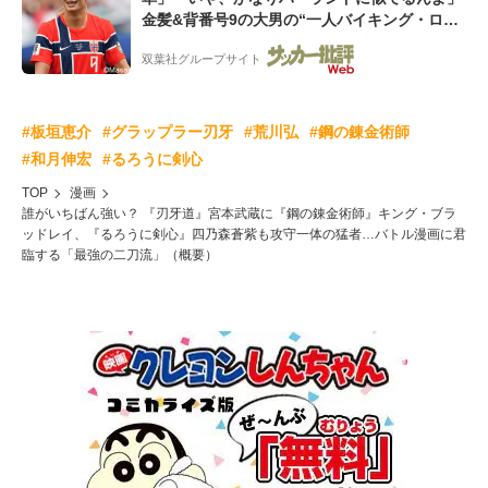
金髪&背番号9の大男の“一人バイキング・ロ
ー”映像が話題!「元気をもらった」
双葉社グループサイト
#板垣恵介
#グラップラー刃牙
#荒川弘
#鋼の錬金術師
#和月伸宏
#るろうに剣心
TOP
漫画
誰がいちばん強い？ 『刃牙道』宮本武蔵に『鋼の錬金術師』キング・ブラ
ッドレイ、『るろうに剣心』四乃森蒼紫も攻守一体の猛者…バトル漫画に君
臨する「最強の二刀流」（概要）