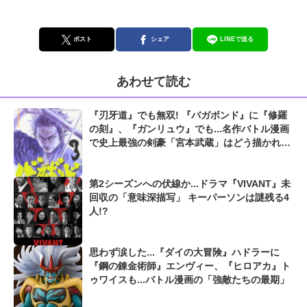
ポスト
シェア
LINEで送る
あわせて読む
『刃牙道』でも無双! 『バガボンド』に『修羅
の刻』、『ガンリュウ』でも...名作バトル漫画
で史上最強の剣豪「宮本武蔵」はどう描かれた
のか
第2シーズンへの伏線か...ドラマ『VIVANT』未
回収の「意味深描写」 キーパーソンは謎残る4
人!?
思わず涙した...『ダイの大冒険』ハドラーに
『鋼の錬金術師』エンヴィー、『ヒロアカ』ト
ゥワイスも...バトル漫画の「強敵たちの最期」