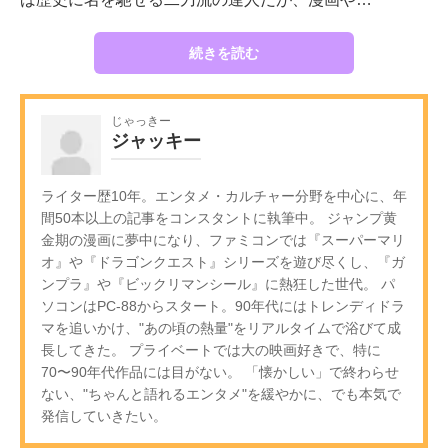
続きを読む
じゃっきー
ジャッキー
ライター歴10年。エンタメ・カルチャー分野を中心に、年
間50本以上の記事をコンスタントに執筆中。 ジャンプ黄
金期の漫画に夢中になり、ファミコンでは『スーパーマリ
オ』や『ドラゴンクエスト』シリーズを遊び尽くし、『ガ
ンプラ』や『ビックリマンシール』に熱狂した世代。 パ
ソコンはPC-88からスタート。90年代にはトレンディドラ
マを追いかけ、"あの頃の熱量"をリアルタイムで浴びて成
長してきた。 プライベートでは大の映画好きで、特に
70〜90年代作品には目がない。 「懐かしい」で終わらせ
ない、"ちゃんと語れるエンタメ"を緩やかに、でも本気で
発信していきたい。