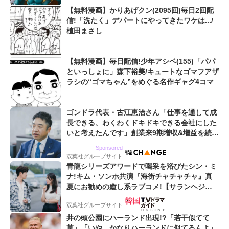
【無料漫画】かりあげクン(2095回)毎日2回配
信!「洗たく」デパートにやってきたワケは.../
植田まさし
【無料漫画】毎日配信!少年アシベ(155)「パパ
といっしょに」森下裕美/キュートなゴマフアザ
ラシの“ゴマちゃん”をめぐる名作ギャグ4コマ
ゴンドラ代表・古江恵治さん「仕事を通して成
長できる、わくわくドキドキできる会社にした
いと考えたんです」創業来9期増収&増益を続け
るWebマーケティング会社のアイデンティティ
Sponsored
双葉社グループサイト
青龍シリーズアワードで喝采を浴びたシン・ミ
ナ!キム・ソンホ共演『海街チャチャチャ』真
夏にお勧めの癒し系ラブコメ!【サランヘジョ
韓ドラ】
双葉社グループサイト
井の頭公園にハーランド出現!?「若干似てて
草」「いや、かなりハーランドに似てるんよ」