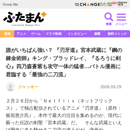
Group Site
検索
メニュー
漫画
アニメ
ゲーム
ドラマ映画
インタビュー
連載
無料コミック
誰がいちばん強い？ 『刃牙道』宮本武蔵に『鋼の
錬金術師』キング・ブラッドレイ、『るろうに剣
心』四乃森蒼紫も攻守一体の猛者…バトル漫画に
君臨する「最強の二刀流」
ジャッキー
2026.03.29
２月２６日から「Ｎｅｔｆｌｉｘ（ネットフリック
ス）」で独占配信されているアニメ『刃牙道』（原作：
板垣恵介氏）。本作で最大の注目を集めるのが、現代に
蘇った伝説の剣聖「宮本武蔵」だ。 そんな武蔵といえ
ば歴史に名を馳せる二刀流の達人だが、漫画や…