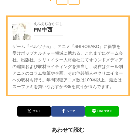
えふえむなかにし
FM中西
ゲーム『ペルソナ5』、アニメ『SHIROBAKO』に衝撃を
受けポップカルチャー領域に携わる。これまでにゲーム会
社、出版社、クリエイター人材会社にてオウンドメディア
の編集および取材ライティングを担当し、現在はクール別
アニメのコラム執筆や企画、その他芸能人やクリエイター
への取材も行う。年間視聴アニメ数は100本以上。最近は
スーファミを買いなおすかPS5を買うか悩んでます。
ポスト
シェア
LINEで送る
あわせて読む