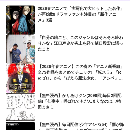
2026春アニメで「実写化で大ヒットした名作」
が再始動!ドラマファンも注目の「新作アニ
メ」3選
「自分の絵ごと、このジャンルはそろそろ終わ
りかな」江口寿史が炎上を経て樋口毅宏に語っ
たこと
【2026年春アニメ】この春の「アニメ新番組」
全73作品をまとめてチェック! 『転スラ』『R
e:ゼロ』から「ぴえろ魔法少女」「アシベ」ま
で...
【無料漫画】かりあげクン(2099回)毎日2回配
信!「仕事中」呼ばれてもだんまりなのは.../植
田まさし
【無料漫画】毎日配信!少年アシベ(54)「雨が降