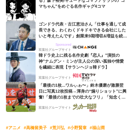
る」森下裕美/キュートなゴマフアザラシの“ゴ
マちゃん”をめぐる名作ギャグ4コマ
ゴンドラ代表・古江恵治さん「仕事を通して成
長できる、わくわくドキドキできる会社にした
いと考えたんです」創業来9期増収&増益を続け
るWebマーケティング会社のアイデンティティ
Sponsored
双葉社グループサイト
韓ドラ史上に残る名作史劇『恋人』”演技の
神”ナムグン・ミンが主人公の深い孤独や情愛
を繊細に表現【サランヘジョ韓ドラ】
双葉社グループサイト
「最後の1枚...ワルぃゎ〜」鈴木優磨が激勝翌
日に写真12枚投稿→渾身の“煽りショット”に興
奮!「最後の1枚までの壮大なフリ」「知念くん
のことどんだけ好きなんよw」
双葉社グループサイト
#アニメ
#高橋留美子
#荒川弘
#小野賢章
#福山潤