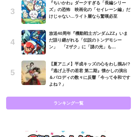
『ちいかわ』ダークすぎる「長編シリー
ズ」の恐怖 映画化の「セイレーン編」だ
けじゃない…ライト層なら驚嘆必至
放送40周年『機動戦士ガンダムZZ』いま
だ語り継がれる「伝説のトンデモシー
ン」 「Zザク」に「謎の光」も…
【夏アニメ】平成キッズの心をわし掴み!?
『逃げ上手の若君 第二期』懐かしの演出
＆パロディの数々に反響「今って令和です
よね？」
ランキング一覧