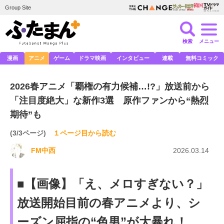
Group Site
検索
メニュー
漫画
アニメ
ゲーム
ドラマ映画
インタビュー
連載
無料コミック
2026春アニメ「覇権の有力候補…!?」放送前から
「注目度絶大」な新作3選 原作ファンから“熱烈
期待”も
(3/3ページ)
１ページ目から読む
FM中西
2026.03.14
■【画像】「え、メロすぎない？」
放送開始目前の春アニメより、シ
ーズン屈指の“色男”が大暴れ！