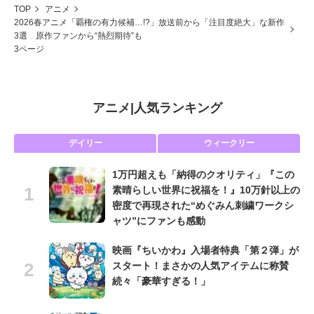
TOP
アニメ
2026春アニメ「覇権の有力候補…!?」放送前から「注目度絶大」な新作
3選 原作ファンから“熱烈期待”も
3ページ
アニメ
|
人気ランキング
デイリー
ウィークリー
1万円超えも「納得のクオリティ」『この
素晴らしい世界に祝福を！』10万針以上の
密度で再現された“めぐみん刺繍ワークシ
ャツ”にファンも感動
映画『ちいかわ』入場者特典「第２弾」が
スタート！まさかの人気アイテムに称賛
続々「豪華すぎる！」