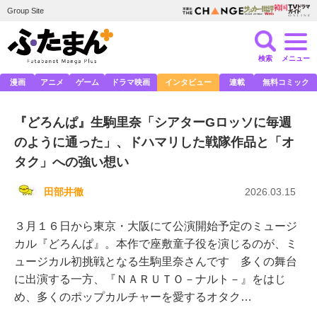
Group Site
検索
メニュー
漫画
アニメ
ゲーム
ドラマ映画
インタビュー
連載
無料コミック
『どろんぱ』生駒里奈「シアターGロッソに毎週
のように通った」、ドハマリした戦隊作品と「オ
タク」への強い想い
田部井徹
2026.03.15
３月１６日から東京・大阪にて公演開始予定のミュージ
カル『どろんぱ』。本作で座敷童子役を演じるのが、ミ
ュージカル初挑戦となる生駒里奈さんです 多くの舞台
に出演する一方、『ＮＡＲＵＴＯ－ナルト－』をはじ
め、多くのポップカルチャーを愛するオタク…