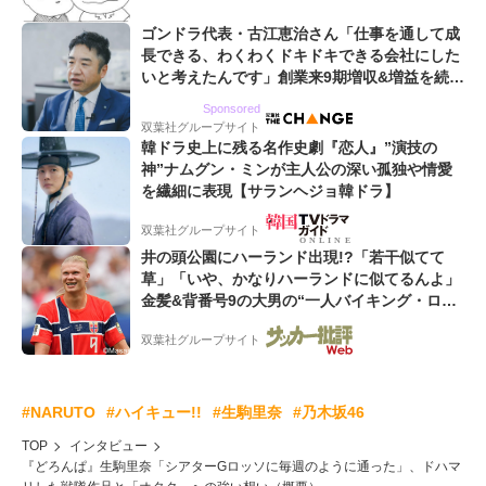
ゴンドラ代表・古江恵治さん「仕事を通して成
長できる、わくわくドキドキできる会社にした
いと考えたんです」創業来9期増収&増益を続け
るWebマーケティング会社のアイデンティティ
Sponsored
双葉社グループサイト
韓ドラ史上に残る名作史劇『恋人』”演技の
神”ナムグン・ミンが主人公の深い孤独や情愛
を繊細に表現【サランヘジョ韓ドラ】
双葉社グループサイト
井の頭公園にハーランド出現!?「若干似てて
草」「いや、かなりハーランドに似てるんよ」
金髪&背番号9の大男の“一人バイキング・ロ
ー”映像が話題!「元気をもらった」
双葉社グループサイト
#NARUTO
#ハイキュー!!
#生駒里奈
#乃木坂46
TOP
インタビュー
『どろんぱ』生駒里奈「シアターGロッソに毎週のように通った」、ドハマ