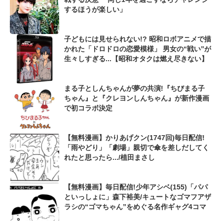
するほうが楽しい」
子どもには見せられない!? 昭和ロボアニメで描
かれた「ドロドロの恋愛模様」 男女の“戦い”が
生々しすぎる...【昭和オタクは燃え尽きない】
まる子としんちゃんが夢の共演!『ちびまる子
ちゃん』と『クレヨンしんちゃん』が新作漫画
で初コラボ決定
【無料漫画】かりあげクン(1747回)毎日配信!
「雨やどり」「劇場」親切で傘を差しだしてく
れたと思ったら.../植田まさし
【無料漫画】毎日配信!少年アシベ(155)「パパ
といっしょに」森下裕美/キュートなゴマフアザ
ラシの“ゴマちゃん”をめぐる名作ギャグ4コマ