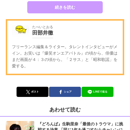
続きを読む
たべいとおる
田部井徹
フリーランス編集＆ライター。タレントインタビューがメ
イン。お笑いは『爆笑オンエアバトル』の頃から、俳優は
まだ画面が４：３の頃から。「２サス」と「昭和歌謡」を
愛する。
ポスト
シェア
LINEで送る
あわせて読む
『どろんぱ』生駒里奈「最後のトラウマ」に挑
戦する決意 「同じ1年を過ごすならチャレンジ