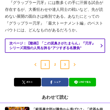
『グラップラー刃牙』には数多くの手に汗握る試合が
存在するが、大番狂わせや達人同士の戦いなど、先が読
めない展開の面白さは格別である。あなたにとっての
『グラップラー刃牙』「最大トーナメント編」のベスト
バウトには、どんなものがあるだろうか。
次ページ：【動画】「この泥臭さがたまらん」『刃牙』
シリーズ屈指の人気を誇る“アツすぎる名勝負”
1
2
3
ポスト
シェア
LINEで送る
あわせて読む
「範馬勇次郎が勝負から逃げた?」「武器を持