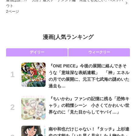
最強は誰…!? 『刃牙』最大トーナメント編「何度でも見たい」ベストバ
ウト
2ページ
漫画
|
人気ランキング
デイリー
ウィークリー
『ONE PIECE』今後の展開に絡んできそ
うな「意味深な表紙連載」 「神」エネル
の月での展開に、元王下七武海の謎めいた
過去も…
『ちいかわ』ファンの記憶に残る「恐怖キ
ャラ」の戦慄シーン 小さくてかわいい世
界なのに「見た目からしてヤバイ…」
南や和也だけじゃない！『タッチ』上杉達
也の才能を「いち早く見出した人物たち」