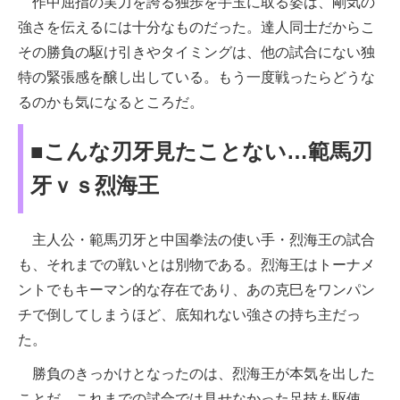
作中屈指の実力を誇る独歩を手玉に取る姿は、剛気の
強さを伝えるには十分なものだった。達人同士だからこ
その勝負の駆け引きやタイミングは、他の試合にない独
特の緊張感を醸し出している。もう一度戦ったらどうな
るのかも気になるところだ。
■こんな刃牙見たことない…範馬刃
牙ｖｓ烈海王
主人公・範馬刃牙と中国拳法の使い手・烈海王の試合
も、それまでの戦いとは別物である。烈海王はトーナメ
ントでもキーマン的な存在であり、あの克巳をワンパン
チで倒してしまうほど、底知れない強さの持ち主だっ
た。
勝負のきっかけとなったのは、烈海王が本気を出した
ことだ。これまでの試合では見せなかった足技も駆使