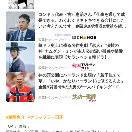
ゴンドラ代表・古江恵治さん「仕事を通して成
長できる、わくわくドキドキできる会社にした
いと考えたんです」創業来9期増収&増益を続け
るWebマーケティング会社のアイデンティティ
Sponsored
双葉社グループサイト
韓ドラ史上に残る名作史劇『恋人』”演技の
神”ナムグン・ミンが主人公の深い孤独や情愛
を繊細に表現【サランヘジョ韓ドラ】
双葉社グループサイト
井の頭公園にハーランド出現!?「若干似てて
草」「いや、かなりハーランドに似てるんよ」
金髪&背番号9の大男の“一人バイキング・ロ
ー”映像が話題!「元気をもらった」
双葉社グループサイト
#板垣恵介
#グラップラー刃牙
TOP
漫画