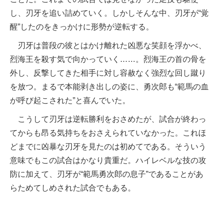
し、刃牙を追い詰めていく。しかしそんな中、刃牙が“覚
醒”したのをきっかけに形勢が逆転する。
刃牙は普段の彼とはかけ離れた凶悪な笑顔を浮かべ、
烈海王を殺す気で向かっていく……。烈海王の首の骨を
外し、反撃してきた相手に対し容赦なく強烈な回し蹴り
を放つ。まるで本能剥き出しの姿に、勇次郎も“範馬の血
が呼び起こされた”と喜んでいた。
こうして刃牙は逆転勝利をおさめたが、試合が終わっ
てからも昂る気持ちをおさえられていなかった。これほ
どまでに凶暴な刃牙を見たのは初めてである。そういう
意味でもこの試合はかなり貴重だ。ハイレベルな技の攻
防に加えて、刃牙が“範馬勇次郎の息子”であることがあ
らためてしめされた試合でもある。