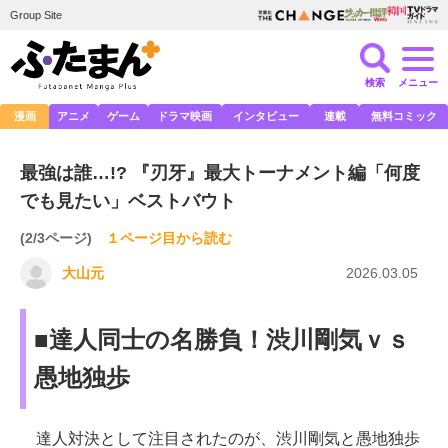
Group Site
検索
メニュー
漫画
アニメ
ゲーム
ドラマ映画
インタビュー
連載
無料コミック
最強は誰…!? 『刃牙』最大トーナメント編「何度
でも見たい」ベストバウト
(2/3ページ)
１ページ目から読む
大山元
2026.03.05
■達人同士の名勝負！渋川剛気ｖｓ
愚地独歩
達人対決として注目されたのが、渋川剛気と愚地独歩