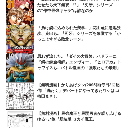
たせたら天下無双...!?」『刃牙』シリーズ
の“作中最強キャラ”は誰なのか
「負け姿に込められた美学...」花山薫に愚地独
歩、克巳も...『刃牙』シリーズを象徴する「か
っこよすぎる敗北シーン」
思わず涙した...『ダイの大冒険』ハドラーに
『鋼の錬金術師』エンヴィー、『ヒロアカ』ト
ゥワイスも...バトル漫画の「強敵たちの最期」
【無料漫画】かりあげクン(2095回)毎日2回配
信!「洗たく」デパートにやってきたワケは.../
植田まさし
【無料漫画】最強魔王と最弱勇者が繰り広げる
ゆる~い旅『新装版 セカイ魔王』