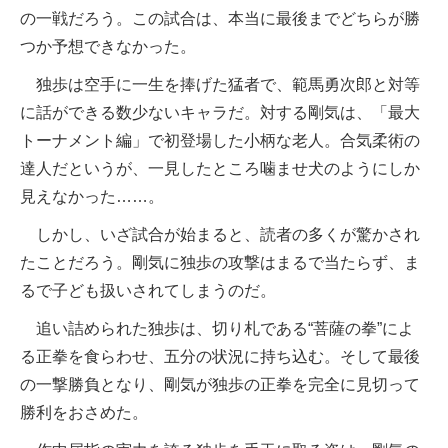
の一戦だろう。この試合は、本当に最後までどちらが勝
つか予想できなかった。
独歩は空手に一生を捧げた猛者で、範馬勇次郎と対等
に話ができる数少ないキャラだ。対する剛気は、「最大
トーナメント編」で初登場した小柄な老人。合気柔術の
達人だというが、一見したところ噛ませ犬のようにしか
見えなかった……。
しかし、いざ試合が始まると、読者の多くが驚かされ
たことだろう。剛気に独歩の攻撃はまるで当たらず、ま
るで子ども扱いされてしまうのだ。
追い詰められた独歩は、切り札である“菩薩の拳”によ
る正拳を食らわせ、五分の状況に持ち込む。そして最後
の一撃勝負となり、剛気が独歩の正拳を完全に見切って
勝利をおさめた。