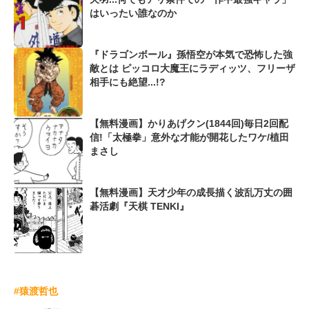
はいったい誰なのか
『ドラゴンボール』孫悟空が本気で恐怖した強
敵とは ピッコロ大魔王にラディッツ、フリーザ
相手にも絶望...!?
【無料漫画】かりあげクン(1844回)毎日2回配
信!「太極拳」意外な才能が開花したワケ/植田
まさし
【無料漫画】天才少年の成長描く波乱万丈の囲
碁活劇『天棋 TENKI』
#猿渡哲也