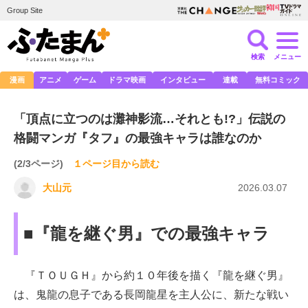
Group Site
検索
メニュー
漫画
アニメ
ゲーム
ドラマ映画
インタビュー
連載
無料コミック
「頂点に立つのは灘神影流…それとも!?」伝説の
格闘マンガ『タフ』の最強キャラは誰なのか
(2/3ページ)
１ページ目から読む
大山元
2026.03.07
■『龍を継ぐ男』での最強キャラ
『ＴＯＵＧＨ』から約１０年後を描く『龍を継ぐ男』
は、鬼龍の息子である長岡龍星を主人公に、新たな戦い