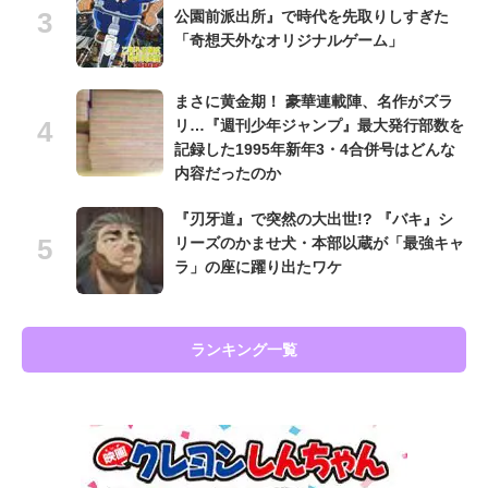
公園前派出所』で時代を先取りしすぎた
「奇想天外なオリジナルゲーム」
まさに黄金期！ 豪華連載陣、名作がズラ
リ…『週刊少年ジャンプ』最大発行部数を
記録した1995年新年3・4合併号はどんな
内容だったのか
『刃牙道』で突然の大出世!? 『バキ』シ
リーズのかませ犬・本部以蔵が「最強キャ
ラ」の座に躍り出たワケ
ランキング一覧