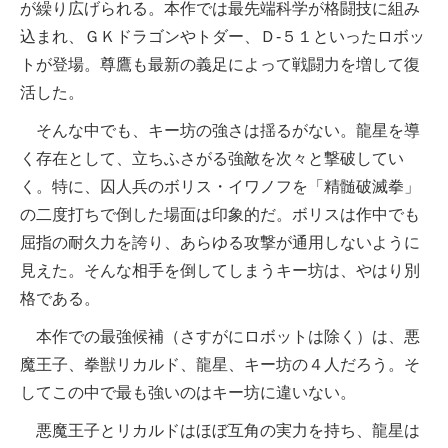
が繰り広げられる。本作では最先端科学が格闘技に組み
込まれ、ＧＫドラゴンやトダー、Ｄ-５１といったロボッ
トが登場。尊鷹も最新の義足によって戦闘力を増して復
活した。
そんな中でも、キー坊の強さは揺るがない。龍星を導
く存在として、立ちふさがる強敵を次々と撃破してい
く。特に、囚人兵のボリス・イワノフを「精髄破滅拳」
の二度打ちで倒した場面は印象的だ。ボリスは作中でも
屈指の耐久力を誇り、あらゆる攻撃が通用しないように
見えた。そんな相手を倒してしまうキー坊は、やはり別
格である。
本作での最強候補（さすがにロボットは除く）は、悪
魔王子、拳獣リカルド、龍星、キー坊の４人だろう。そ
してこの中で最も強いのはキー坊に違いない。
悪魔王子とリカルドはほぼ互角の実力を持ち、龍星は