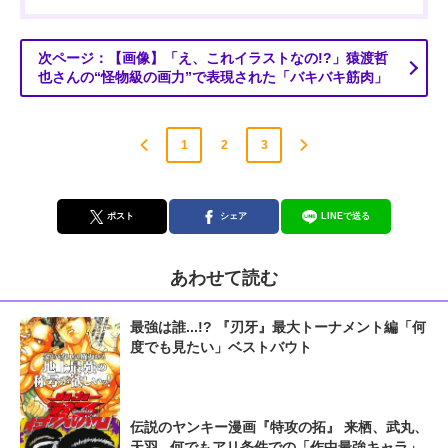
次ページ：【画像】「え、これイラストなの!?」猿渡哲
也さんの“怪物級の画力”で表現された「バキバキ筋肉」
1
2
3
ポスト
シェア
LINEで送る
あわせて読む
最強は誰...!? 『刃牙』最大トーナメント編「何
度でも見たい」ベストバウト
伝説のヤンキー漫画『特攻の拓』 来栖、武丸、
天羽...何でもアリ条件での「作中最強キャラ」