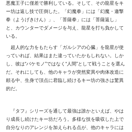
悪魔王子に僅差で勝利している。そして、その龍星をキ
ー坊は返し技で圧倒した。「幻魔拳」には「幻魔・邀撃
拳（ようげきけん）」、「菩薩拳」には「菩薩返し」
と、カウンターでダメージを与え、龍星を打ち負かして
いる。
超人的な力をもたらす「ガルシアの心臓」を龍星が使
っていれば、結果はまた違っていたかもしれない。しか
し、彼は“バケモノ”ではなく“人間”として戦うことを選ん
だ。それにしても、他のキャラが突然変異や肉体改造に
頼る中、生身で頂点に君臨し続けるキー坊の強さは驚異
的だ。
『タフ』シリーズを通して最強は誰かといえば、やは
り成長し続けたキー坊だろう。多様な技を吸収した上で
自分なりのアレンジを加えられる点が、他のキャラには