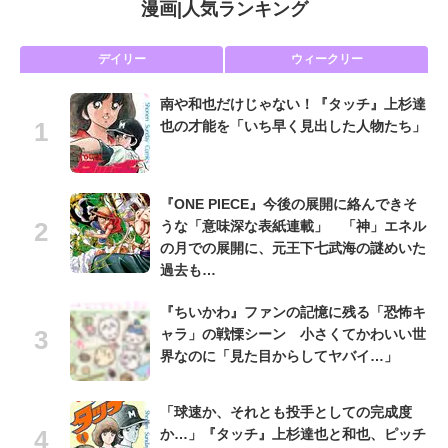
漫画
|
人気ランキング
デイリー
ウィークリー
南や和也だけじゃない！『タッチ』上杉達
也の才能を「いち早く見出した人物たち」
『ONE PIECE』今後の展開に絡んできそ
うな「意味深な表紙連載」 「神」エネル
の月での展開に、元王下七武海の謎めいた
過去も…
『ちいかわ』ファンの記憶に残る「恐怖キ
ャラ」の戦慄シーン 小さくてかわいい世
界なのに「見た目からしてヤバイ…」
「球速か、それとも投手としての完成度
か…」『タッチ』上杉達也と和也、ピッチ