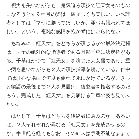
視力を失いながらも、鬼気迫る演技で紅天女そのもの
になろうとする亜弓の姿は、痛々しくも美しい。いち読
者としては「マヤに勝ってほしいが、亜弓も報われてほ
しい」という、複雑な感情を抱かずにはいられない。
ちなみに「紅天女」をどちらが演じるかの最終決定権
は、マヤの絶対的な指導者である月影千草に決定権があ
る。千草はかつて「紅天女」を演じた大女優であり、重
い病を患いながらも２人の演技指導を続けている。作中
では肝心な場面で何度も倒れて死にかけているが、きっ
と物語の最後まで２人を見届け、後継者を指名するのだ
ろう。完成した「紅天女」を見届ける千草の姿も見てみ
たい。
はたして、千草はどちらを後継者に選ぶのか。あるい
は、２人それぞれが異なる「紅天女」を完成させるの
か。半世紀を経てもなお、その結末は予測不能なままで