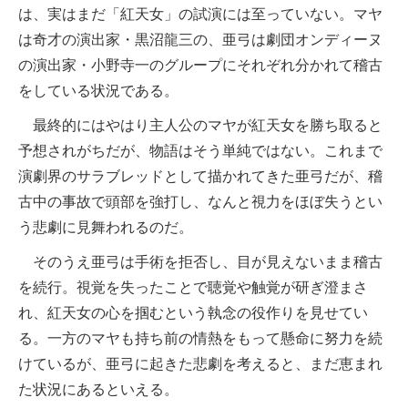
は、実はまだ「紅天女」の試演には至っていない。マヤ
は奇才の演出家・黒沼龍三の、亜弓は劇団オンディーヌ
の演出家・小野寺一のグループにそれぞれ分かれて稽古
をしている状況である。
最終的にはやはり主人公のマヤが紅天女を勝ち取ると
予想されがちだが、物語はそう単純ではない。これまで
演劇界のサラブレッドとして描かれてきた亜弓だが、稽
古中の事故で頭部を強打し、なんと視力をほぼ失うとい
う悲劇に見舞われるのだ。
そのうえ亜弓は手術を拒否し、目が見えないまま稽古
を続行。視覚を失ったことで聴覚や触覚が研ぎ澄まさ
れ、紅天女の心を掴むという執念の役作りを見せてい
る。一方のマヤも持ち前の情熱をもって懸命に努力を続
けているが、亜弓に起きた悲劇を考えると、まだ恵まれ
た状況にあるといえる。