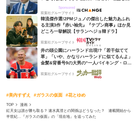
るWebマーケティング会社のアイデンティティ
Sponsored
双葉社グループサイト
韓流傑作選!2PMジュノの傑出した魅力あふれ
る主演3作『赤い袖先』『テプン商事』ほか見
どころ一挙解説【サランヘジョ韓ドラ】
双葉社グループサイト
井の頭公園にハーランド出現!?「若干似てて
草」「いや、かなりハーランドに似てるんよ」
金髪&背番号9の大男の“一人バイキング・ロ
ー”映像が話題!「元気をもらった」
双葉社グループサイト
#美内すずえ
#ガラスの仮面
#花とゆめ
TOP
漫画
紅天女は誰が勝ち取る？ 速水真澄との関係はどうなった？ 連載開始から
半世紀…『ガラスの仮面』の「現在地」を追ってみた