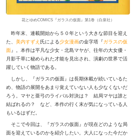
花とゆめCOMICS『ガラスの仮面』第1巻（白泉社）
昨年末、連載開始から５０年という大きな節目を迎え
た、
美内すずえ
氏による
少女漫画
の金字塔『
ガラスの仮
面
』。本作は平凡な少女・北島マヤが、往年の大女優・
月影千草に秘められた才能を見出され、演劇の世界で活
躍していく物語である。
しかし、『ガラスの仮面』は長期休載が続いているた
め、物語の展開をあまり覚えていない人も少なくないだ
ろう。マヤと亜弓のライバル対決は？ 結局マヤは誰と
結ばれるの？ など、本作の行く末が気になっている人
もいるはずだ。
そこで今回は、『ガラスの仮面』が現在どのような局
面を迎えているのかを紹介したい。大人になった今だか