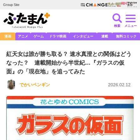
Group Site
検索
メニュー
漫画
アニメ
ゲーム
ドラマ映画
インタビュー
連載
無料コミック
紅天女は誰が勝ち取る？ 速水真澄との関係はどう
なった？ 連載開始から半世紀…『ガラスの仮
面』の「現在地」を追ってみた
でかいペンギン
2026.02.12