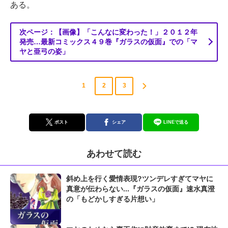
ある。
次ページ：【画像】「こんなに変わった！」２０１２年
発売…最新コミックス４９巻『ガラスの仮面』での「マ
ヤと亜弓の姿」
1
2
3
ポスト
シェア
LINEで送る
あわせて読む
斜め上を行く愛情表現?ツンデレすぎてマヤに
真意が伝わらない...『ガラスの仮面』速水真澄
の「もどかしすぎる片想い」