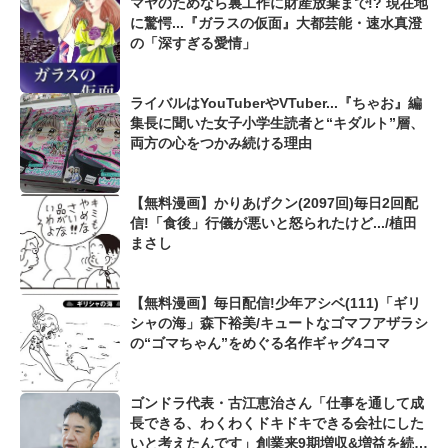
マヤのためなら裏工作に財産放棄まで!? 現在地
に驚愕...『ガラスの仮面』大都芸能・速水真澄
の「深すぎる愛情」
ライバルはYouTuberやVTuber...『ちゃお』編
集長に聞いた女子小学生読者と“キダルト”層、
両方の心をつかみ続ける理由
【無料漫画】かりあげクン(2097回)毎日2回配
信!「食後」行儀が悪いと怒られたけど.../植田
まさし
【無料漫画】毎日配信!少年アシベ(111)「ギリ
シャの海」森下裕美/キュートなゴマフアザラシ
の“ゴマちゃん”をめぐる名作ギャグ4コマ
ゴンドラ代表・古江恵治さん「仕事を通して成
長できる、わくわくドキドキできる会社にした
いと考えたんです」創業来9期増収&増益を続け