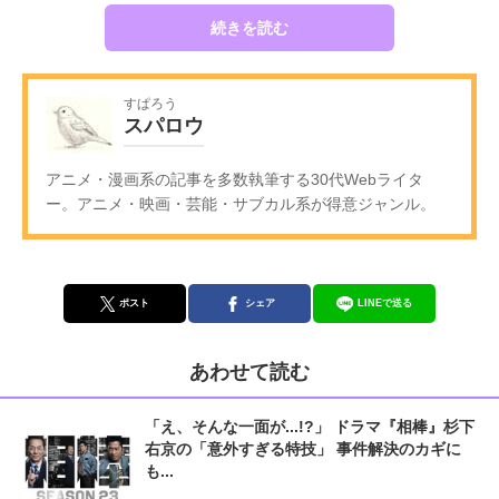
続きを読む
すぱろう
スパロウ
アニメ・漫画系の記事を多数執筆する30代Webライタ
ー。アニメ・映画・芸能・サブカル系が得意ジャンル。
ポスト
シェア
LINEで送る
あわせて読む
「え、そんな一面が...!?」 ドラマ『相棒』杉下
右京の「意外すぎる特技」 事件解決のカギに
も...