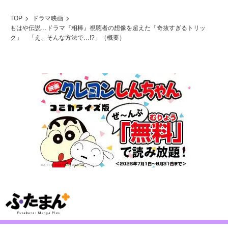
TOP
ドラマ映画
もはや伝説…ドラマ『相棒』視聴者の想像を超えた「奇抜すぎるトリッ
ク」 「え、そんな方法で…!?」（概要）