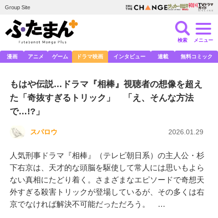
Group Site
検索
メニュー
漫画
アニメ
ゲーム
ドラマ映画
インタビュー
連載
無料コミック
もはや伝説…ドラマ『相棒』視聴者の想像を超え
た「奇抜すぎるトリック」 「え、そんな方法
で…!?」
スパロウ
2026.01.29
人気刑事ドラマ『相棒』（テレビ朝日系）の主人公・杉
下右京は、天才的な頭脳を駆使して常人には思いもよら
ない真相にたどり着く。さまざまなエピソードで奇想天
外すぎる殺害トリックが登場しているが、その多くは右
京でなければ解決不可能だっただろう。 …