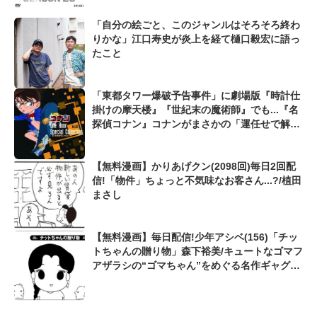
「自分の絵ごと、このジャンルはそろそろ終わ
りかな」江口寿史が炎上を経て樋口毅宏に語っ
たこと
「東都タワー爆破予告事件」に劇場版『時計仕
掛けの摩天楼』『世紀末の魔術師』でも...『名
探偵コナン』コナンがまさかの「運任せで解決
した事件」
【無料漫画】かりあげクン(2098回)毎日2回配
信!「物件」ちょっと不気味なお客さん...?/植田
まさし
【無料漫画】毎日配信!少年アシベ(156)「チッ
トちゃんの贈り物」森下裕美/キュートなゴマフ
アザラシの“ゴマちゃん”をめぐる名作ギャグ4
コマ